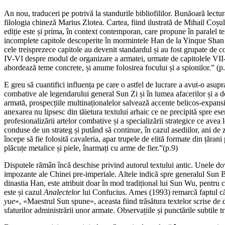
An nou, traduceri pe potrivă la standurile bibliofililor. Bunăoară lectu
filologia chineză Marius Zlotea. Cartea, fiind ilustrată de Mihail Coșu
ediție este și prima, în context contemporan, care propune în paralel t
incomplete capitole descoperite în mormintele Han de la Yinque Shan 
cele treisprezece capitole au devenit standardul și au fost grupate de com
IV-VI despre modul de organizare a armatei, urmate de capitolele VII-X
abordează teme concrete, și anume folosirea focului și a spionilor.” (p
E greu să cuantifici influența pe care o astfel de lucrare a avut-o asupr
combative ale legendarului general Sun Zi și în lumea afacerilor și a dezv
armată, prospecțiile multinaționalelor salvează accente belicos-expansi
anexarea nu lipsesc din tăietura textului arhaic ce ne precipită spre ese
profesionalizării artelor combative și a specializării strategice ce ave
conduse de un strateg și putând să continue, în cazul asediilor, ani de 
începe să fie folosită cavaleria, apar trupele de elită formate din țărani
plăcuțe metalice și piele, înarmați cu arme de fier.”(p.9)
Disputele rămân încă deschise privind autorul textului antic. Unele dov
impozante ale Chinei pre-imperiale. Altele indică spre generalul Sun Bi
dinastia Han, este atribuit doar în mod tradițional lui Sun Wu, pentru
este și cazul
Analectelor
lui Confucius. Ames (1993) remarcă faptul că 
yue
», «Maestrul Sun spune», aceasta fiind trăsătura textelor scrise de
sfaturilor administrării unor armate. Observațiile și punctările subtile t