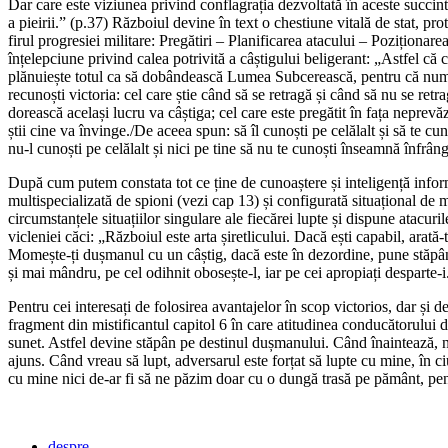
Dar care este viziunea privind conflagrația dezvoltată în aceste succinte
a pieirii.” (p.37) Războiul devine în text o chestiune vitală de stat, pr
firul progresiei militare: Pregătiri – Planificarea atacului – Poziționa
înțelepciune privind calea potrivită a câștigului beligerant: „Astfel că c
plănuiește totul ca să dobândească Lumea Subcerească, pentru că numai a
recunoști victoria: cel care știe când să se retragă și când să nu se retra
dorească același lucru va câștiga; cel care este pregătit în fața neprevă
știi cine va învinge./De aceea spun: să îl cunoști pe celălalt și să te cun
nu-l cunoști pe celălalt și nici pe tine să nu te cunoști înseamnă înfrâng
După cum putem constata tot ce ține de cunoaștere și inteligență infor
multispecializată de spioni (vezi cap 13) și configurată situațional de m
circumstanțele situațiilor singulare ale fiecărei lupte și dispune atacuri
vicleniei căci: „Războiul este arta șiretlicului. Dacă ești capabil, arată-
Momește-ți dușmanul cu un câștig, dacă este în dezordine, pune stăpânire 
și mai mândru, pe cel odihnit obosește-l, iar pe cei apropiați desparte-i
Pentru cei interesați de folosirea avantajelor în scop victorios, dar și d
fragment din mistificantul capitol 6 în care atitudinea conducătorului de
sunet. Astfel devine stăpân pe destinul dușmanului. Când înaintează, ni
ajuns. Când vreau să lupt, adversarul este forțat să lupte cu mine, în ci
cu mine nici de-ar fi să ne păzim doar cu o dungă trasă pe pământ, pentr
despre