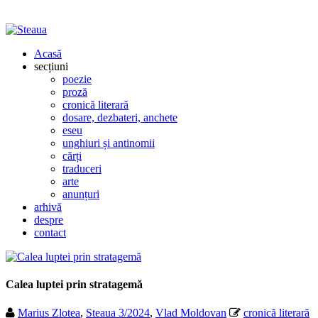
Acasă
secțiuni
poezie
proză
cronică literară
dosare, dezbateri, anchete
eseu
unghiuri și antinomii
cărți
traduceri
arte
anunțuri
arhivă
despre
contact
Calea luptei prin stratagemă
Marius Zlotea
,
Steaua 3/2024
,
Vlad Moldovan
cronică literară