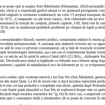
ra se poate opri și asupra
Artei Războiului
(Humanitas, 2024) proaspătă tra
lețu, oferă și o experiență grafică aleasă ce ne ajustează pictogramic co
extul original cu versiunea românească; iar celor 13 secțiuni transpuse d
în 1972: „Comparativ cu alte texte clasice,
Arta războiului
este un text
entatori în funcție de conținut, primele capitole, I-III, fiind cele în car
I în care se analizează posibilele probleme pe câmpul de luptă și desfăș
.18)
a nenumăraților filozofi, oameni politici, comandanți militari în istoria g
oltării antreprenoriale. A cunoaște arta obținerii victoriei are cu siguran
ve atât în ceea ce privește consumatorul, cât și față de resursele ecosis
nțele terminologiei războiului, așa cum era el experimentat înainte vreme. 
a loc cu mii de ani în urmă în antica Chină (403-221 îHr):„..războaiele St
zile. Diversificarea etnică și legăturile cu triburile non-chineze atrag d
 puternici, capabili să mărșăluiască zeci de kilometri pe zi, cu echipamentu
ezi conduc spre existența istorică a lui Sun Wu (Sun Marțialul), general 
n din statul Quin. La fel de incert este și dacă lucrarea reprezintă produ
 că el este cel mai probabil o compilație mai târzie, apărută după Perio
este foarte puțin plauzibil ca Sun Wu să vorbească despre sine cu apelat
 discipoli după moartea maeștrilor lor.”(p.16) În orice caz, o amprentă
rimit spre o cunoaștere abilă a chestiunilor cât se poate de concrete în si