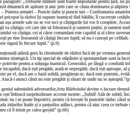
 paragrafe: „Treburile militare sunt foarte importante pentru țară, nu poți 
oteză dinamică de apărare și atac prin care se căuta dominarea și alipirea 
rea – Puterea armatei – Puncte slabe și puncte tari – Confruntarea amatel
el priceput la război își supune inamicul fără bătălie, îi cucerește cetățile
șa armele sale nu se vor toci și câștigurile lui vor fi complete. Aceast
gă va câștiga; cel care știe să folosească și oameni puțini, și oameni mulți
zutului va câștiga; cei al căror comandant este capabil și al căror suvera
oști pe tine înseamnă să câștigi fiecare luptă; să nu-l cunoști pe celălalt, 
ere sigură în fiecare luptă.” (p.9)
mațională atârnă greu în chestiunile de război încă de pe vremea genera
intea strategică. Un tip special de stăpânire și spontaneitate sunt la luc
le potrivite pentru a subjuga inamicul. Generalul, pe lângă o conduită infu
te incapabil, dacă ești pregătit, arată-te nepregătit, dacă ești aproape, să p
pe el, dacă are o bază solidă, pregătește-te, dacă este puternic, evită-l, 
. Atacă-l atunci când nu este pregătit și răsari de unde nu se așteaptă.”(p
e geniul subminării adversarilor,
Arta Războiului
devine o lucrare demnă d
 oști îmbracă surprinzătoare accente taoiste: „Subtil! Atât de subtil, înc
mic nu i se poate împotrivi, pentru că lovește în punctele slabe; când se 
uda zidurilor înalte și a șanțurilor adânci, pentru că atac ceea ce trebui
u că îl trimit pe calea greșită” (p.60)