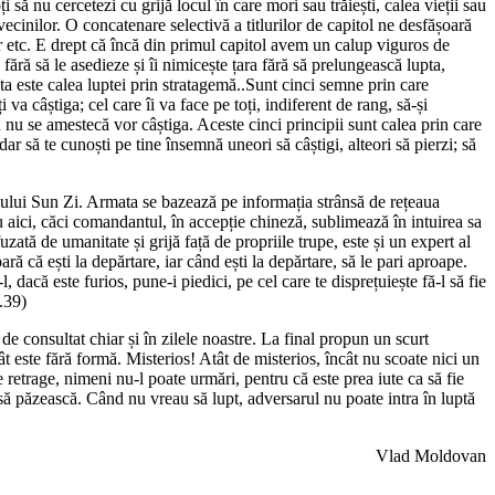
să nu cercetezi cu grijă locul în care mori sau trăiești, calea vieții sau
vecinilor. O concatenare selectivă a titlurilor de capitol ne desfășoară
or etc. E drept că încă din primul capitol avem un calup viguros de
 fără să le asedieze și îi nimicește țara fără să prelungească lupta,
a este calea luptei prin stratagemă..Sunt cinci semne prin care
 va câștiga; cel care îi va face pe toți, indiferent de rang, să-și
n nu se amestecă vor câștiga. Aceste cinci principii sunt calea prin care
dar să te cunoști pe tine însemnă uneori să câștigi, alteori să pierzi; să
lului Sun Zi. Armata se bazează pe informația strânsă de rețeaua
ru aici, căci comandantul, în accepție chineză, sublimează în intuirea sa
zată de umanitate și grijă față de propriile trupe, este și un expert al
ară că ești la depărtare, iar când ești la depărtare, să le pari aproape.
dacă este furios, pune-i piedici, pe cel care te disprețuiește fă-l să fie
.39)
e consultat chiar și în zilele noastre. La final propun un scurt
ât este fără formă. Misterios! Atât de misterios, încât nu scoate nici un
retrage, nimeni nu-l poate urmări, pentru că este prea iute ca să fie
e să păzească. Când nu vreau să lupt, adversarul nu poate intra în luptă
Vlad Moldovan