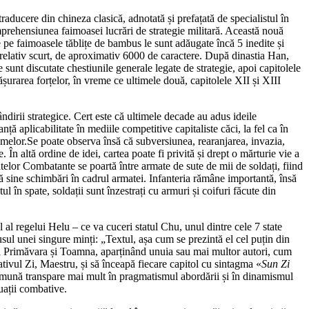
ducere din chineza clasică, adnotată și prefațată de specialistul în
mprehensiunea faimoasei lucrări de strategie militară. Această nouă
e pe faimoasele tăblițe de bambus le sunt adăugate încă 5 inedite și
 relativ scurt, de aproximativ 6000 de caractere. După dinastia Han,
e sunt discutate chestiunile generale legate de strategie, apoi capitolele
urarea forțelor, în vreme ce ultimele două, capitolele XII și XIII
ândirii strategice. Cert este că ultimele decade au adus ideile
ță aplicabilitate în mediile competitive capitaliste căci, la fel ca în
temelor.Se poate observa însă că subversiunea, rearanjarea, invazia,
În altă ordine de idei, cartea poate fi privită și drept o mărturie vie a
atelor Combatante se poartă între armate de sute de mii de soldați, fiind
upă sine schimbări în cadrul armatei. Infanteria rămâne importantă, însă
l în spate, soldații sunt înzestrați cu armuri și coifuri făcute din
al regelui Helu – ce va cuceri statul Chu, unul dintre cele 7 state
sul unei singure minți: „Textul, așa cum se prezintă el cel puțin din
ada Primăvara și Toamna, aparținând unuia sau mai multor autori, cum
ivul Zi, Maestru, și să înceapă fiecare capitol cu sintagma «
Sun Zi
 comună transpare mai mult în pragmatismul abordării și în dinamismul
tuații combative.