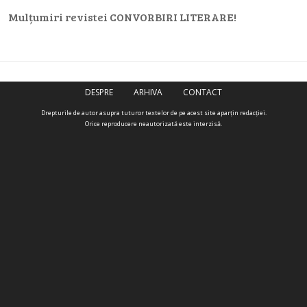
Mulțumiri revistei CONVORBIRI LITERARE!
DESPRE
ARHIVA
CONTACT
Drepturile de autor asupra tuturor textelor de pe acest site aparţin redacţiei.
Orice reproducere neautorizată este interzisă.