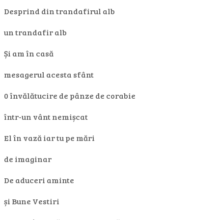
Desprind din trandafirul alb
un trandafir alb
Și am în casă
mesagerul acesta sfânt
0 învălătucire de pânze de corabie
într-un vânt nemișcat
El în vază iar tu pe mări
de imaginar
De aduceri aminte
și Bune Vestiri