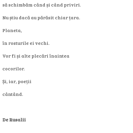
să schimbăm când și când priviri.
Nu știu dacă au părăsit chiar țara.
Planeta,
în rosturile ei vechi.
Vor fi și alte plecări înaintea
cocorilor.
Și, iar, poeții
cântând.
De Rusalii