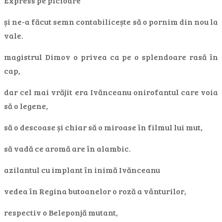
Express pe picioare
și ne-a făcut semn contabilicește să o pornim din nou la
vale.
magistrul Dimov o privea ca pe o splendoare rasă în
cap,
dar cel mai vrăjit era Ivănceanu onirofantul care voia
să o legene,
să o descoase și chiar să o miroase în filmul lui mut,
să vadă ce aromă are în alambic.
azilantul cu implant în inimă Ivănceanu
vedea în Regina butoanelor o roză a vânturilor,
respectiv o Beleponjă mutant,