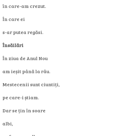
în care-am crezut.
În care ei
s-ar putea regăsi.
Însăilări
În ziua de Anul Nou
am ieșit până la râu.
Mestecenii sunt ciuntiți,
pe care-i știam.
Dar se țin în soare
albi,