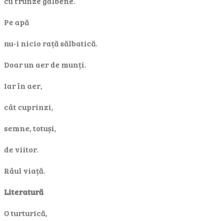
cu frunze galbene.
Pe apă
nu-i nicio rață sălbatică.
Doar un aer de munți.
Iar în aer,
cât cuprinzi,
semne, totuși,
de viitor.
Râul viață.
Literatură
O turturică,