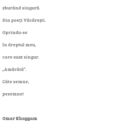
zburând singură.
Din poeți Văcărești.
Oprindu-se
în dreptul meu,
care sunt singur.
„Amărâtă”.
Câte semne,
pesemne!
Omar Khayyam