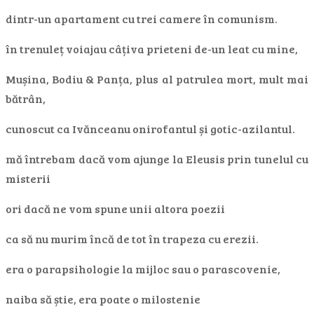
dintr-un apartament cu trei camere în comunism.
în trenuleț voiajau câțiva prieteni de-un leat cu mine,
Mușina, Bodiu & Panța, plus al patrulea mort, mult mai
bătrân,
cunoscut ca Ivănceanu onirofantul și gotic-azilantul.
mă întrebam dacă vom ajunge la Eleusis prin tunelul cu
misterii
ori dacă ne vom spune unii altora poezii
ca să nu murim încă de tot în trapeza cu erezii.
era o parapsihologie la mijloc sau o parascovenie,
naiba să știe, era poate o milostenie