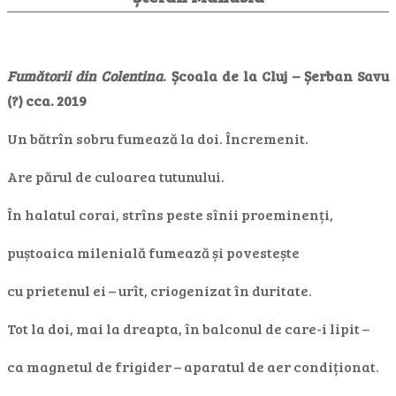
Fumătorii din Colentina
. Școala de la Cluj – Șerban Savu
(?) cca. 2019
Un bătrîn sobru fumează la doi. Încremenit.
Are părul de culoarea tutunului.
În halatul corai, strîns peste sînii proeminenți,
puștoaica milenială fumează și povestește
cu prietenul ei – urît, criogenizat în duritate.
Tot la doi, mai la dreapta, în balconul de care-i lipit –
ca magnetul de frigider – aparatul de aer condiționat.