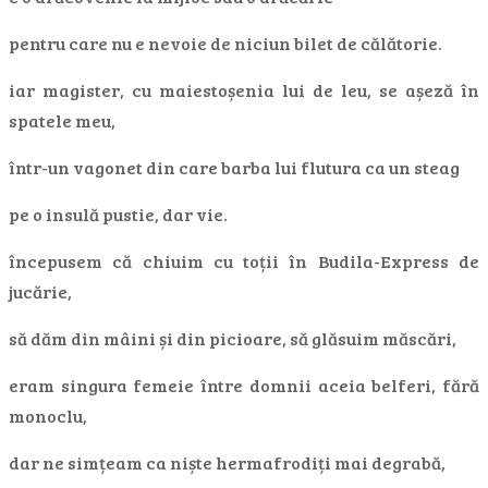
pentru care nu e nevoie de niciun bilet de călătorie.
iar magister, cu maiestoșenia lui de leu, se așeză în
spatele meu,
într-un vagonet din care barba lui flutura ca un steag
pe o insulă pustie, dar vie.
începusem că chiuim cu toții în Budila-Express de
jucărie,
să dăm din mâini și din picioare, să glăsuim măscări,
eram singura femeie între domnii aceia belferi, fără
monoclu,
dar ne simțeam ca niște hermafrodiți mai degrabă,