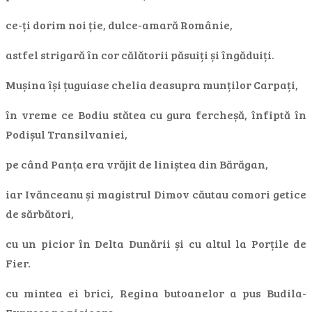
ce-ți dorim noi ție, dulce-amară Românie,
astfel strigară în cor călătorii păsuiți și îngăduiți.
Mușina își țuguiase chelia deasupra munților Carpați,
în vreme ce Bodiu stătea cu gura fercheșă, înfiptă în
Podișul Transilvaniei,
pe când Panța era vrăjit de liniștea din Bărăgan,
iar Ivănceanu și magistrul Dimov căutau comori getice
de sărbători,
cu un picior în Delta Dunării și cu altul la Porțile de
Fier.
cu mintea ei brici, Regina butoanelor a pus Budila-