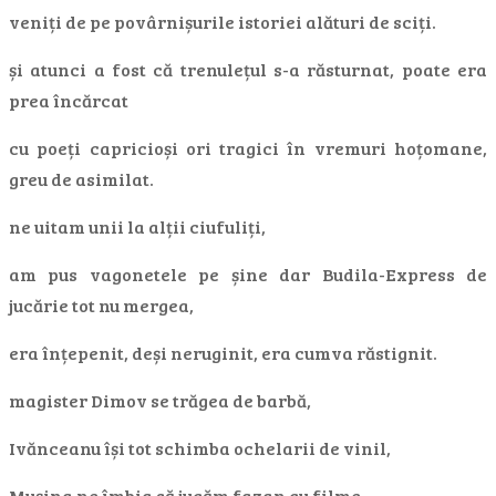
veniți de pe povârnișurile istoriei alături de sciți.
și atunci a fost că trenulețul s-a răsturnat, poate era
prea încărcat
cu poeți capricioși ori tragici în vremuri hoțomane,
greu de asimilat.
ne uitam unii la alții ciufuliți,
am pus vagonetele pe șine dar Budila-Express de
jucărie tot nu mergea,
era înțepenit, deși neruginit, era cumva răstignit.
magister Dimov se trăgea de barbă,
Ivănceanu își tot schimba ochelarii de vinil,
Mușina ne îmbia să jucăm fazan cu filme,