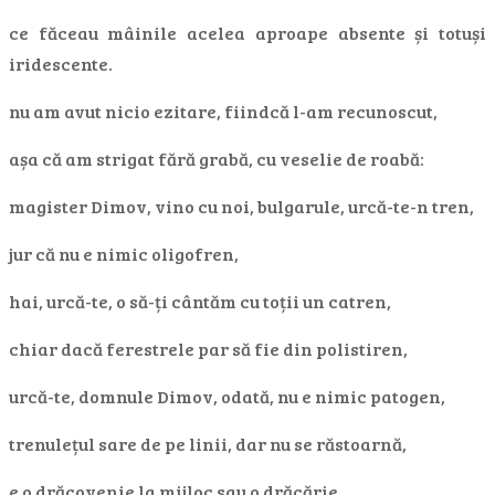
ce făceau mâinile acelea aproape absente și totuși
iridescente.
nu am avut nicio ezitare, fiindcă l-am recunoscut,
așa că am strigat fără grabă, cu veselie de roabă:
magister Dimov, vino cu noi, bulgarule, urcă-te-n tren,
jur că nu e nimic oligofren,
hai, urcă-te, o să-ți cântăm cu toții un catren,
chiar dacă ferestrele par să fie din polistiren,
urcă-te, domnule Dimov, odată, nu e nimic patogen,
trenulețul sare de pe linii, dar nu se răstoarnă,
e o drăcovenie la mijloc sau o drăcărie