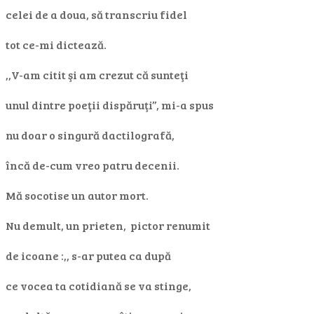
celei de a doua, să transcriu fidel
tot ce-mi dictează.
,,V-am citit şi am crezut că sunteţi
unul dintre poeţii dispăruţi’’, mi-a spus
nu doar o singură dactilografă,
încă de-cum vreo patru decenii.
Mă socotise un autor mort.
Nu demult, un prieten, pictor renumit
de icoane :,, s-ar putea ca după
ce vocea ta cotidiană se va stinge,