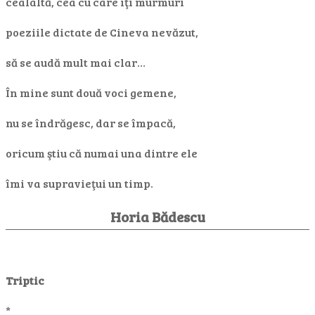
cealaltă, cea cu care îţi murmuri
poeziile dictate de Cineva nevăzut,
să se audă mult mai clar…
În mine sunt două voci gemene,
nu se îndrăgesc, dar se împacă,
oricum ştiu că numai una dintre ele
îmi va supravieţui un timp.
Horia Bădescu
Triptic
*