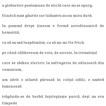
a globurilor postumane de sticlă care nu se sparg,
fiindcă sunt găurite iar înăuntru au un miez dark.
în pumnul drept țineam o formă aerodinamică de
hematită,
ca să nu mă înspăimânt, ca să nu-mi fie frică.
pe când călătoream de voie, de nevoie, în trenulețul
care se zbătea electric în sufrageria de odinioară din
comunism,
am zărit o siluetă păroasă în colțul odăii, o umbră
luminoasă
trăgându-se de barbă înțelepțește parcă, deși nu era
limpede