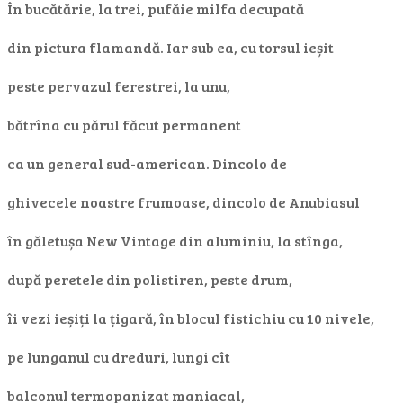
În bucătărie, la trei, pufăie milfa decupată
din pictura flamandă. Iar sub ea, cu torsul ieșit
peste pervazul ferestrei, la unu,
bătrîna cu părul făcut permanent
ca un general sud-american. Dincolo de
ghivecele noastre frumoase, dincolo de Anubiasul
în găletușa New Vintage din aluminiu, la stînga,
după peretele din polistiren, peste drum,
îi vezi ieșiți la țigară, în blocul fistichiu cu 10 nivele,
pe lunganul cu dreduri, lungi cît
balconul termopanizat maniacal,