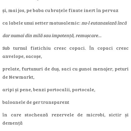
și, mai jos, pe baba cu brațele fixate inert în pervaz
ca labele unui setter matusalemic:
nu-l eutanasiază încă
dar numai din milă sau impotență, remușcare…
Sub turnul fistichiu cresc copaci. În copaci cresc
anvelope, sacoșe,
prelate, furtunuri de duș, saci cu gunoi menajer, peturi
de Newmarkt,
aripi și pene, benzi portocalii, portocale,
baloanele de ger transparent
în care stochează rezervele de microbi, sictir și
demență