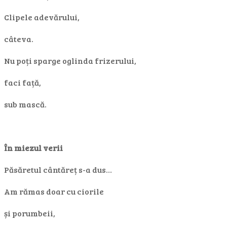
Clipele adevărului,
câteva.
Nu poți sparge oglinda frizerului,
faci față,
sub mască.
În miezul verii
Păsăretul cântăreț s-a dus…
Am rămas doar cu ciorile
și porumbeii,