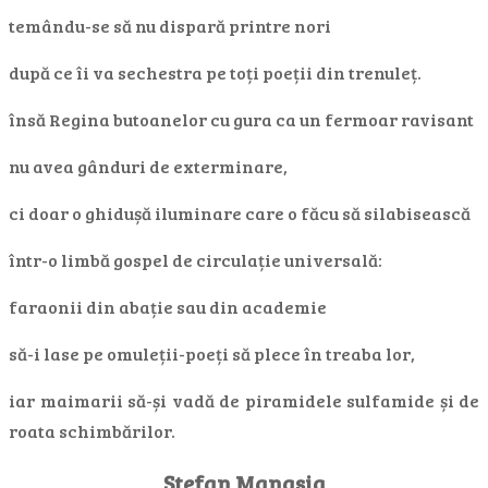
temându-se să nu dispară printre nori
după ce îi va sechestra pe toți poeții din trenuleț.
însă Regina butoanelor cu gura ca un fermoar ravisant
nu avea gânduri de exterminare,
ci doar o ghidușă iluminare care o făcu să silabisească
într-o limbă gospel de circulație universală:
faraonii din abație sau din academie
să-i lase pe omuleții-poeți să plece în treaba lor,
iar maimarii să-și vadă de piramidele sulfamide și de
roata schimbărilor.
Ștefan Manasia