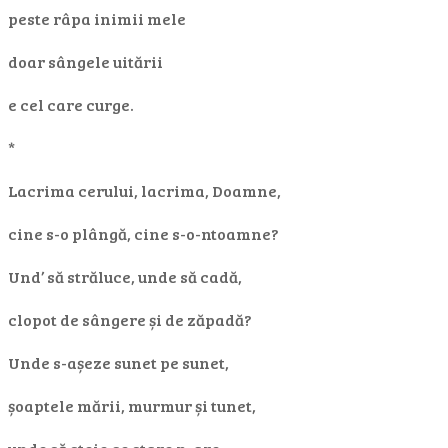
peste râpa inimii mele
doar sângele uitării
e cel care curge.
*
Lacrima cerului, lacrima, Doamne,
cine s-o plângă, cine s-o-ntoamne?
Und’ să străluce, unde să cadă,
clopot de sângere și de zăpadă?
Unde s-așeze sunet pe sunet,
șoaptele mării, murmur și tunet,