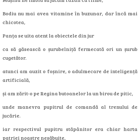
Bodiu nu mai avea vitamine în buzunar, dar încă mai
chicotea,
Panța se uita atent la obiectele din jur
ca să găsească o șurubelniță fermecată ori un șurub
cugetător.
atunci am auzit o foșnire, o adulmecare de inteligență
artificială,
și am zărit-o pe Regina butoanelor la un birou de pitic,
unde manevra pupitrul de comandă al trenului de
jucărie.
iar respectivul pupitru stăpânitor era chiar harta
patriei noastre nesăbuite,