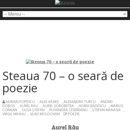
Steaua 70 – o seară de
poezie
ADRIAN POPESCU
,
ALEX VĂSIEȘ
,
ALEXANDRA TURCU
,
ANDREI
DOBOȘ
,
AUREL RAU
,
AUREL ȘOROBETEA
,
HORIA BĂDESCU
,
MARIUS
CONKAN
,
OLGA ȘTEFAN
,
RUXANDRA CESEREANU
,
ȘTEFAN MANASIA
,
VIRGIL MIHAIU
,
VLAD MOLDOVAN
POEZIE
Aurel Rău