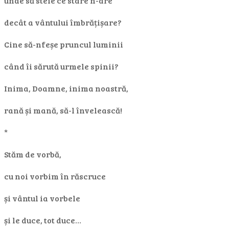
unde să steie ce stare n-are
decât a vântului îmbrățișare?
Cine să-nfeșe pruncul luminii
când îi sărută urmele spinii?
Inima, Doamne, inima noastră,
rană și mană, să-l învelească!
*
Stăm de vorbă,
cu noi vorbim în răscruce
și vântul ia vorbele
și le duce, tot duce…