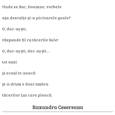
Unde se duc, Doamne, vorbele
așa desculțe și-n picioarele goale?
O, dac-aș ști,
răspunde El cu tăcerile Sale!
O, dac-aș ști, dac-aș ști…
tot auzi
și ecoul te-neacă
și-n drum e doar umbra
tăcerilor Lui care pleacă.
Ruxandra Cesereanu