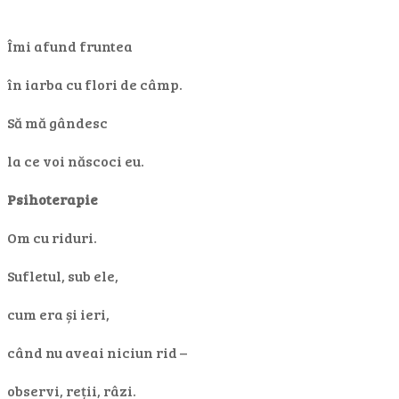
Îmi afund fruntea
în iarba cu flori de câmp.
Să mă gândesc
la ce voi născoci eu.
Psihoterapie
Om cu riduri.
Sufletul, sub ele,
cum era și ieri,
când nu aveai niciun rid –
observi, reții, râzi.