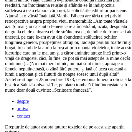
reeditări, nu întotdeauna reușite și aflându-se în indispoziția
sufletească de a elabora cărți noi, la solicitările editurilor parisiene.
Ajunsă la o vârstă înaintată,Martha Bibecu are tăria unei priviri
retrospective asupra propriei vieți, memorabilă: „Am toate vârstele
azi. Și mai știu că sunt o femeie care a îmbătrânit, uzată, despuiată
de grația ei, de culoarea ei, de strălucirea ei, de miile de frumuseți al
tinereții, pe care le-am avut din abundență:strălucirea ochilor,
lungimea genelor, prospețimea obrajilor, iradiația părului foarte fin și
bogat, trecând de la auriu la roșcat prin nuanța violetelor, toate acest
lucruripe care nu le mai am și a căror amintire atrage încă printr-o
vrajă de dragoste, căci, în fine, ce pot să mai aștept de la mine decât
o minune (…)Nu mai merit nimic, nu mai sunt nimic, aproape o
femeie neputincioasă, o zână fără putere, și iată că acea capcană a
lumii a acționat și că fluturii de noapte sosesc unul după altul”.
Astfel se stinge la 28 noiembrie 1973, ceremonia funerară oficiată la
biserica Saint-Louis-en-l’Ile, pe piatra tombală fiind încrustate sub
nume doar două cuvinte: „Scriitoare franceză”.
despre
arhiva
contact
Drepturile de autor asupra tuturor textelor de pe acest site aparţin