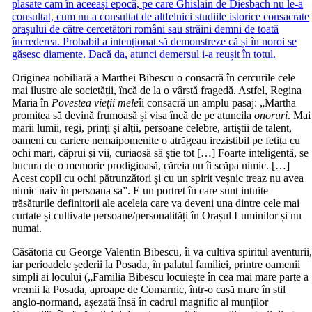
plasate cam în aceeași epocă, pe care Ghislain de Diesbach nu le-a
consultat, cum nu a consultat de altfelnici studiile istorice consacrate
orașului de către cercetători români sau străini demni de toată
încrederea. Probabil a intenționat să demonstreze că și în noroi se
găsesc diamente. Dacă da, atunci demersul i-a reușit în totul.
Originea nobiliară a Marthei Bibescu o consacră în cercurile cele
mai ilustre ale societății, încă de la o vârstă fragedă. Astfel, Regina
Maria în
Povestea vieții mele
îi consacră un amplu pasaj: „Martha
promitea să devină frumoasă și visa încă de pe atuncila
onoruri
. Mai
marii lumii, regi, prinți și alții, persoane celebre, artiștii de talent,
oameni cu cariere nemaipomenite o atrăgeau irezistibil pe fetița cu
ochi mari, căprui și vii, curiaosă să știe tot […] Foarte inteligentă, se
bucura de o memorie prodigioasă, căreia nu îi scăpa nimic. […]
Acest copil cu ochi pătrunzători și cu un spirit veșnic treaz nu avea
nimic naiv în persoana sa”. E un portret în care sunt intuite
trăsăturile definitorii ale aceleia care va deveni una dintre cele mai
curtate și cultivate persoane/personalități în Orașul Luminilor și nu
numai.
Căsătoria cu George Valentin Bibescu, îi va cultiva spiritul aventurii
iar perioadele șederii la Posada, în palatul familiei, printre oamenii
simpli ai locului („Familia Bibescu locuiește în cea mai mare parte a
vremii la Posada, aproape de Comarnic, într-o casă mare în stil
anglo-normand, așezată însă în cadrul magnific al munților