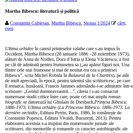
Martha Bibescu: literatură și politică
Constantin Cubleșan
,
Martha Bibescu
,
Steaua 1/2024
cărți
,
eseu
Ultima orhidee
în careul prințeselor valahe care s-au impus în
Occident, Martha Bibescu (28 ianuarie 1886 –28 noiembrie 1973),
alături de Anna de Noilles, Dora d’Istria și Elena Văcărescu, a fost
pe cât de admirată pentru frumusețea sa („au apărut figuri noi. Una
dintre cele mai frumoase și mai de neuitat era cea a prințesei
Bibescu”, scria Michel Robida în
Balaurul de la Chartres
), pe atât
de mult apreciată, în epocă, pentru talentul său scriitoricesc, pe care
îl remarca, bunăoară, Francis Jammes adresându-i-se admirativ într-
scrisoare: „Geniul dumneavoastră…”, căreia i s-au consacrat
numeroase studii critice între care, poate cel mai amplu
roman
biografic
se datorează lui Ghislain de Diesbach,
Prințesa Bibescu.
1886-1973. Ultima orhidee
(
La Princesse Bibesco. 1886-1973. La
dernière orchidèe
, Editura Perrin, Paris, 1986, în românește de
Constantin Popescu, Editura Vivaldi, București, 2013). Pentru
elaborarea acestuia s-a inspirat din numeroasele jurnale ale
scriitoarei, din memoriile și romanele cu caracter autobiografic ale