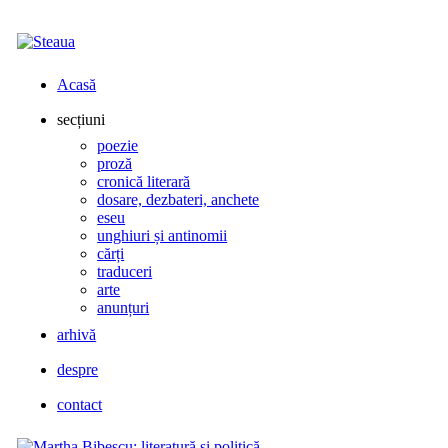
Acasă
secțiuni
poezie
proză
cronică literară
dosare, dezbateri, anchete
eseu
unghiuri și antinomii
cărți
traduceri
arte
anunțuri
arhivă
despre
contact