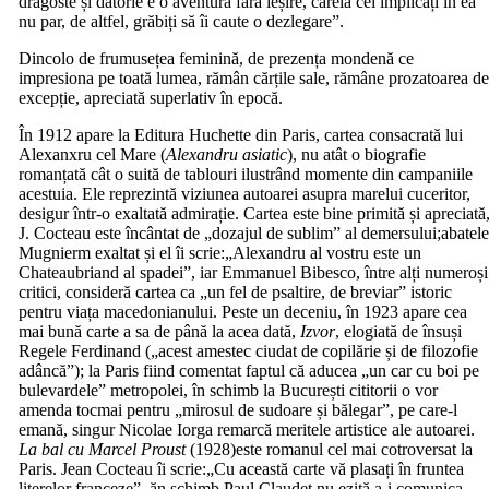
dragoste și datorie e o aventură fără ieșire, căreia cei implicați în ea
nu par, de altfel, grăbiți să îi caute o dezlegare”.
Dincolo de frumusețea feminină, de prezența mondenă ce
impresiona pe toată lumea, rămân cărțile sale, rămâne prozatoarea d
excepție, apreciată superlativ în epocă.
În 1912 apare la Editura Huchette din Paris, cartea consacrată lui
Alexanxru cel Mare (
Alexandru asiatic
), nu atât o biografie
romanțată cât o suită de tablouri ilustrând momente din campaniile
acestuia. Ele reprezintă viziunea autoarei asupra marelui cuceritor,
desigur într-o exaltată admirație. Cartea este bine primită și apreciată
J. Cocteau este încântat de „dozajul de sublim” al demersului;abatel
Mugnierm exaltat și el îi scrie:„Alexandru al vostru este un
Chateaubriand al spadei”, iar Emmanuel Bibesco, între alți numeroși
critici, consideră cartea ca „un fel de psaltire, de breviar” istoric
pentru viața macedonianului. Peste un deceniu, în 1923 apare cea
mai bună carte a sa de până la acea dată,
Izvor
, elogiată de însuși
Regele Ferdinand („acest amestec ciudat de copilărie și de filozofie
adâncă”); la Paris fiind comentat faptul că aducea „un car cu boi pe
bulevardele” metropolei, în schimb la București cititorii o vor
amenda tocmai pentru „mirosul de sudoare și bălegar”, pe care-l
emană, singur Nicolae Iorga remarcă meritele artistice ale autoarei.
La bal cu Marcel Proust
(1928)este romanul cel mai cotroversat la
Paris. Jean Cocteau îi scrie:„Cu această carte vă plasați în fruntea
literelor franceze”, ăn schimb Paul Claudet nu ezită a-i comunica