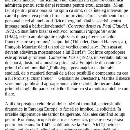
admirația pentru scris dar și reticența pentru eroul acestuia.„M-ați
făcut pentru prima oară să nu spun că simt, ci că înțeleg interesul pe
care îl putem avea pentru Proust, în privința căruia sentimentul meu
personal e cel al unei orori fizice,mergând până la scârbă pentru
întreaga rasă a bărbaților-femeie” (
Corespondența cu Paul Claudel
,
1972). Situat între bizar și echivoc, romanul
Papagalul verde
(1924), este o autobiografie deghizată, după părerea criticilor
francezi care se pronunță asupra lui (Thibadet, Daniel Halèvy ș.a.),
François Mauriac dând un soi de verdict conclusiv: „Prin asta ați
devenit adevărata moștenitoare a lui Barrès”. Tot între capodopere
este apreciat și romanul
Catherine-Paris
(1927), un veritabil tablou
de epocă, ilustrând atmosfera princiară a Franței de dinasinte de
primul război mondial („Phihologia personajelor e admirabil
studiată, de o manieră demnă de a face posibilă o comparație cu cea
a lui Proust și chiar Freud” – Ghislain de Diesbach). Martha Bibesc
scrie mult, publicând aproape anual câte o carte, de fiecare dată
primind elogii din partea criticilor literari ca și a multor amici pe care
îi are.
Anii din preajma celui de al doilea război mondial, cu tensiunile
dramatice în întreaga Europă, o fac să se implice, la solicitări, în
urzelile diplomatice ale țărilor beligerante. Mai ales căutând soluții
pentru România, ocupată de armata sovietică, pe care o va părăsi
pentru totdeauna în 1947, stabilindu-se la Paris. Aici își petrece
ultimii ani de viață, căutând a-și asigura condiția materială prin