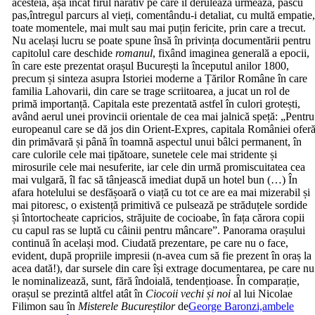
acesteia, așa încât firul narativ pe care îl derulează urmează, pascu
pas,întregul parcurs al vieți, comentându-i detaliat, cu multă empatie
toate momentele, mai mult sau mai puțin fericite, prin care a trecut.
Nu același lucru se poate spune însă în privința documentării pentru
capitolul care deschide
romanul
, fixând imaginea generală a epocii,
în care este prezentat orașul București la începutul anilor 1800,
precum și sinteza asupra Istoriei moderne a Țărilor Române în care
familia Lahovarii, din care se trage scriitoarea, a jucat un rol de
primă importanță. Capitala este prezentată astfel în culori grotești,
având aerul unei provincii orientale de cea mai jalnică speță: „Pentru
europeanul care se dă jos din Orient-Expres, capitala României ofer
din primăvară și până în toamnă aspectul unui bâlci permanent, în
care culorile cele mai țipătoare, sunetele cele mai stridente și
mirosurile cele mai nesuferite, iar cele din urmă promiscuitatea cea
mai vulgară, îl fac să tânjească imediat după un hotel bun (…) În
afara hotelului se desfășoară o viață cu tot ce are ea mai mizerabil și
mai pitoresc, o existență primitivă ce pulsează pe străduțele sordide
și întortocheate capricios, străjuite de cocioabe, în fața cărora copii
cu capul ras se luptă cu câinii pentru mâncare”. Panorama orașului
continuă în același mod. Ciudată prezentare, pe care nu o face,
evident, după propriile impresii (n-avea cum să fie prezent în oraș la
acea dată!), dar sursele din care își extrage documentarea, pe care nu
le nominalizează, sunt, fără îndoială, tendențioase. În comparație,
orașul se prezintă altfel atât în
Ciocoii vechi și noi
al lui Nicolae
Filimon sau în
Misterele Bucureștilor
de
George Baronzi,ambele