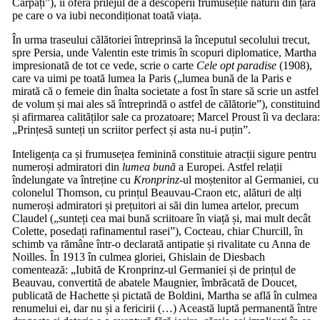
Carpați”), îi oferă prilejul de a descoperii frumusețile naturii din țara
pe care o va iubi necondiționat toată viața.
În urma traseului călătoriei întreprinsă la începutul secolului trecut,
spre Persia, unde Valentin este trimis în scopuri diplomatice, Martha
impresionată de tot ce vede, scrie o carte
Cele opt paradise
(1908),
care va uimi pe toată lumea la Paris („lumea bună de la Paris e
mirată că o femeie din înalta societate a fost în stare să scrie un astfel
de volum și mai ales să întreprindă o astfel de călătorie”), constituin
și afirmarea calităților sale ca prozatoare; Marcel Proust îi va declara
„Prințesă sunteți un scriitor perfect și asta nu-i puțin”.
Inteligența ca și frumusețea feminină constituie atracții sigure pentru
numeroși admiratori din
lumea bună
a Europei. Astfel relații
îndelungate va întreține cu
Kronprinz
-ul moștenitor al Germaniei, cu
colonelul Thomson, cu prințul Beauvau-Craon etc, alături de alți
numeroși admiratori și prețuitori ai săi din lumea artelor, precum
Claudel („sunteți cea mai bună scriitoare în viață și, mai mult decât
Colette, posedați rafinamentul rasei”), Cocteau, chiar Churcill, în
schimb va rămâne într-o declarată antipatie și rivalitate cu Anna de
Noilles. În 1913 în culmea gloriei, Ghislain de Diesbach
comentează: „Iubită de Kronprinz-ul Germaniei și de prințul de
Beauvau, convertită de abatele Maugnier, îmbrăcată de Doucet,
publicată de Hachette și pictată de Boldini, Martha se află în culmea
renumelui ei, dar nu și a fericirii (…) Această luptă permanentă între