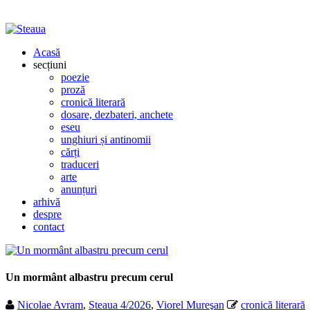
Acasă
secțiuni
poezie
proză
cronică literară
dosare, dezbateri, anchete
eseu
unghiuri și antinomii
cărți
traduceri
arte
anunțuri
arhivă
despre
contact
Un mormânt albastru precum cerul
Nicolae Avram
,
Steaua 4/2026
,
Viorel Mureşan
cronică literară