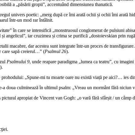
sibilă a „păsării gropii”, accentuând dimensiunea thanatică.
regul univers poetic: „merg după ce îmi arată ochii și ochii îmi arată h
rul într-un mod rar întâlnit.
ate” în care se intensifică „monstruosul conglomerat de pulsiuni abisale, 
 și angelicul”, iar cruzimea și crima se purifică „dostoievskian prin rug
detalii macabre, dar acestea sunt integrate într-un proces de transfigurar
r care sapă creierul…” (
Psalmul 26
).
azul
Psalmului 9
, unde reapare paradigma „lumea ca teatru”, cu imagini d
).
e prohodului: „Spune-mi tu moarte oare nu există viață pe aici?… ies din 
ea de-a doua culminează în ultimul psalm: „Vreau un mormânt fără niciu
pictural apropiat de Vincent van Gogh: „o vară fără sfârșit / un câmp de
ţiei.