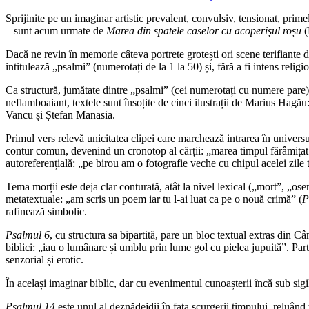
Sprijinite pe un imaginar artistic prevalent, convulsiv, tensionat, pri
– sunt acum urmate de
Marea din spatele caselor cu acoperișul roșu
(
Dacă ne revin în memorie câteva portrete grotești ori scene terifiante di
intitulează „psalmi” (numerotați de la 1 la 50) și, fără a fi intens relig
Ca structură, jumătate dintre „psalmi” (cei numerotați cu numere pare) 
neflamboaiant, textele sunt însoțite de cinci ilustrații de Marius Hagău
Vancu și Ștefan Manasia.
Primul vers relevă unicitatea clipei care marchează intrarea în universul
contur comun, devenind un cronotop al cărții: „marea timpul fărâmițat 
autoreferențială: „pe birou am o fotografie veche cu chipul acelei zile 
Tema morții este deja clar conturată, atât la nivel lexical („mort”, „ose
metatextuale: „am scris un poem iar tu l-ai luat ca pe o nouă crimă” (
P
rafinează simbolic.
Psalmul 6
, cu structura sa bipartită, pare un bloc textual extras din 
biblici: „iau o lumânare și umblu prin lume gol cu pielea jupuită”. Par
senzorial și erotic.
În același imaginar biblic, dar cu evenimentul cunoașterii încă sub sigili
Psalmul 14
este unul al deznădejdii în fața scurgerii timpului, reluând