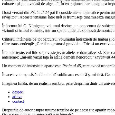
culoarea plajei invadată de alge…”. În enarațiune apare imaginea impo
Două versuri din
Psalmul 24
pot fi considerate emblematice pentru înt
răvășitor”. Această tensiune între urât și frumusețe dinamizează imagina
În lectura lui O. Nimigean, volumul devine „un concentrat de subiectivit
viziunii și haloul ei mistic, într-un spațiu unde „fuzionează demoniacul
Cititorul întâlnește pe tot parcursul volumului îndrăzneli de limbaj și 
către transcendență: „Cerul e o țestoasă gravidă… Frica-i un excavato
În unele texte, eul liric se povestește, în altele se dramatizează. Este c
anterioare: „mi-am văzut fața în atâția oameni nenorociți” (
Psalmul 44
Un moment de intensitate aparte este
Psalmul 45
, care evocă troparel
În acest volum, asistăm la o dublă sublimare: estetică și mistică. C
Imaginea finală, de un realism sumbru, pare desprinsă dintr-un univers 
despre
arhiva
contact
Drepturile de autor asupra tuturor textelor de pe acest site aparţin redac
Orice reproducere neautorizată este interzisă.