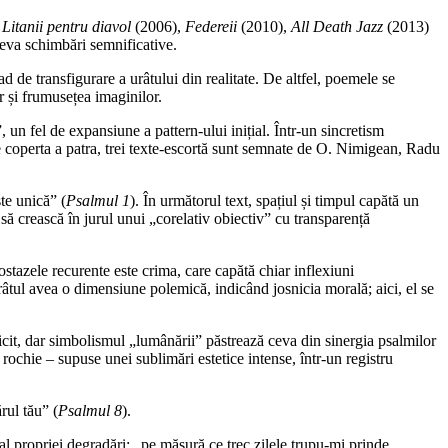
,
Litanii pentru diavol
(2006),
Federeii
(2010),
All Death Jazz
(2013)
eva schimbări semnificative.
ad de transfigurare a urâtului din realitate. De altfel, poemele se
or și frumusețea imaginilor.
un fel de expansiune a pattern-ului inițial. Într-un sincretism
 Pe coperta a patra, trei texte-escortă sunt semnate de O. Nimigean, Radu
te unică” (
Psalmul 1
). În următorul text, spațiul și timpul capătă un
 să crească în jurul unui „corelativ obiectiv” cu transparență
postazele recurente este crima, care capătă chiar inflexiuni
râtul avea o dimensiune polemică, indicând josnicia morală; aici, el se
licit, dar simbolismul „lumânării” păstrează ceva din sinergia psalmilor
rochie – supuse unei sublimări estetice intense, într-un registru
rul tău” (
Psalmul 8
).
al propriei degradări: „pe măsură ce trec zilele trupu-mi prinde