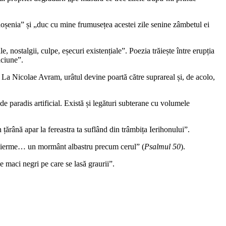
idoșenia” și „duc cu mine frumusețea acestei zile senine zâmbetul ei
nostalgii, culpe, eșecuri existențiale”. Poezia trăiește între erupția
ăciune”.
e. La Nicolae Avram, urâtul devine poartă către suprareal și, de acolo,
e paradis artificial. Există și legături subterane cu volumele
țărână apar la fereastra ta suflând din trâmbița Ierihonului”.
n vierme… un mormânt albastru precum cerul” (
Psalmul 50
).
 maci negri pe care se lasă graurii”.