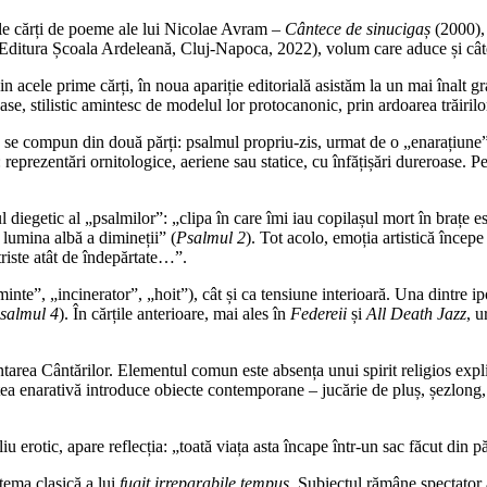
mele cărți de poeme ale lui Nicolae Avram –
Cântece de sinucigaș
(2000)
Editura Școala Ardeleană, Cluj-Napoca, 2022), volum care aduce și cât
n acele prime cărți, în noua apariție editorială asistăm la un mai înalt gr
ioase, stilistic amintesc de modelul lor protocanonic, prin ardoarea trăiril
se compun din două părți: psalmul propriu-zis, urmat de o „enarațiune”, 
: reprezentări ornitologice, aeriene sau statice, cu înfățișări dureroase.
 diegetic al „psalmilor”: „clipa în care îmi iau copilașul mort în brațe es
lumina albă a dimineții” (
Psalmul 2
). Tot acolo, emoția artistică începe
triste atât de îndepărtate…”.
minte”, „incinerator”, „hoit”), cât și ca tensiune interioară. Una dintre i
salmul 4
). În cărțile anterioare, mai ales în
Federeii
și
All Death Jazz
, u
Cântarea Cântărilor. Elementul comun este absența unui spirit religios exp
tea enarativă introduce obiecte contemporane – jucărie de pluș, șezlong, 
u erotic, apare reflecția: „toată viața asta încape într-un sac făcut din pă
 tema clasică a lui
fugit irreparabile tempus
. Subiectul rămâne spectator 