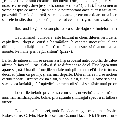
„Ființele umane sunt creaturi fundamental diriguite de narațiune. Vieți
noastre coerență, direcție și o fizionomie unică” (p.312). Încă și mai uni
vorba despre ce alcătuiește sinele, e neimportant dacă ai trăit sau ai inv
povestirii. În cele din urmă, sinele pe care-l țesem nu e doar suma lucru
șansele irosite, dorințele neîmplinite, tot ce am imaginat sau visat, sa
Ilustrând fragilitatea simptomatică și ideologică a ființelor muritoar
Capitalismul, bunăoară, este lecturat în cheia diferențierii de rang: 
capitalismul drept o „cursă a înarmărilor” în vederea succesului, el ar p
diferenția de ceilalți numai în măsura în care ei eșuează în acumularea 
înainte. Pe mine și întregul sistem” (p.227).
La fel de interesant ni se prezintă a fi și procesul antropologic de dife
afirme în fața celui mai slab- și să se diferențieze de el. Este legea tutu
apare sigură. Una din funcțiile sociale îndeplinite de celălalt este tocma
decât el (chiar cu puțin), și așa mai departe. Diferențierea nu se încheie n
cadrul fiecărui strat va exista altul, și apoi altul, și altul. Homo sapien
societatea laolaltă și îi împiedică pe membrii săi să se sfâșie unul pe 
Lucrurile trebuie privite așa cum sunt, în vecinătatea lor năstrușnică
însă nici handicapurile, bolile, privațiunile și întregul spectru al tul
iluzorii.
Ca o cutie a Pandorei, unde Pandora e legiunea de manifestări pătim
Robespierre, Calvin, Nae Ionescusau Osamu Dazai. Nici Seneca nu scapă