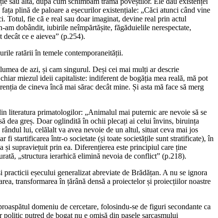
ecție sau alta, după cum schimbăm trama poveștilor. Ele dau existenței
e fața plină de paloare a eșecurilor existențiale: „Căci atunci când vine
i. Totul, fie că e real sau doar imaginat, devine real prin actul
 n-am dobândit, iubirile neîmpărtășite, făgăduielile nerespectate,
t decât ce e aievea” (p.254).
ile ratării în temele contemporaneității.
lumea de azi, și cam singurul. Deși cei mai mulți ar descrie
 chiar miezul ideii capitaliste: indiferent de bogăția mea reală, mă pot
ferenția de cineva încă mai sărac decât mine. Și asta mă face să merg
 din literatura primatologilor: „Animalul mai puternic are nevoie să se
 să dea greș. Doar oglindită în ochii plecați ai celui învins, biruința
 rândul lui, celălalt va avea nevoie de un altul, situat ceva mai jos
i startificarea într-o societate (și toate societățile sunt stratificate), în
a și supraviețuit prin ea. Diferențierea este principiul care ține
urată, „structura ierarhică elimină nevoia de conflict” (p.218).
 practicii eșecului generalizat abreviate de Brădățan. A nu se ignora
rea, transformarea în țărână densă a proiectelor și proiecțiilor noastre
oaspătul domeniu de cercetare, folosindu-se de figuri secondante ca
r politic putred de bogat nu e omisă din pasele sarcasmului