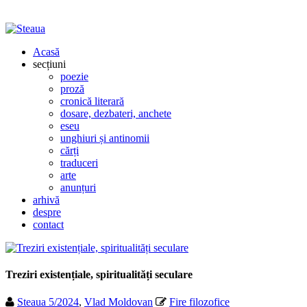
Acasă
secțiuni
poezie
proză
cronică literară
dosare, dezbateri, anchete
eseu
unghiuri și antinomii
cărți
traduceri
arte
anunțuri
arhivă
despre
contact
Treziri existențiale, spiritualități seculare
Steaua 5/2024
,
Vlad Moldovan
Fire filozofice