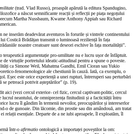
militate
(trad. Vlad Russo), proaspăt apărută la editura Spandugino,
ozofice a născut semnificante reacții și reflecții pe piața negoțului
nditori precum Martha Nussbaum, Kwame Anthony Appiah sau Richard
mâno-american.
om ne inserăm deadevărat aventuros în forurile și vintrele continentului
 lui Costică Brădățan transmit o luminoasă reziliență în fața
rădaniile noastre creatoare sunt deseori eschive în fața mortalității”.
 o terapeutică argumentație pro-umilitate nu e lucru ușor de înfăptuit.
te de virtuțile portretului ideatic-atitudinal pentru a spune o poveste.
sonalități ca Simone Weil, Mahatma Gandhi, Emil Cioran sau Yukio
teoretico-fenomenologice ale chestiunii în cauză. Iată, ca exemplu, o
l. Eșec este orice experiență a unei rupturi, întreruperi sau perturbări
 se petreacă potrivit așteptărilor” (p. 19).
dit aici (vezi cercul exterior- cel fizic, cercul captivant-politic, cercul
lucrul neantului, de omniprezența finitudinii și a facticității întru
rice lucru îl gândim în termenii nevoilor, preocupărilor și intereserlor
ând-o de gunoaie. Din lăcomie, din prostie sau din amândouă, am tratat
i relații esențiale. Departe de a ne iubi aproapele, îl exploatăm, îl
ormă într-o
afirmatio
ontologică a importaței poveștilor la om: