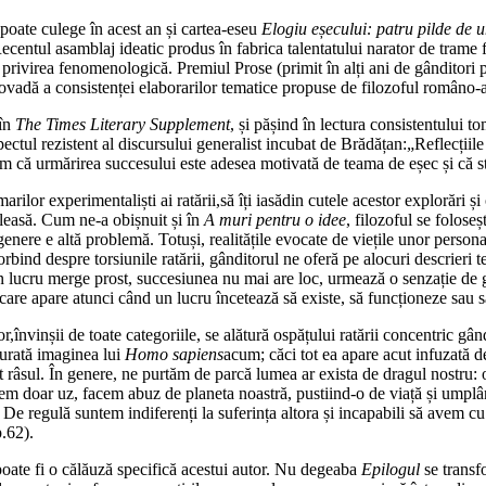
e poate culege în acest an și cartea-eseu
Elogiu eșecului: patru pilde de u
entul asamblaj ideatic produs în fabrica talentatului narator de trame fil
ate de privirea fenomenologică. Premiul Prose (primit în alți ani de gâ
o dovadă a consistenței elaborarilor tematice propuse de filozoful ro
în
The Times Literary Supplement
, și pășind în lectura consistentului t
ctul rezistent al discursului generalist incubat de Brădățan:„Reflecțiile
egem că urmărirea succesului este adesea motivată de teama de eșec și că st
lor experimentaliști ai ratării,să îți iasădin cutele acestor explorări și
 aleasă. Cum ne-a obișnuit și în
A muri pentru o idee
, filozoful se foloseș
genere e altă problemă. Totuși, realitățile evocate de viețile unor per
bind despre torsiunile ratării, gânditorul ne oferă pe alocuri descrieri 
un lucru merge prost, succesiunea nu mai are loc, urmează o senzație de go
 care apare atunci când un lucru încetează să existe, să funcționeze sau să
 lor,învinșii de toate categoriile, se alătură ospățului ratării concentric gân
nturată imaginea lui
Homo sapiens
acum; căci tot ea apare acut infuzată de 
t râsul. În genere, ne purtăm de parcă lumea ar exista de dragul nostru: o
cem doar uz, facem abuz de planeta noastră, pustiind-o de viață și umpl
e regulă suntem indiferenți la suferința altora și incapabili să avem cu e
p.62).
te fi o călăuză specifică acestui autor. Nu degeaba
Epilogul
se transf