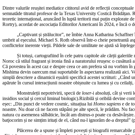
Dintre valurile reușitei mediatice cititorul avid de reflecții conceptual
semnatăde titratul profesor de la Texas University Costică Brădățan. Rec
teoretic internațional, aruncând în luptă teritorii mai puțin explor
Rortry), acordat de ascociația Editorilor Americani în 2024, e încă 
„Captivant și ștrălucitor”, ne îmbie Anna Katharina Schaffner 
umbrit al eșecului. Michael S. Roth observă într-o cheie penetrantă aspe
conflictelor inerente vieții. Pildele sale de umilitate ne ajută să înțel
Și totuși, cartografiind în cele patru capitole ale cărții galeriile mari
Noroc că stilul fragrant și ironia fină a naratorului reușesc o cusătură
Că povestea în acest caz e despre ceea ce am prefera să nu vorbim în 
Mishima devin oarecum mai suportabile în aspectarea realizată aici. Vor
simplă descriere a dinamicii eșuării specifică acestei scriituri: „Când 
apărute în cursul interacțiunii noastre obișnuite cu lumea și cu ceilalți,
Monstruleții nepotrivirii, specii de
loser
-i absoluți, cât și verii
insidios social și cercul liminal biologic).Rizibilă și oribilă devine co
eșec: „Din punct de vedere cosmic, situațiua lui
Homo sapiens
e de to
noastre. Nu doar că ne facem stăpâni pe alte specii, le prădăm. Nu fa
natura cu asemenea sălbăticie, încât am distrus-o poate cu desăvârșire. D
batjocorim și ne simțim iritați de el, când nu-l ignorăm de-a dreptul” (
Plăcerea de a spune și împleti povești și biografii remarcabile poa