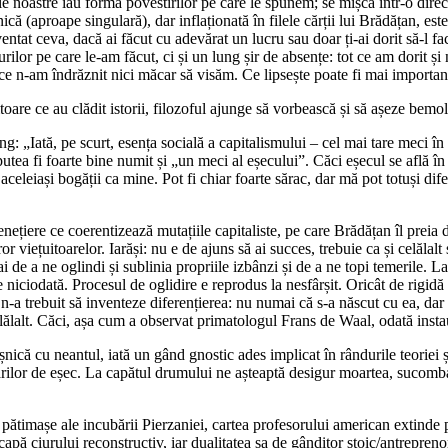
le noastre iau forma povestirilor pe care le spunem; se mișcă într-o dir
că (aproape singulară), dar inflaționată în filele cărții lui Brădățan, est
entat ceva, dacă ai făcut cu adevărat un lucru sau doar ți-ai dorit să-l fac
rilor pe care le-am făcut, ci și un lung șir de absențe: tot ce am dorit și
u ce n-am îndrăznit nici măcar să visăm. Ce lipsește poate fi mai importan
e ce au clădit istorii, filozoful ajunge să vorbească și să așeze bemolur
„Iată, pe scurt, esența socială a capitalismului – cel mai tare meci în 
utea fi foarte bine numit și „un meci al eșecului”. Căci eșecul se află în
aceleiași bogății ca mine. Pot fi chiar foarte sărac, dar mă pot totuși di
renețiere ce coerentizează mutațiile capitaliste, pe care Brădățan îl preia
ror viețuitoarelor. Iarăși: nu e de ajuns să ai succes, trebuie ca și celălalt
i de a ne oglindi și sublinia propriile izbânzi și de a ne topi temerile. La
iciodată. Procesul de oglidire e reprodus la nesfârșit. Oricât de rigidă ar f
s n-a trebuit să inventeze diferențierea: nu numai că s-a născut cu ea, dar 
celălalt. Căci, așa cum a observat primatologul Frans de Waal, odată insta
 cu neantul, iată un gând gnostic ades implicat în rândurile teoriei și
burărilor de eșec. La capătul drumului ne așteaptă desigur moartea, sucomba
așe ale incubării Pierzaniei, cartea profesorului american extinde pr
 ciurului reconstructiv, iar dualitatea sa de gânditor stoic/antrepreno