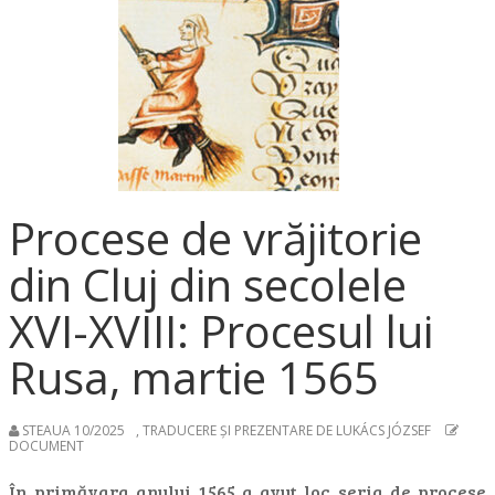
Procese de vrăjitorie
din Cluj din secolele
XVI-XVIII: Procesul lui
Rusa, martie 1565
STEAUA 10/2025
,
TRADUCERE ȘI PREZENTARE DE LUKÁCS JÓZSEF
DOCUMENT
În primăvara anului 1565 a avut loc seria de procese