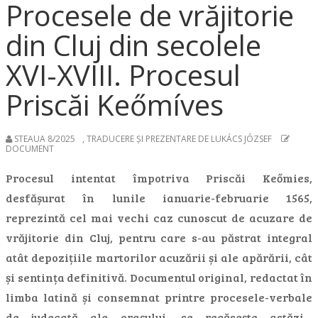
Procesele de vrăjitorie
din Cluj din secolele
XVI-XVIII. Procesul
Priscăi Keőmíves
STEAUA 8/2025
,
TRADUCERE ȘI PREZENTARE DE LUKÁCS JÓZSEF
DOCUMENT
Procesul intentat împotriva Priscăi Keőmies,
desfășurat în lunile ianuarie-februarie 1565,
reprezintă cel mai vechi caz cunoscut de acuzare de
vrăjitorie din Cluj, pentru care s-au păstrat integral
atât depozițiile martorilor acuzării și ale apărării, cât
și sentința definitivă. Documentul original, redactat în
limba latină și consemnat printre procesele-verbale
de judecată ale orașului, se regăsește astăzi…