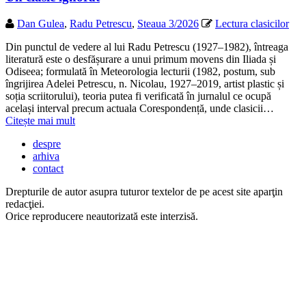
Dan Gulea
,
Radu Petrescu
,
Steaua 3/2026
Lectura clasicilor
Din punctul de vedere al lui Radu Petrescu (1927–1982), întreaga
literatură este o desfășurare a unui primum movens din Iliada și
Odiseea; formulată în Meteorologia lecturii (1982, postum, sub
îngrijirea Adelei Petrescu, n. Nicolau, 1927–2019, artist plastic și
soția scriitorului), teoria putea fi verificată în jurnalul ce ocupă
același interval precum actuala Corespondență, unde clasicii…
Citește mai mult
despre
arhiva
contact
Drepturile de autor asupra tuturor textelor de pe acest site aparţin
redacţiei.
Orice reproducere neautorizată este interzisă.