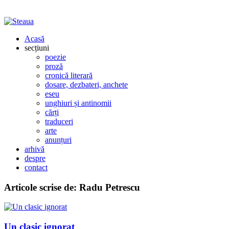
Acasă
secțiuni
poezie
proză
cronică literară
dosare, dezbateri, anchete
eseu
unghiuri și antinomii
cărți
traduceri
arte
anunțuri
arhivă
despre
contact
Articole scrise de:
Radu Petrescu
Un clasic ignorat