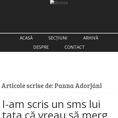
ACASĂ
SECȚIUNI
ARHIVĂ
DESPRE
CONTACT
Articole scrise de:
Panna Adorjáni
I-am scris un sms lui
tata că vreau să merg