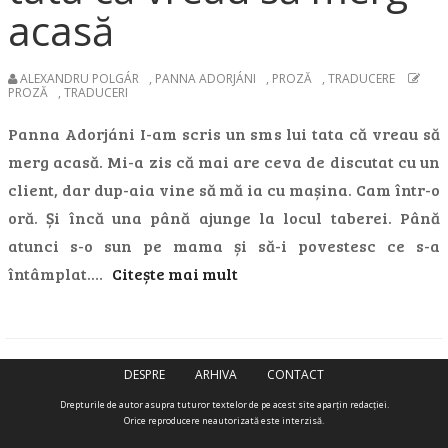
acasă
ALEXANDRU POLGÁR
,
PANNA ADORJÁNI
,
PROZĂ
,
TRADUCERE
PROZĂ
,
TRADUCERI
Panna Adorjáni I-am scris un sms lui tata că vreau să
merg acasă. Mi-a zis că mai are ceva de discutat cu un
client, dar dup-aia vine să mă ia cu mașina. Cam într-o
oră. Și încă una până ajunge la locul taberei. Până
atunci s-o sun pe mama și să-i povestesc ce s-a
întâmplat.…
Citește mai mult
DESPRE
ARHIVA
CONTACT
Drepturile de autor asupra tuturor textelor de pe acest site aparţin redacţiei.
Orice reproducere neautorizată este interzisă.