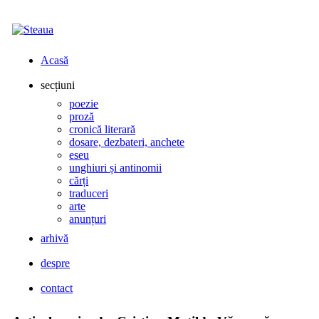
Acasă
secțiuni
poezie
proză
cronică literară
dosare, dezbateri, anchete
eseu
unghiuri și antinomii
cărți
traduceri
arte
anunțuri
arhivă
despre
contact