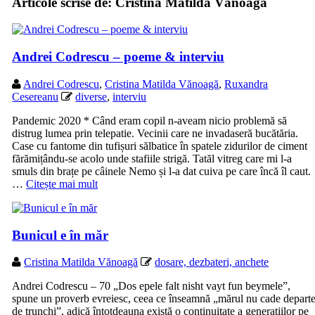
Articole scrise de:
Cristina Matilda Vănoagă
Andrei Codrescu – poeme & interviu
Andrei Codrescu
,
Cristina Matilda Vănoagă
,
Ruxandra
Cesereanu
diverse
,
interviu
Pandemic 2020 * Când eram copil n-aveam nicio problemă să
distrug lumea prin telepatie. Vecinii care ne invadaseră bucătăria.
Case cu fantome din tufișuri sălbatice în spatele zidurilor de ciment
fărămițându-se acolo unde stafiile strigă. Tatăl vitreg care mi l-a
smuls din brațe pe câinele Nemo și l-a dat cuiva pe care încă îl caut.
…
Citește mai mult
Bunicul e în măr
Cristina Matilda Vănoagă
dosare, dezbateri, anchete
Andrei Codrescu – 70 „Dos epele falt nisht vayt fun beymele”,
spune un proverb evreiesc, ceea ce înseamnă „mărul nu cade depart
de trunchi”, adică întotdeauna există o continuitate a generațiilor pe