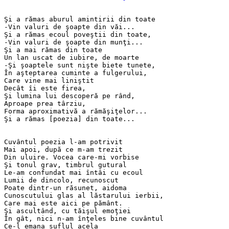
Şi a rămas aburul amintirii din toate
-Vin valuri de şoapte din văi...
Şi a rămas ecoul poveştii din toate,
-Vin valuri de şoapte din munţi...
Şi a mai rămas din toate
Un lan uscat de iubire, de moarte
-Şi şoaptele sunt nişte biete tunete,
În aşteptarea cuminte a fulgerului,
Care vine mai liniştit
Decât îi este firea,
Şi lumina lui descoperă pe rând,
Aproape prea târziu,
Forma aproximativă a rămăşiţelor...
Şi a rămas [poezia] din toate...
Cuvântul poezia l-am potrivit
Mai apoi, după ce m-am trezit
Din uluire. Vocea care-mi vorbise
Şi tonul grav, timbrul gutural
Le-am confundat mai întâi cu ecoul
Lumii de dincolo, recunoscut
Poate dintr-un răsunet, aidoma
Cunoscutului glas al lăstarului ierbii,
Care mai este aici pe pământ.
Şi ascultând, cu tăişul emoţiei
În gât, nici n-am înţeles bine cuvântul
Ce-l emana suflul acela