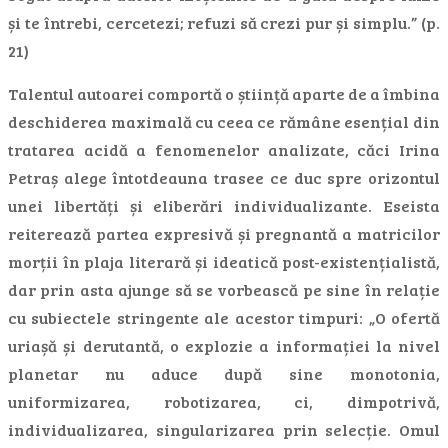
și te întrebi, cercetezi; refuzi să crezi pur și simplu.” (p.
21)
Talentul autoarei comportă o știință aparte de a îmbina
deschiderea maximală cu ceea ce rămâne esențial din
tratarea acidă a fenomenelor analizate, căci Irina
Petraș alege întotdeauna trasee ce duc spre orizontul
unei libertăți și eliberări individualizante. Eseista
reiterează partea expresivă și pregnantă a matricilor
morții în plaja literară și ideatică post-existențialistă,
dar prin asta ajunge să se vorbească pe sine în relație
cu subiectele stringente ale acestor timpuri: „O ofertă
uriașă și derutantă, o explozie a informației la nivel
planetar nu aduce după sine monotonia,
uniformizarea, robotizarea, ci, dimpotrivă,
individualizarea, singularizarea prin selecție. Omul