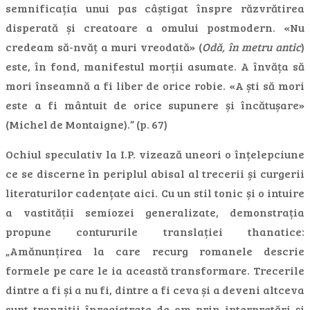
semnificația unui pas câștigat înspre răzvrătirea
disperată și creatoare a omului postmodern. «Nu
credeam să-nvăț a muri vreodată» (
Odă, în metru antic
)
este, în fond, manifestul morții asumate. A învăța să
mori înseamnă a fi liber de orice robie. «A ști să mori
este a fi mântuit de orice supunere și încătușare»
(Michel de Montaigne).” (p. 67)
Ochiul speculativ la I.P. vizează uneori o înțelepciune
ce se discerne în periplul abisal al trecerii și curgerii
literaturilor cadențate aici. Cu un stil tonic și o intuire
a vastității semiozei generalizate, demonstrația
propune contururile translației thanatice:
„Amănunțirea la care recurg romanele descrie
formele pe care le ia această transformare. Trecerile
dintre a fi și a nu fi, dintre a fi ceva și a deveni altceva
sunt tranziții înregistrate de om prin interpretări și