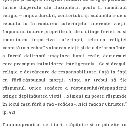
forme disperate ale iluzionării, poate fi numărată
religia – mijloc durabil, confortabil și «dăunător» de a
renunța la înfruntarea suferințelor inerente vieții.
Impunând tuturor propriile căi de a atinge fericirea și
imunitatea împotriva suferinței, tehnica religiei
«constă în a coborî valoarea vieții și de a deforma într-
o formă delirantă imaginea lumii reale, demersuri
care presupun intimidarea inteligenței»… Ca și drogul,
religia e descărcare de responsabilitate. Față în față
cu fără-răspunsul morții, viața ar trebui să fie
răspunsul. Orice scădere a răspunsului/răspunderii
atinge deplinătatea vieții… Nimeni nu poate răspunde
în locul meu fără a mă «scădea». Nici măcar Christos.”
(p. 42)
Thanatopraxisul scriiturii stăpânite și împânzite în