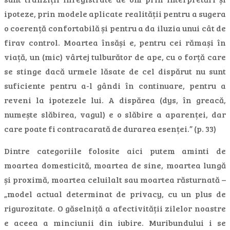
ipoteze, prin modele aplicate realității pentru a sugera
o coerență confortabilă și pentru a da iluzia unui cât de
firav control. Moartea însăși e, pentru cei rămași în
viață, un (mic) vârtej tulburător de ape, cu o forță care
se stinge dacă urmele lăsate de cel dispărut nu sunt
suficiente pentru a-l gândi în continuare, pentru a
reveni la ipotezele lui. A dispărea (dys, în greacă,
numește slăbirea, vagul) e o slăbire a aparenței, dar
care poate fi contracarată de durarea esenței.” (p. 33)
Dintre categoriile folosite aici putem aminti de
moartea domesticită, moartea de sine, moartea lungă
și proximă, moartea celuilalt sau moartea răsturnată –
„model actual determinat de privacy, cu un plus de
rigurozitate. O găselniță a afectivității zilelor noastre
e aceea a minciunii din iubire. Muribundului i se