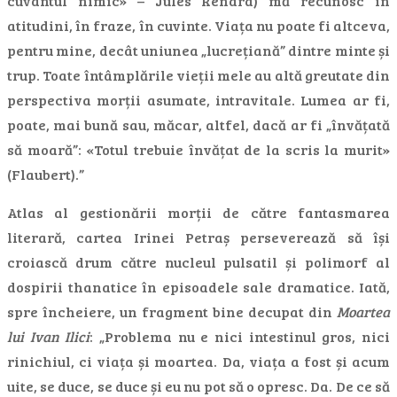
cuvântul nimic» – Jules Renard) mă recunosc în
atitudini, în fraze, în cuvinte. Viața nu poate fi altceva,
pentru mine, decât uniunea „lucrețiană” dintre minte și
trup. Toate întâmplările vieții mele au altă greutate din
perspectiva morții asumate, intravitale. Lumea ar fi,
poate, mai bună sau, măcar, altfel, dacă ar fi „învățată
să moară”: «Totul trebuie învățat de la scris la murit»
(Flaubert).”
Atlas al gestionării morții de către fantasmarea
literară, cartea Irinei Petraș perseverează să își
croiască drum către nucleul pulsatil și polimorf al
dospirii thanatice în episoadele sale dramatice. Iată,
spre încheiere, un fragment bine decupat din
Moartea
lui Ivan Ilici
: „Problema nu e nici intestinul gros, nici
rinichiul, ci viața și moartea. Da, viața a fost și acum
uite, se duce, se duce și eu nu pot să o opresc. Da. De ce să