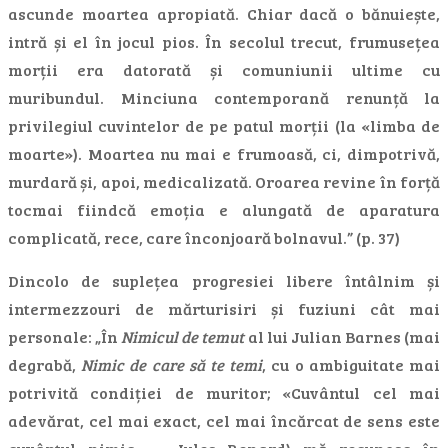
ascunde moartea apropiată. Chiar dacă o bănuiește,
intră și el în jocul pios. În secolul trecut, frumusețea
morții era datorată și comuniunii ultime cu
muribundul. Minciuna contemporană renunță la
privilegiul cuvintelor de pe patul morții (la «limba de
moarte»). Moartea nu mai e frumoasă, ci, dimpotrivă,
murdară și, apoi, medicalizată. Oroarea revine în forță
tocmai fiindcă emoția e alungată de aparatura
complicată, rece, care înconjoară bolnavul.” (p. 37)
Dincolo de suplețea progresiei libere întâlnim și
intermezzouri de mărturisiri și fuziuni cât mai
personale: „În
Nimicul de temut
al lui Julian Barnes (mai
degrabă,
Nimic de care să te temi
, cu o ambiguitate mai
potrivită condiției de muritor; «Cuvântul cel mai
adevărat, cel mai exact, cel mai încărcat de sens este