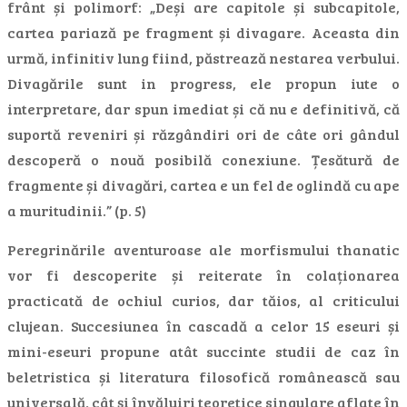
frânt și polimorf: „Deși are capitole și subcapitole,
cartea pariază pe fragment și divagare. Aceasta din
urmă, infinitiv lung fiind, păstrează nestarea verbului.
Divagările sunt in progress, ele propun iute o
interpretare, dar spun imediat și că nu e definitivă, că
suportă reveniri și răzgândiri ori de câte ori gândul
descoperă o nouă posibilă conexiune. Țesătură de
fragmente și divagări, cartea e un fel de oglindă cu ape
a muritudinii.” (p. 5)
Peregrinările aventuroase ale morfismului thanatic
vor fi descoperite și reiterate în colaționarea
practicată de ochiul curios, dar tăios, al criticului
clujean. Succesiunea în cascadă a celor 15 eseuri și
mini-eseuri propune atât succinte studii de caz în
beletristica și literatura filosofică românească sau
universală, cât și învăluiri teoretice singulare aflate în