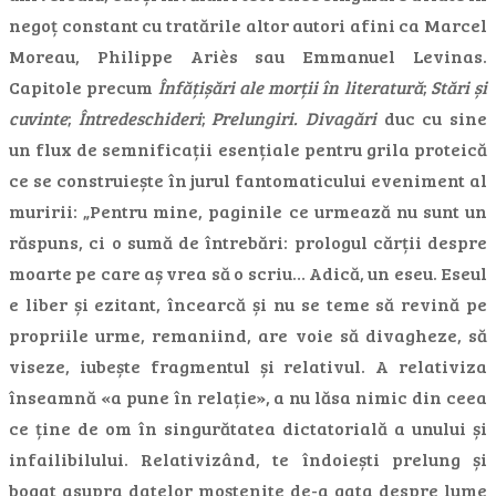
negoț constant cu tratările altor autori afini ca Marcel
Moreau, Philippe Ariès sau Emmanuel Levinas.
Capitole precum
Înfățișări ale morții în literatură
;
Stări și
cuvinte
;
Întredeschideri
;
Prelungiri. Divagări
duc cu sine
un flux de semnificații esențiale pentru grila proteică
ce se construiește în jurul fantomaticului eveniment al
muririi: „Pentru mine, paginile ce urmează nu sunt un
răspuns, ci o sumă de întrebări: prologul cărții despre
moarte pe care aș vrea să o scriu… Adică, un eseu. Eseul
e liber și ezitant, încearcă și nu se teme să revină pe
propriile urme, remaniind, are voie să divagheze, să
viseze, iubește fragmentul și relativul. A relativiza
înseamnă «a pune în relație», a nu lăsa nimic din ceea
ce ține de om în singurătatea dictatorială a unului și
infailibilului. Relativizând, te îndoiești prelung și
bogat asupra datelor moștenite de-a gata despre lume