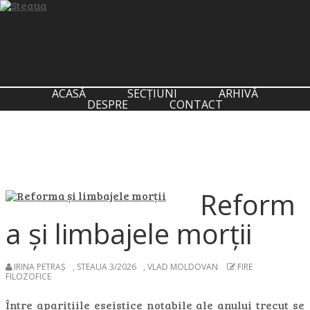
ACASĂ
SECȚIUNI
ARHIVĂ
DESPRE
CONTACT
Reform
a și limbajele morții
IRINA PETRAȘ
,
STEAUA 3/2026
,
VLAD MOLDOVAN
FIRE
FILOZOFICE
Între aparițiile eseistice notabile ale anului trecut se