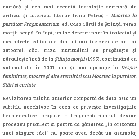
numără și cea mai recentă instalație semnată de
criticul și istoricul literar Irina Petraș –
Moartea la
purtător: Fragmentarium
, ed. Casa Cărții de Știință. Tema
morții ocupă, în fapt, un loc determinant în traiectul și
meandrele editoriale din ultimii treizeci de ani ai
autoarei, căci miza muritudinii se pregătește și
pârguiește încă de la
Știința morții
(1995), continuând cu
volumul doi în 2001, dar și mai aproape în
Despre
feminitate, moarte și alte eternități
sau
Moartea la purtător.
Stări și cuvinte
.
Revizitarea titlului anterior comportă de data asta un
subtitlu neechivoc în ceea ce privește investigațiile
hermeneutice propuse – fragmentarium-ul devine
procedeu predilect și pentru că gândirea „în orizontul
unei singure idei” nu poate avea decât un asamblaj