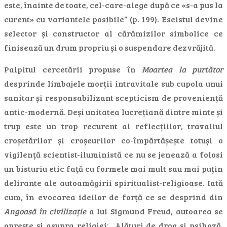
este, înainte de toate, cel-care-alege după ce «s-a pus la
curent» cu variantele posibile” (p. 199). Eseistul devine
selector și constructor al cărămizilor simbolice ce
finisează un drum propriu și o suspendare dezvrăjită.
Palpitul cercetării propuse în
Moartea la purtător
desprinde limbajele morții intravitale sub cupola unui
sanitar și responsabilizant scepticism de proveniență
antic-modernă. Deși unitatea lucrețiană dintre minte și
trup este un trop recurent al reflecțiilor, travaliul
croșetărilor și croșeurilor co-împărtășește totuși o
vigilență scientist-iluministă ce nu se jenează a folosi
un bisturiu etic față cu formele mai mult sau mai puțin
delirante ale autoamăgirii spiritualist-religioase. Iată
cum, în evocarea ideilor de forță ce se desprind din
Angoasă în civilizație
a lui Sigmund Freud, autoarea se
oprește și asupra religiei: „Alături de drog și psihoză,