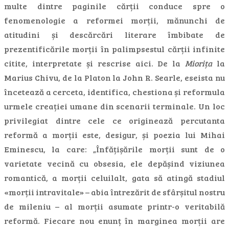
multe dintre paginile cărții conduce spre o
fenomenologie a reformei morții, mănunchi de
atitudini și descărcări literare îmbibate de
prezentificările morții în palimpsestul cărții infinite
citite, interpretate și rescrise aici. De la
Miorița
la
Marius Chivu, de la Platon la John R. Searle, eseista nu
încetează a cerceta, identifica, chestiona și reformula
urmele creației umane din scenarii terminale. Un loc
privilegiat dintre cele ce originează percutanta
reformă a morții este, desigur, și poezia lui Mihai
Eminescu, la care: „Înfățișările morții sunt de o
varietate vecină cu obsesia, ele depășind viziunea
romantică, a morții celuilalt, gata să atingă stadiul
«morții intravitale» – abia întrezărit de sfârșitul nostru
de mileniu – al morții asumate printr-o veritabilă
reformă. Fiecare nou enunț în marginea morții are