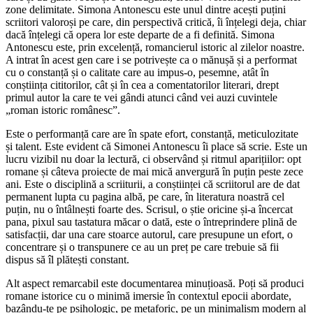
zone delimitate. Simona Antonescu este unul dintre acești puțini
scriitori valoroși pe care, din perspectivă critică, îi înțelegi deja, chiar
dacă înțelegi că opera lor este departe de a fi definită. Simona
Antonescu este, prin excelență, romancierul istoric al zilelor noastre.
A intrat în acest gen care i se potrivește ca o mănușă și a performat
cu o constanță și o calitate care au impus-o, pesemne, atât în
conștiința cititorilor, cât și în cea a comentatorilor literari, drept
primul autor la care te vei gândi atunci când vei auzi cuvintele
„roman istoric românesc”.
Este o performanță care are în spate efort, constanță, meticulozitate
și talent. Este evident că Simonei Antonescu îi place să scrie. Este un
lucru vizibil nu doar la lectură, ci observând și ritmul aparițiilor: opt
romane și câteva proiecte de mai mică anvergură în puțin peste zece
ani. Este o disciplină a scriiturii, a conștiinței că scriitorul are de dat
permanent lupta cu pagina albă, pe care, în literatura noastră cel
puțin, nu o întâlnești foarte des. Scrisul, o știe oricine și-a încercat
pana, pixul sau tastatura măcar o dată, este o întreprindere plină de
satisfacții, dar una care stoarce autorul, care presupune un efort, o
concentrare și o transpunere ce au un preț pe care trebuie să fii
dispus să îl plătești constant.
Alt aspect remarcabil este documentarea minuțioasă. Poți să produci
romane istorice cu o minimă imersie în contextul epocii abordate,
bazându-te pe psihologic, pe metaforic, pe un minimalism modern al