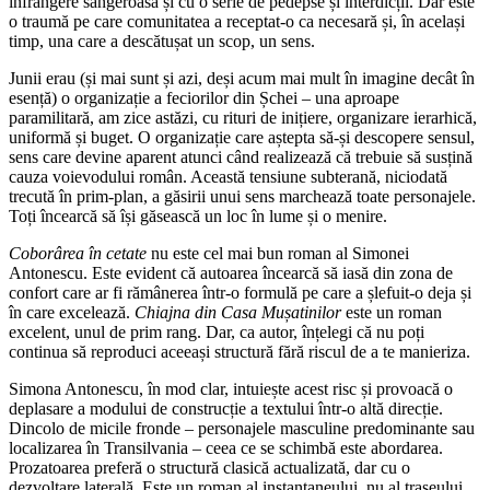
înfrângere sângeroasă și cu o serie de pedepse și interdicții. Dar este
o traumă pe care comunitatea a receptat-o ca necesară și, în același
timp, una care a descătușat un scop, un sens.
Junii erau (și mai sunt și azi, deși acum mai mult în imagine decât în
esență) o organizație a feciorilor din Șchei – una aproape
paramilitară, am zice astăzi, cu rituri de inițiere, organizare ierarhică,
uniformă și buget. O organizație care aștepta să-și descopere sensul,
sens care devine aparent atunci când realizează că trebuie să susțină
cauza voievodului român. Această tensiune subterană, niciodată
trecută în prim-plan, a găsirii unui sens marchează toate personajele.
Toți încearcă să își găsească un loc în lume și o menire.
Coborârea în cetate
nu este cel mai bun roman al Simonei
Antonescu. Este evident că autoarea încearcă să iasă din zona de
confort care ar fi rămânerea într-o formulă pe care a șlefuit-o deja și
în care excelează.
Chiajna din Casa Mușatinilor
este un roman
excelent, unul de prim rang. Dar, ca autor, înțelegi că nu poți
continua să reproduci aceeași structură fără riscul de a te manieriza.
Simona Antonescu, în mod clar, intuiește acest risc și provoacă o
deplasare a modului de construcție a textului într-o altă direcție.
Dincolo de micile fronde – personajele masculine predominante sau
localizarea în Transilvania – ceea ce se schimbă este abordarea.
Prozatoarea preferă o structură clasică actualizată, dar cu o
dezvoltare laterală. Este un roman al instantaneului, nu al traseului.