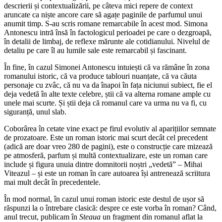
descrierii și contextualizării, pe câteva mici repere de context
aruncate ca niște ancore care să agațe paginile de parfumul unui
anumit timp. S-au scris romane remarcabile în acest mod. Simona
Antonescu intră însă în factologicul perioadei pe care o dezgroapă,
în detalii de limbaj, de reflexe mărunte ale cotidianului. Nivelul de
detaliu pe care îl au lumile sale este remarcabil și fascinant.
În fine, în cazul Simonei Antonescu intuiești că va rămâne în zona
romanului istoric, că va produce tablouri nuanțate, că va căuta
personaje cu zvâc, că nu va da înapoi în fața niciunui subiect, fie el
deja vedetă în alte texte celebre, știi că va alterna romane ample cu
unele mai scurte. Și știi deja că romanul care va urma nu va fi, cu
siguranță, unul slab.
Coborârea în cetate vine exact pe firul evolutiv al aparițiilor semnate
de prozatoare. Este un roman istoric mai scurt decât cel precedent
(adică are doar vreo 280 de pagini), este o construcție care mizează
pe atmosferă, parfum și multă contextualizare, este un roman care
include și figura unuia dintre domnitorii noștri „vedetă” – Mihai
Viteazul – și este un roman în care autoarea își antrenează scriitura
mai mult decât în precedentele.
În mod normal, în cazul unui roman istoric este destul de ușor să
răspunzi la o întrebare clasică: despre ce este vorba în roman? Când,
anul trecut, publicam în
Steaua
un fragment din romanul aflat la