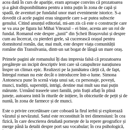
acea dată în curs de apariție, eram aproape convins că prozatoarea
și-a găsit disponibilitatea pentru a intra puțin în zona de capă și
spadă, de aventuri pe fundalul unor mari evenimente istorice. S-a
dovedit că acele pagini erau singurele care s-ar putea subscrie
genului. Citind anunțul editorial, mi-am zis că este o construcție care
se va axa pe figura lui Mihai Viteazul – ei bine, acesta are un rol de
fundal. Romanul este despre „junii” din Șcheii Brașovului și despre
cum au încercat, cu pierderi grele, să cucerească orașul pentru
domnitorul român, dar, mai mult, este despre viața comunității
române din Transilvania, dintr-un sat bogat de lângă un mare oraș.
Primele pagini ale romanului îți dau impresia falsă că prozatoarea
pregătește un incipit descriptiv lent care să catapulteze narațiunea
înspre un climax epic. Realizezi pe la jumătatea cărții că, de fapt,
întregul roman nu este decât o introducere într-o lume. Simona
Antonescu pune în scenă viața unui sat, cu personaje, povești,
munci, tradiții, superstiții, intrigi, destine mai mult sau mai puțin
mărunte. Urmând traseele unei familii, prin frații aflați în plină
junețe, autoarea intră în riturile de inițiere, în obiceiurile de pețit și de
nuntă, în zona de farmece și de munci.
Este o privire cercetătoare care coboară la firul ierbii și explorează
văzutul și nevăzutul. Satul este reconstituit în trei dimensiuni: în cea
fizică, în care descrierea detaliată pornește de la repere geografice și
merge până la detalii despre port sau vocabular; în cea psihologică,