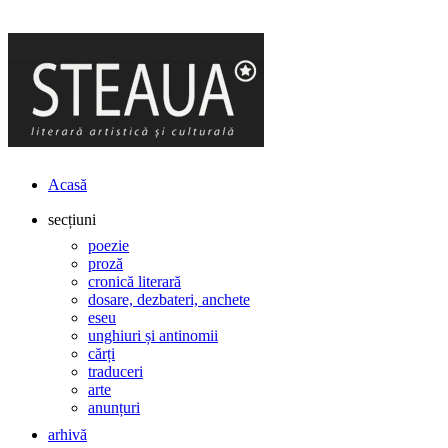
Acasă
secțiuni
poezie
proză
cronică literară
dosare, dezbateri, anchete
eseu
unghiuri și antinomii
cărți
traduceri
arte
anunțuri
arhivă