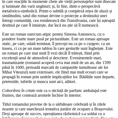
în care reacțiile în momente cheie ale vieții personajelor sunt disecate
și luminate din varii unghiuri; și, în fine, dintr-o perspectivă
metaforico-simbolică. Printr-o subtilă și complexă rețea de aluzii și
similitudini, satul din roman devine o proiecție a destinului unei
întregi comunități, cea românească din Transilvania, care își așteaptă
destinul pe care îl intuiește, dar încă nu știe să îl numească.
Este un roman oarecum atipic pentru Simona Antonescu, cu o
pondere foarte mare pusă pe picturalitate. Este un roman aproape
static, pe care, odată terminat, îl percepi nu ca pe o curgere, ca un
traseu, ci ca pe un mare tablou în care gesturile sunt înghețate. Este
un roman pe care mai mult îl vezi decât îl trăiești, fiind prin
excelență unul de atmosferă și descriere. Evenimentele mari,
traumatizante (romanul acoperă ceva mai mult de un an, din 1599
până în 1600, perioadă marcată de campaniile tumultoase ale lui
Mihai Viteazul) sunt exterioare, ele fiind mai mult ecouri care se
propagă în roman prin undele implicațiilor lor. Bătăliile sunt departe,
prieteniile, iubirile și munca sunt aici, alături.
Coborârea în cetate
este ca o sticluță de parfum: ambalajul este
frumos, dar contează aromele închise în interior.
Titlul romanului provine de la o sărbătoare celebrată și în zilele
noastre și care marchează tentativa junilor de ocupare a Brașovului.
Deși aproape de succes, operațiunea războinică s-a soldat cu o