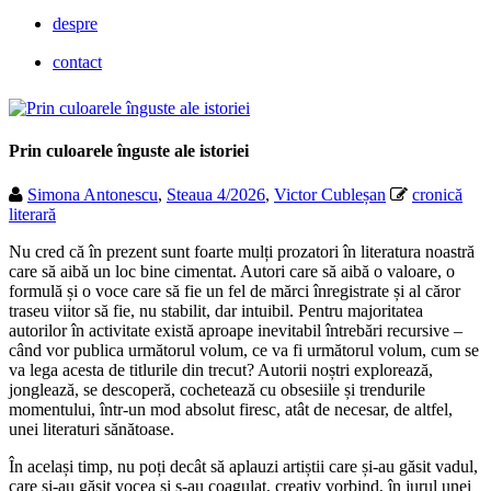
despre
contact
Prin culoarele înguste ale istoriei
Simona Antonescu
,
Steaua 4/2026
,
Victor Cubleșan
cronică
literară
Nu cred că în prezent sunt foarte mulți prozatori în literatura noastră
care să aibă un loc bine cimentat. Autori care să aibă o valoare, o
formulă și o voce care să fie un fel de mărci înregistrate și al căror
traseu viitor să fie, nu stabilit, dar intuibil. Pentru majoritatea
autorilor în activitate există aproape inevitabil întrebări recursive –
când vor publica următorul volum, ce va fi următorul volum, cum se
va lega acesta de titlurile din trecut? Autorii noștri explorează,
jonglează, se descoperă, cochetează cu obsesiile și trendurile
momentului, într-un mod absolut firesc, atât de necesar, de altfel,
unei literaturi sănătoase.
În același timp, nu poți decât să aplauzi artiștii care și-au găsit vadul,
care și-au găsit vocea și s-au coagulat, creativ vorbind, în jurul unei