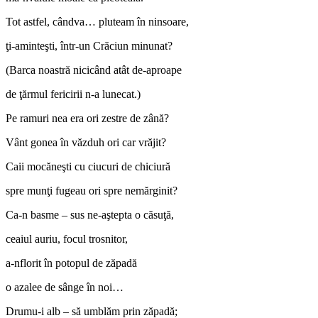
Tot astfel, cândva… pluteam în ninsoare,
ţi-aminteşti, într-un Crăciun minunat?
(Barca noastră nicicând atât de-aproape
de ţărmul fericirii n-a lunecat.)
Pe ramuri nea era ori zestre de zână?
Vânt gonea în văzduh ori car vrăjit?
Caii mocăneşti cu ciucuri de chiciură
spre munţi fugeau ori spre nemărginit?
Ca-n basme – sus ne-aştepta o căsuţă,
ceaiul auriu, focul trosnitor,
a-nflorit în potopul de zăpadă
o azalee de sânge în noi…
Drumu-i alb – să umblăm prin zăpadă;