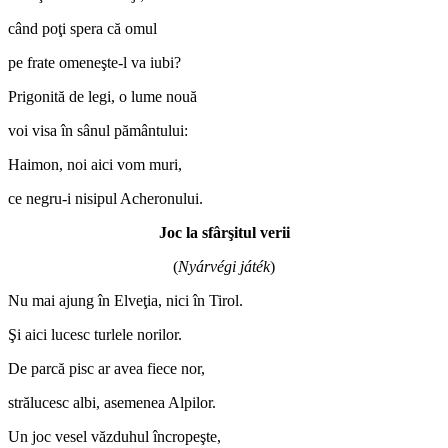
când poţi spera că omul
pe frate omeneşte-l va iubi?
Prigonită de legi, o lume nouă
voi visa în sânul pământului:
Haimon, noi aici vom muri,
ce negru-i nisipul Acheronului.
Joc la sfârşitul verii
(
Nyárvégi játék
)
Nu mai ajung în Elveţia, nici în Tirol.
Şi aici lucesc turlele norilor.
De parcă pisc ar avea fiece nor,
strălucesc albi, asemenea Alpilor.
Un joc vesel văzduhul încropeşte,