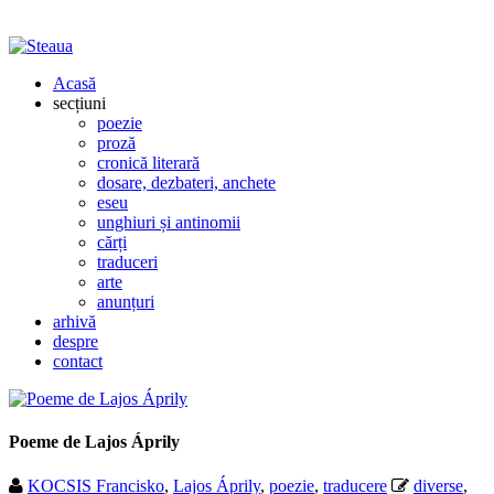
Acasă
secțiuni
poezie
proză
cronică literară
dosare, dezbateri, anchete
eseu
unghiuri și antinomii
cărți
traduceri
arte
anunțuri
arhivă
despre
contact
Poeme de Lajos Áprily
KOCSIS Francisko
,
Lajos Áprily
,
poezie
,
traducere
diverse
,