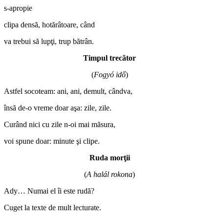
s-apropie
clipa densă, hotărâtoare, când
va trebui să lupţi, trup bătrân.
Timpul trecător
(
Fogyó idő
)
Astfel socoteam: ani, ani, demult, cândva,
însă de-o vreme doar aşa: zile, zile.
Curând nici cu zile n-oi mai măsura,
voi spune doar: minute şi clipe.
Ruda morţii
(
A halál rokona
)
Ady… Numai el îi este rudă?
Cuget la texte de mult lecturate.