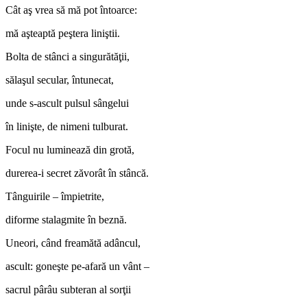
Cât aş vrea să mă pot întoarce:
mă aşteaptă peştera liniştii.
Bolta de stânci a singurătăţii,
sălaşul secular, întunecat,
unde s-ascult pulsul sângelui
în linişte, de nimeni tulburat.
Focul nu luminează din grotă,
durerea-i secret zăvorât în stâncă.
Tânguirile – împietrite,
diforme stalagmite în beznă.
Uneori, când freamătă adâncul,
ascult: goneşte pe-afară un vânt –
sacrul pârâu subteran al sorţii