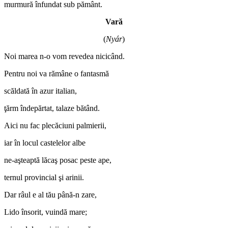
murmură înfundat sub pământ.
Vară
(
Nyár
)
Noi marea n-o vom revedea nicicând.
Pentru noi va rămâne o fantasmă
scăldată în azur italian,
ţărm îndepărtat, talaze bătând.
Aici nu fac plecăciuni palmierii,
iar în locul castelelor albe
ne-aşteaptă lăcaş posac peste ape,
ternul provincial şi arinii.
Dar râul e al tău până-n zare,
Lido însorit, vuindă mare;