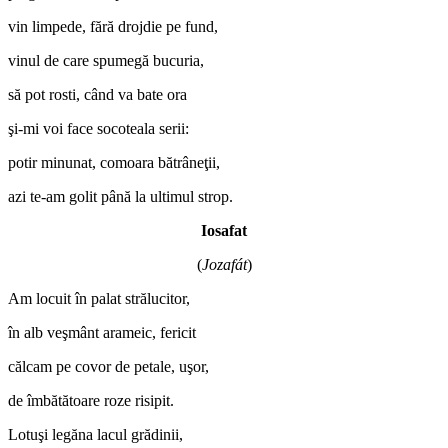
vin limpede, fără drojdie pe fund,
vinul de care spumegă bucuria,
să pot rosti, când va bate ora
şi-mi voi face socoteala serii:
potir minunat, comoara bătrâneţii,
azi te-am golit până la ultimul strop.
Iosafat
(
Jozaf
át
)
Am locuit în palat strălucitor,
în alb veşmânt arameic, fericit
călcam pe covor de petale, uşor,
de îmbătătoare roze risipit.
Lotuşi legăna lacul grădinii,