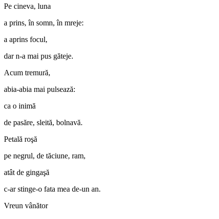
Pe cineva, luna
a prins, în somn, în mreje:
a aprins focul,
dar n-a mai pus găteje.
Acum tremură,
abia-abia mai pulsează:
ca o inimă
de pasăre, sleită, bolnavă.
Petală roşă
pe negrul, de tăciune, ram,
atât de gingaşă
c-ar stinge-o fata mea de-un an.
Vreun vânător