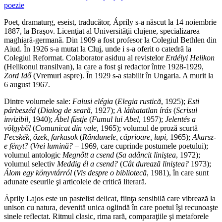
poezie
Poet, dramaturg, eseist, traducător, Áprily s-a născut la 14 noiembrie
1887, la Braşov. Licenţiat al Universităţii clujene, specializarea
maghiară-germană. Din 1909 a fost profesor la Colegiul Bethlen din
Aiud. În 1926 s-a mutat la Cluj, unde i s-a oferit o catedră la
Colegiul Reformat. Colaborator asiduu al revistelor
Erdélyi Helikon
(Helikonul transilvan), la care a fost şi redactor între 1928-1929,
Zord Idő
(Vremuri aspre). În 1929 s-a stabilit în Ungaria. A murit la
6 august 1967.
Dintre volumele sale:
Falusi el
é
gia
(
Elegia rustică
, 1925);
Esti
p
á
rbesz
é
d
(
Dialog de seară
, 1927);
A láthatatlan
írás
(
Scrisul
invizibil
,
1940);
Ábel füstje
(
Fumul lui Abel
, 1957);
Jelentés a
völgyből
(
Comunicat din vale
, 1965); volumul de proză scurtă
Fecskék, őzek, farkasok
(
Rândunele, căprioare, lupi
, 1965);
Akarsz-
e fényt?
(
Vrei lumină?
– 1969, care cuprinde postumele poetului);
volumul antologic
Megn
őtt
a csend
(
S­a adâncit liniştea
, 1972);
volumul selectiv
Meddig
é
l a csend?
(
Cât durează liniştea?
1973);
Álom egy könyvtárról
(
Vis despre o bibliotecă
, 1981), în care sunt
adunate eseurile şi articolele de critică literară.
Áprily Lajos este un pastelist delicat, fiinţa sensibilă care vibrează la
unison cu natura, devenită unica oglindă în care poetul îşi recunoaşte
sinele reflectat. Ritmul clasic, rima rară, comparaţiile şi metaforele