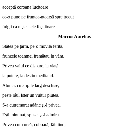
acceptă coroana lucitoare
ce-o pune pe fruntea-ntoarsă spre trecut
fulgii ca nişte stele foşnitoare.
Marcus Aurelius
Stătea pe ţărm, pe-o movilă ferită,
frunzele toamnei fremătau în vânt.
Privea valul ce dispare, la viaţă,
la putere, la destin meditând.
Atunci, cu aripile larg deschise,
peste râul Ister un vultur plutea.
S-a cutremurat adânc şi-l privea.
Eşti minunat, spuse, şi-l admira.
Privea cum urcă, coboară, fâlfâind;