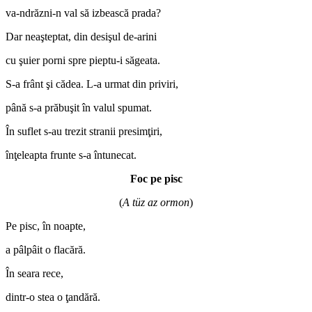
va-ndrăzni-n val să izbească prada?
Dar neaşteptat, din desişul de-arini
cu şuier porni spre pieptu-i săgeata.
S-a frânt şi cădea. L-a urmat din priviri,
până s-a prăbuşit în valul spumat.
În suflet s-au trezit stranii presimţiri,
înţeleapta frunte s-a întunecat.
Foc pe pisc
(
A
tüz az ormon
)
Pe pisc, în noapte,
a pâlpâit o flacără.
În seara rece,
dintr-o stea o ţandără.