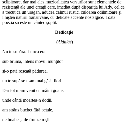
sclipitoare, dar mai ales muzicalitatea versurilor sunt elementele de
rezistenţă ale unei creaţii care, imediat după dispariţia lui Ady, cel ce
a trecut ca un uragan, aducea calmul rustic, culoarea odihnitoare şi
liniştea naturii transilvane, cu delicate accente nostalgice. Toată
poezia sa este un cântec şoptit.
Dedicaţie
(
Aj
ánlás
)
Nu te supăra. Lunca era
sub brumă, intens movul munţilor
şi-o pată roşcată pădurea,
nu te supăra: n-am mai găsit flori.
Dar tot n-am venit cu mâini goale:
unde cântă moartea-n dodii,
am strâns buchet fără petale,
de boabe şi de frunze roşii.