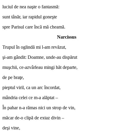
luciul de nea naşte o fantasmă:
sunt tânăr, iar rapidul goneşte
spre Parisul care încă mă cheamă.
Narcissus
Trupul în oglindă mi l-am revăzut,
şi-am gândit: Doamne, unde-au dispărut
muşchii, ce-azvârleau mingi hăt departe,
de pe braţe,
pieptul viril, ca un arc încordat,
mândria celei ce m-a alăptat –
În pahar n-a rămas nici un strop de vin,
măcar de-o clipă de extaz divin –
deşi vine,