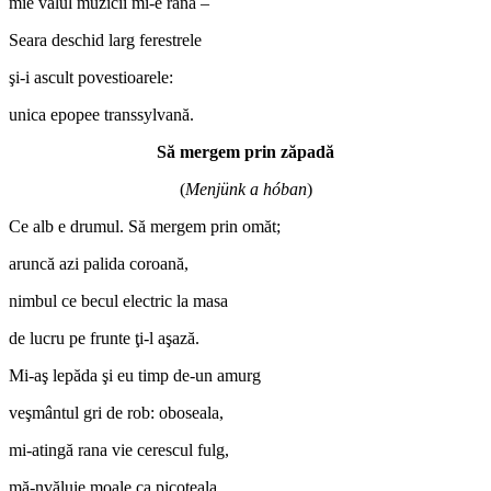
mie valul muzicii mi-e rană –
Seara deschid larg ferestrele
şi-i ascult povestioarele:
unica epopee transsylvană.
Să mergem prin zăpadă
(
Menjünk a hóban
)
Ce alb e drumul. Să mergem prin omăt;
aruncă azi palida coroană,
nimbul ce becul electric la masa
de lucru pe frunte ţi-l aşază.
Mi-aş lepăda şi eu timp de-un amurg
veşmântul gri de rob: oboseala,
mi-atingă rana vie cerescul fulg,
mă-nvăluie moale ca picoteala.