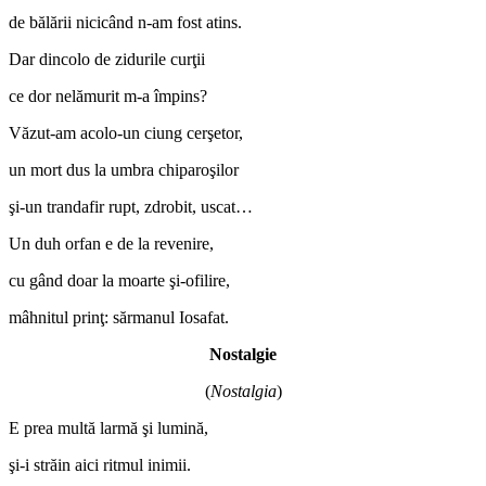
de bălării nicicând n-am fost atins.
Dar dincolo de zidurile curţii
ce dor nelămurit m-a împins?
Văzut-am acolo-un ciung cerşetor,
un mort dus la umbra chiparoşilor
şi-un trandafir rupt, zdrobit, uscat…
Un duh orfan e de la revenire,
cu gând doar la moarte şi-ofilire,
mâhnitul prinţ: sărmanul Iosafat.
Nostalgie
(
Nostalgia
)
E prea multă larmă şi lumină,
şi-i străin aici ritmul inimii.