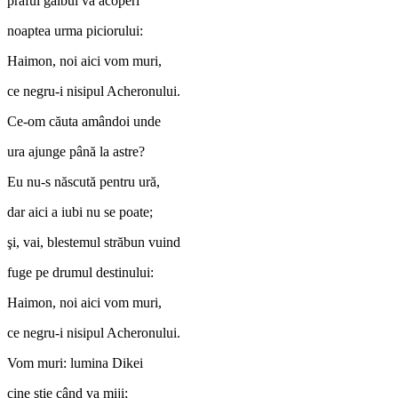
praful gălbui va acoperi
noaptea urma piciorului:
Haimon, noi aici vom muri,
ce negru-i nisipul Acheronului.
Ce-om căuta amândoi unde
ura ajunge până la astre?
Eu nu-s născută pentru ură,
dar aici a iubi nu se poate;
şi, vai, blestemul străbun vuind
fuge pe drumul destinului:
Haimon, noi aici vom muri,
ce negru-i nisipul Acheronului.
Vom muri: lumina Dikei
cine ştie când va miji;