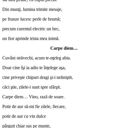
Din munţi, lumina trimite mesaje,
pe frunze lucesc perle de brumă;
precum curentul electric un bec,
un fior aprinde trista mea inimă.
Carpe diem…
Cuvânt străvechi, acum te-nţeleg abia.
Doar cine îşi ia adio te înţelege aşa,
cine priveşte chipuri dragi şi-i neliniştit,
căci ştie, zilele-i sunt spre sfârşit.
Carpe diem… Vino, rază de soare.
Potir de aur să-mi fie zilele, fiecare,
potir de aur cu vin dulce
pârguit chiar sus pe munte,