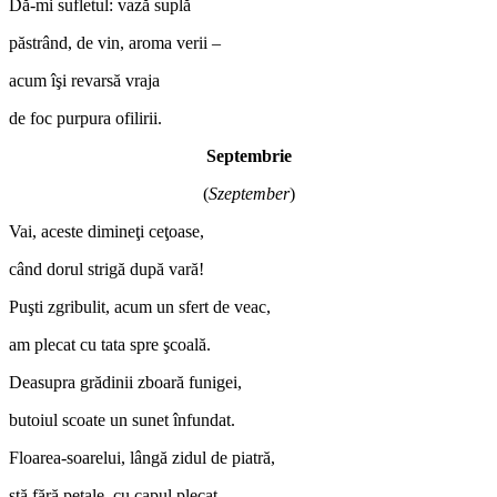
Dă-mi sufletul: vază suplă
păstrând, de vin, aroma verii –
acum îşi revarsă vraja
de foc purpura ofilirii.
Septembrie
(
Szeptember
)
Vai, aceste dimineţi ceţoase,
când dorul strigă după vară!
Puşti zgribulit, acum un sfert de veac,
am plecat cu tata spre şcoală.
Deasupra grădinii zboară funigei,
butoiul scoate un sunet înfundat.
Floarea-soarelui, lângă zidul de piatră,
stă fără petale, cu capul plecat.