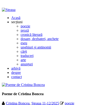
Acasă
secțiuni
poezie
proză
cronică literară
dosare, dezbateri, anchete
eseu
unghiuri și antinomii
cărți
traduceri
arte
anunțuri
arhivă
despre
contact
Poeme de Cristina Boncea
Cristina Boncea
,
Steaua 11-12/2025
poezie