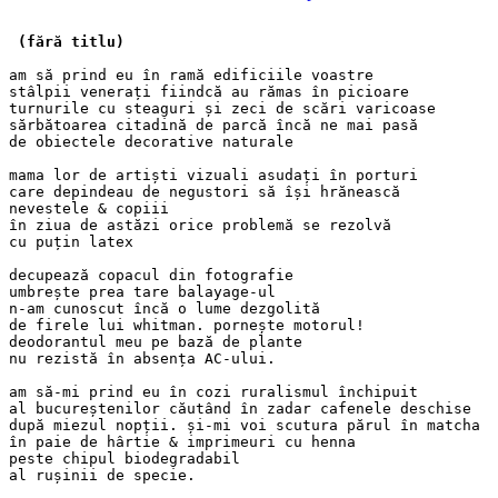
(fără titlu)
am să prind eu în ramă edificiile voastre
stâlpii venerați fiindcă au rămas în picioare
turnurile cu steaguri și zeci de scări varicoase
sărbătoarea citadină de parcă încă ne mai pasă
de obiectele decorative naturale
mama lor de artiști vizuali asudați în porturi
care depindeau de negustori să își hrănească
nevestele & copiii
în ziua de astăzi orice problemă se rezolvă
cu puțin latex
decupează copacul din fotografie
umbrește prea tare balayage-ul
n-am cunoscut încă o lume dezgolită
de firele lui whitman. pornește motorul!
deodorantul meu pe bază de plante
nu rezistă în absența AC-ului.
am să-mi prind eu în cozi ruralismul închipuit
al bucureștenilor căutând în zadar cafenele deschise
după miezul nopții. și-mi voi scutura părul în matcha
în paie de hârtie & imprimeuri cu henna
peste chipul biodegradabil
al rușinii de specie.