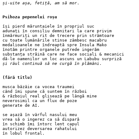
și-uite așa, fetiță, am să mor
.
Psihoza pepenelui roșu
își pierd măruntaiele în propriul suc
adunați în consiliu demnitari la care privim
înmărmuriți un rit de trecere prin strâmtoare
cu toate lumânările stinse zâmbesc macabru
medalioanele ne îndreaptă spre Insula Mako
înotăm printre organele putrede ingerăm
substanța străină care ne face sociali & mecanici
dă-le oamenilor un loc ascuns un Labubu surpriză
și râul continuă să ne curgă în plămâni
.
(fără titlu)
musca bâzâie ca vocea traumei
când îmi spune că suntem în război
& războiul real glisează pe lângă mine
neverosimil ca un flux de poze
generate de AI.
se așază în vârful nasului meu
vrea să o ingerez ca să dispară
în schimb îmi întorc lent capul
autorizez deversarea rahatului
în lobul frontal.