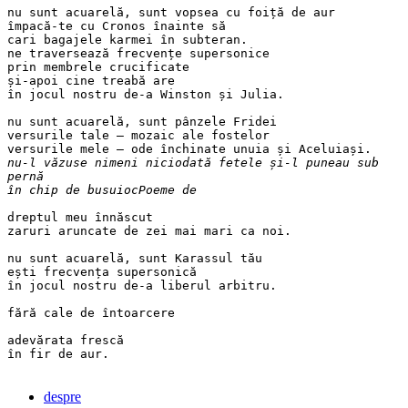
nu sunt acuarelă, sunt vopsea cu foiță de aur
împacă-te cu Cronos înainte să
cari bagajele karmei în subteran.
ne traversează frecvențe supersonice
prin membrele crucificate
și-apoi cine treabă are
în jocul nostru de-a Winston și Julia.
nu sunt acuarelă, sunt pânzele Fridei
versurile tale – mozaic ale fostelor
versurile mele – ode închinate unuia și Aceluiași.
nu-l văzuse nimeni niciodată fetele și-l puneau sub
pernă
în chip de busuiocPoeme de
dreptul meu înnăscut
zaruri aruncate de zei mai mari ca noi.
nu sunt acuarelă, sunt Karassul tău
ești frecvența supersonică
în jocul nostru de-a liberul arbitru.
fără cale de întoarcere
adevărata frescă
în fir de aur. 
despre