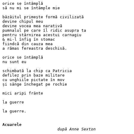
orice se întâmplă
să nu mi se întâmple mie
bâzâitul primește formă civilizată
devine chipul meu
devine vocea mea narativă
pumnalul pe care îl ridic asupra ta
pentru stârnirea acestui carnagiu
& mi-l înfig în stomac
fiindcă din cauza mea
a rămas fereastra deschisă.
orice se întâmplă
nu sunt eu
schimbată la chip ca Patricia
defilez prin baze militare
cu unghiile pictate în mov
și sânge închegat pe rochie
mici aripi frânte
la guerre
la guerre.
Acuarele
după Anne Sexton