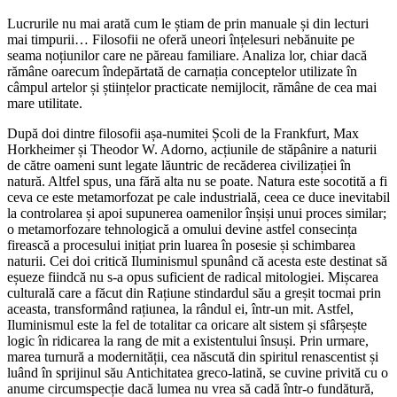
Lucrurile nu mai arată cum le știam de prin manuale și din lecturi
mai timpurii… Filosofii ne oferă uneori înțelesuri nebănuite pe
seama noțiunilor care ne păreau familiare. Analiza lor, chiar dacă
rămâne oarecum îndepărtată de carnația conceptelor utilizate în
câmpul artelor și științelor practicate nemijlocit, rămâne de cea mai
mare utilitate.
După doi dintre filosofii așa-numitei Școli de la Frankfurt, Max
Horkheimer și Theodor W. Adorno, acțiunile de stăpânire a naturii
de către oameni sunt legate lăuntric de recăderea civilizației în
natură. Altfel spus, una fără alta nu se poate. Natura este socotită a fi
ceva ce este metamorfozat pe cale industrială, ceea ce duce inevitabil
la controlarea și apoi supunerea oamenilor înșiși unui proces similar;
o metamorfozare tehnologică a omului devine astfel consecința
firească a procesului inițiat prin luarea în posesie și schimbarea
naturii. Cei doi critică Iluminismul spunând că acesta este destinat să
eșueze fiindcă nu s-a opus suficient de radical mitologiei. Mișcarea
culturală care a făcut din Rațiune stindardul său a greșit tocmai prin
aceasta, transformând rațiunea, la rândul ei, într-un mit. Astfel,
Iluminismul este la fel de totalitar ca oricare alt sistem și sfârșește
logic în ridicarea la rang de mit a existentului însuși. Prin urmare,
marea turnură a modernității, cea născută din spiritul renascentist și
luând în sprijinul său Antichitatea greco-latină, se cuvine privită cu o
anume circumspecție dacă lumea nu vrea să cadă într-o fundătură,