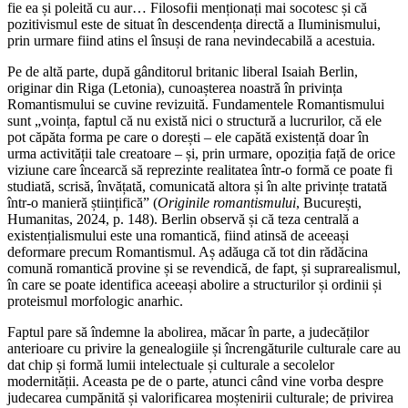
fie ea și poleită cu aur… Filosofii menționați mai socotesc și că
pozitivismul este de situat în descendența directă a Iluminismului,
prin urmare fiind atins el însuși de rana nevindecabilă a acestuia.
Pe de altă parte, după gânditorul britanic liberal Isaiah Berlin,
originar din Riga (Letonia), cunoașterea noastră în privința
Romantismului se cuvine revizuită. Fundamentele Romantismului
sunt „voința, faptul că nu există nici o structură a lucrurilor, că ele
pot căpăta forma pe care o dorești – ele capătă existență doar în
urma activității tale creatoare – și, prin urmare, opoziția față de orice
viziune care încearcă să reprezinte realitatea într-o formă ce poate fi
studiată, scrisă, învățată, comunicată altora și în alte privințe tratată
într-o manieră științifică” (
Originile romantismului
, București,
Humanitas, 2024, p. 148). Berlin observă și că teza centrală a
existențialismului este una romantică, fiind atinsă de aceeași
deformare precum Romantismul. Aș adăuga că tot din rădăcina
comună romantică provine și se revendică, de fapt, și suprarealismul,
în care se poate identifica aceeași abolire a structurilor și ordinii și
proteismul morfologic anarhic.
Faptul pare să îndemne la abolirea, măcar în parte, a judecăților
anterioare cu privire la genealogiile și încrengăturile culturale care au
dat chip și formă lumii intelectuale și culturale a secolelor
modernității. Aceasta pe de o parte, atunci când vine vorba despre
judecarea cumpănită și valorificarea moștenirii culturale; de privirea