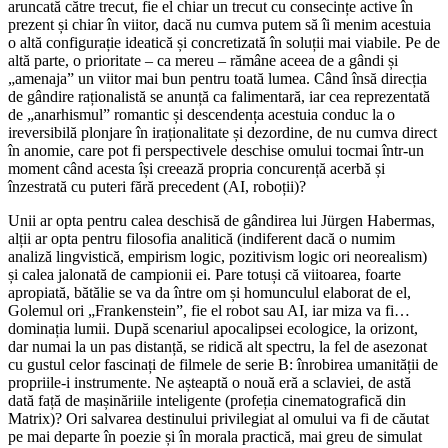
aruncată către trecut, fie el chiar un trecut cu consecințe active în
prezent și chiar în viitor, dacă nu cumva putem să îi menim acestuia
o altă configurație ideatică și concretizată în soluții mai viabile. Pe de
altă parte, o prioritate – ca mereu – rămâne aceea de a gândi și
„amenaja” un viitor mai bun pentru toată lumea. Când însă direcția
de gândire raționalistă se anunță ca falimentară, iar cea reprezentată
de „anarhismul” romantic și descendența acestuia conduc la o
ireversibilă plonjare în iraționalitate și dezordine, de nu cumva direct
în anomie, care pot fi perspectivele deschise omului tocmai într-un
moment când acesta își creează propria concurență acerbă și
înzestrată cu puteri fără precedent (AI, roboții)?
Unii ar opta pentru calea deschisă de gândirea lui Jürgen Habermas,
alții ar opta pentru filosofia analitică (indiferent dacă o numim
analiză lingvistică, empirism logic, pozitivism logic ori neorealism)
și calea jalonată de campionii ei. Pare totuși că viitoarea, foarte
apropiată, bătălie se va da între om și homunculul elaborat de el,
Golemul ori „Frankenstein”, fie el robot sau AI, iar miza va fi…
dominația lumii. După scenariul apocalipsei ecologice, la orizont,
dar numai la un pas distanță, se ridică alt spectru, la fel de asezonat
cu gustul celor fascinați de filmele de serie B: înrobirea umanității de
propriile-i instrumente. Ne așteaptă o nouă eră a sclaviei, de astă
dată față de mașinăriile inteligente (profeția cinematografică din
Matrix)? Ori salvarea destinului privilegiat al omului va fi de căutat
pe mai departe în poezie și în morala practică, mai greu de simulat