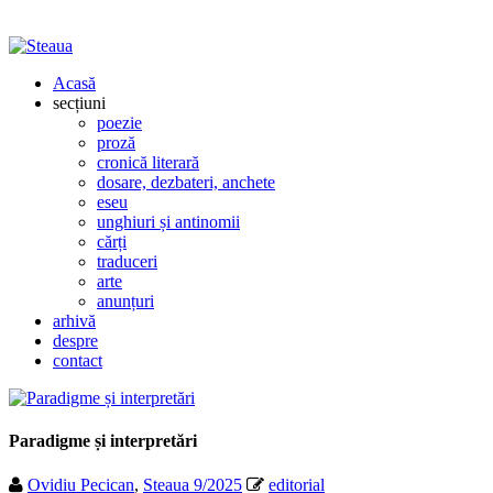
Acasă
secțiuni
poezie
proză
cronică literară
dosare, dezbateri, anchete
eseu
unghiuri și antinomii
cărți
traduceri
arte
anunțuri
arhivă
despre
contact
Paradigme și interpretări
Ovidiu Pecican
,
Steaua 9/2025
editorial