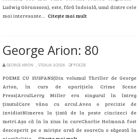
Ludwig Göransson), este, fără îndoială, unul dintre cele
mai interesante…
Citește mai mult
George Arion: 80
GEORGE ARION
,
STEAUA 3/2026
POEZIE
POEME CU SUSPANS(Din volumul Thriller de George
Arion, în curs de aparițiela Crime Scene
Press)ArculLerry Miller era singurul în întreg
ținutulCare vâna cu arcul.Avea o precizie de
invidiatNimerea la țintă de la peste cincizeci de
metri.Așa că în în ziua în careCharlie HolmanA fost
descoperit pe o miriște arsă de soareCu o săgeată în
pieptPoliția…
Citește mai mult