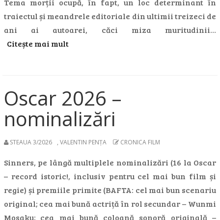
Tema morții ocupă, în fapt, un loc determinant în
traiectul și meandrele editoriale din ultimii treizeci de
ani ai autoarei, căci miza muritudinii…
Citește mai mult
Oscar 2026 –
nominalizări
STEAUA 3/2026
,
VALENTIN PENȚA
CRONICA FILM
Sinners, pe lângă multiplele nominalizări (16 la Oscar
– record istoric!, inclusiv pentru cel mai bun film și
regie) și premiile primite (BAFTA: cel mai bun scenariu
original; cea mai bună actriță în rol secundar – Wunmi
Mosaku; cea mai bună coloană sonoră originală –