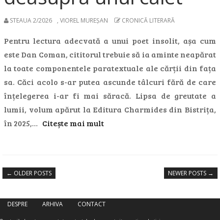
STEAUA 2/2026
,
VIOREL MUREŞAN
CRONICĂ LITERARĂ
Pentru lectura adecvată a unui poet insolit, așa cum
este Dan Coman, cititorul trebuie să ia aminte neapărat
la toate componentele paratextuale ale cărții din fața
sa. Căci acolo s-ar putea ascunde tâlcuri fără de care
înțelegerea i-ar fi mai săracă. Lipsa de greutate a
lumii, volum apărut la Editura Charmides din Bistrița,
în 2025,…
Citește mai mult
←
OLDER POSTS
NEWER POSTS
→
DESPRE
ARHIVA
CONTACT