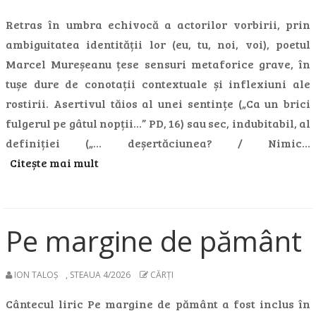
Retras în umbra echivocă a actorilor vorbirii, prin
ambiguitatea identității lor (eu, tu, noi, voi), poetul
Marcel Mureșeanu țese sensuri metaforice grave, în
tușe dure de conotații contextuale și inflexiuni ale
rostirii. Asertivul tăios al unei sentințe („Ca un brici
fulgerul pe gâtul nopții…” PD, 16) sau sec, indubitabil, al
definiției („… deșertăciunea? / Nimic…
Citește mai mult
Pe margine de pământ
ION TALOȘ
,
STEAUA 4/2026
CĂRȚI
Cântecul liric Pe margine de pământ a fost inclus în