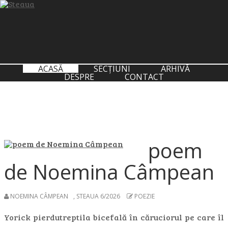
ACASĂ
SECȚIUNI
ARHIVĂ
DESPRE
CONTACT
poem
de Noemina Câmpean
NOEMINA CÂMPEAN
,
STEAUA 6/2026
POEZIE
Yorick pierdutreptila bicefală în căruciorul pe care îl