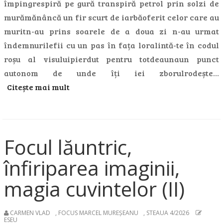
împingrespiră pe gură transpiră petrol prin solzi de
murămănâncă un fir scurt de iarbăoferit celor care au
muritn-au prins soarele de a doua zi n-au urmat
îndemnurilefii cu un pas în fața loralintă-te în codul
roșu al visuluipierdut pentru totdeaunaun punct
autonom de unde îți iei zborulrodește…
Citește mai mult
Focul lăuntric,
înfiriparea imaginii,
magia cuvintelor (II)
CARMEN VLAD
,
FOCUS MARCEL MUREȘEANU
,
STEAUA 4/2026
ESEU