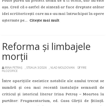
Poate părea un proiect demn de a fi ocolit, dar nu este
așa. Cred că o astfel de sinteză ar face dreptate atâtor
idei scriitoricești care nu s-au mai întruchipat în opere
așternute pe…
Citește mai mult
Reforma și limbajele
morții
IRINA PETRAȘ
,
STEAUA 3/2026
,
VLAD MOLDOVAN
FIRE
FILOZOFICE
Între aparițiile eseistice notabile ale anului trecut se
numără și cea mai recentă instalație semnată de
criticul și istoricul literar Irina Petraș – Moartea la
purtător: Fragmentarium, ed. Casa Cărții de Știință.