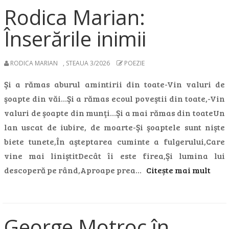
Rodica Marian:
Înserările inimii
RODICA MARIAN
,
STEAUA 3/2026
POEZIE
Şi a rămas aburul amintirii din toate-Vin valuri de
şoapte din văi…Şi a rămas ecoul poveştii din toate,-Vin
valuri de şoapte din munţi…Şi a mai rămas din toateUn
lan uscat de iubire, de moarte-Şi şoaptele sunt nişte
biete tunete,În aşteptarea cuminte a fulgerului,Care
vine mai liniştitDecât îi este firea,Şi lumina lui
descoperă pe rând,Aproape prea…
Citește mai mult
George Motroc în