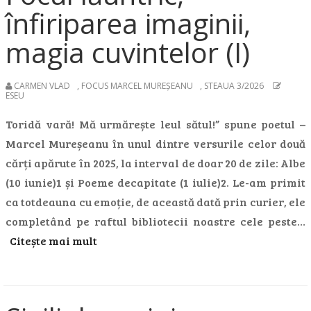
înfiriparea imaginii,
magia cuvintelor (I)
CARMEN VLAD
,
FOCUS MARCEL MUREȘEANU
,
STEAUA 3/2026
ESEU
Toridă vară! Mă urmărește leul sătul!” spune poetul –
Marcel Mureșeanu în unul dintre versurile celor două
cărți apărute în 2025, la interval de doar 20 de zile: Albe
(10 iunie)1 și Poeme decapitate (1 iulie)2. Le-am primit
ca totdeauna cu emoție, de această dată prin curier, ele
completând pe raftul bibliotecii noastre cele peste…
Citește mai mult