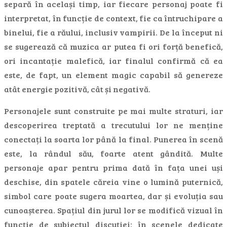
separă în același timp, iar fiecare personaj poate fi
interpretat, în funcție de context, fie ca întruchipare a
binelui, fie a răului, inclusiv vampirii. De la început ni
se sugerează că muzica ar putea fi ori forță benefică,
ori incantație malefică, iar finalul confirmă că ea
este, de fapt, un element magic capabil să genereze
atât energie pozitivă, cât și negativă.
Personajele sunt construite pe mai multe straturi, iar
descoperirea treptată a trecutului lor ne menține
conectați la soarta lor până la final. Punerea în scenă
este, la rândul său, foarte atent gândită. Multe
personaje apar pentru prima dată în fața unei uși
deschise, din spatele căreia vine o lumină puternică,
simbol care poate sugera moartea, dar și evoluția sau
cunoașterea. Spațiul din jurul lor se modifică vizual în
funcție de subiectul discuției: în scenele dedicate