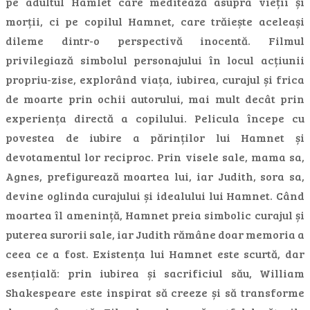
pe adultul Hamlet care meditează asupra vieții și
morții, ci pe copilul Hamnet, care trăiește aceleași
dileme dintr-o perspectivă inocentă. Filmul
privilegiază simbolul personajului în locul acțiunii
propriu-zise, explorând viața, iubirea, curajul și frica
de moarte prin ochii autorului, mai mult decât prin
experiența directă a copilului. Pelicula începe cu
povestea de iubire a părinților lui Hamnet și
devotamentul lor reciproc. Prin visele sale, mama sa,
Agnes, prefigurează moartea lui, iar Judith, sora sa,
devine oglinda curajului și idealului lui Hamnet. Când
moartea îl amenință, Hamnet preia simbolic curajul și
puterea surorii sale, iar Judith rămâne doar memoria a
ceea ce a fost. Existența lui Hamnet este scurtă, dar
esențială: prin iubirea și sacrificiul său, William
Shakespeare este inspirat să creeze și să transforme