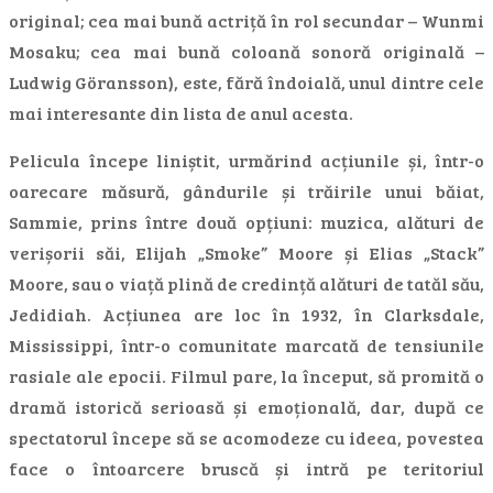
original; cea mai bună actriță în rol secundar – Wunmi
Mosaku; cea mai bună coloană sonoră originală –
Ludwig Göransson), este, fără îndoială, unul dintre cele
mai interesante din lista de anul acesta.
Pelicula începe liniștit, urmărind acțiunile și, într-o
oarecare măsură, gândurile și trăirile unui băiat,
Sammie, prins între două opțiuni: muzica, alături de
verișorii săi, Elijah „Smoke” Moore și Elias „Stack”
Moore, sau o viață plină de credință alături de tatăl său,
Jedidiah. Acțiunea are loc în 1932, în Clarksdale,
Mississippi, într-o comunitate marcată de tensiunile
rasiale ale epocii. Filmul pare, la început, să promită o
dramă istorică serioasă și emoțională, dar, după ce
spectatorul începe să se acomodeze cu ideea, povestea
face o întoarcere bruscă și intră pe teritoriul