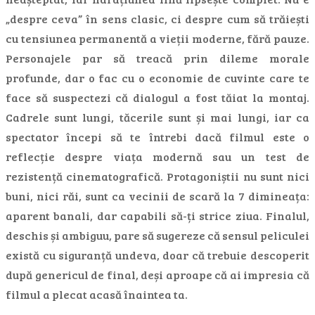
„despre ceva” în sens clasic, ci despre cum să trăiești
cu tensiunea permanentă a vieții moderne, fără pauze.
Personajele par să treacă prin dileme morale
profunde, dar o fac cu o economie de cuvinte care te
face să suspectezi că dialogul a fost tăiat la montaj.
Cadrele sunt lungi, tăcerile sunt și mai lungi, iar ca
spectator începi să te întrebi dacă filmul este o
reflecție despre viața modernă sau un test de
rezistență cinematografică. Protagoniștii nu sunt nici
buni, nici răi, sunt ca vecinii de scară la 7 dimineața:
aparent banali, dar capabili să-ți strice ziua. Finalul,
deschis și ambiguu, pare să sugereze că sensul peliculei
există cu siguranță undeva, doar că trebuie descoperit
după genericul de final, deși aproape că ai impresia că
filmul a plecat acasă înaintea ta.