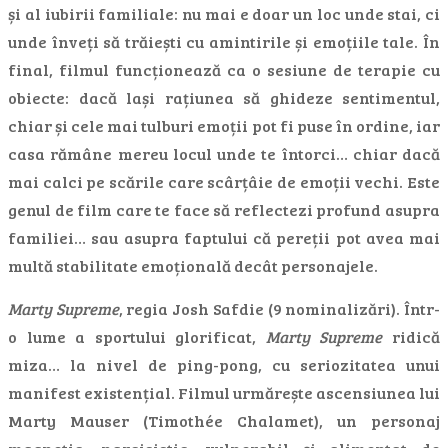
și al iubirii familiale: nu mai e doar un loc unde stai, ci
unde înveți să trăiești cu amintirile și emoțiile tale. În
final, filmul funcționează ca o sesiune de terapie cu
obiecte: dacă lași rațiunea să ghideze sentimentul,
chiar și cele mai tulburi emoții pot fi puse în ordine, iar
casa rămâne mereu locul unde te întorci… chiar dacă
mai calci pe scările care scârțâie de emoții vechi. Este
genul de film care te face să reflectezi profund asupra
familiei… sau asupra faptului că pereții pot avea mai
multă stabilitate emoțională decât personajele.
Marty Supreme
, regia Josh Safdie (9 nominalizări). Într-
o lume a sportului glorificat,
Marty Supreme
ridică
miza… la nivel de ping-pong, cu seriozitatea unui
manifest existențial. Filmul urmărește ascensiunea lui
Marty Mauser (Timothée Chalamet), un personaj