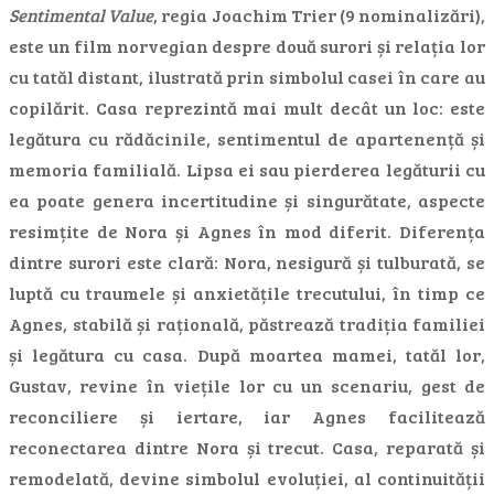
Sentimental Value
, regia Joachim Trier (9 nominalizări),
este un film norvegian despre două surori și relația lor
cu tatăl distant, ilustrată prin simbolul casei în care au
copilărit. Casa reprezintă mai mult decât un loc: este
legătura cu rădăcinile, sentimentul de apartenență și
memoria familială. Lipsa ei sau pierderea legăturii cu
ea poate genera incertitudine și singurătate, aspecte
resimțite de Nora și Agnes în mod diferit. Diferența
dintre surori este clară: Nora, nesigură și tulburată, se
luptă cu traumele și anxietățile trecutului, în timp ce
Agnes, stabilă și rațională, păstrează tradiția familiei
și legătura cu casa. După moartea mamei, tatăl lor,
Gustav, revine în viețile lor cu un scenariu, gest de
reconciliere și iertare, iar Agnes facilitează
reconectarea dintre Nora și trecut. Casa, reparată și
remodelată, devine simbolul evoluției, al continuității