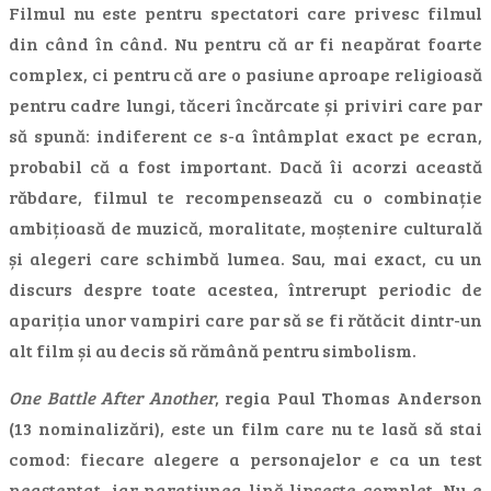
Filmul nu este pentru spectatori care privesc filmul
din când în când. Nu pentru că ar fi neapărat foarte
complex, ci pentru că are o pasiune aproape religioasă
pentru cadre lungi, tăceri încărcate și priviri care par
să spună: indiferent ce s-a întâmplat exact pe ecran,
probabil că a fost important. Dacă îi acorzi această
răbdare, filmul te recompensează cu o combinație
ambițioasă de muzică, moralitate, moștenire culturală
și alegeri care schimbă lumea. Sau, mai exact, cu un
discurs despre toate acestea, întrerupt periodic de
apariția unor vampiri care par să se fi rătăcit dintr-un
alt film și au decis să rămână pentru simbolism.
One Battle After Another
, regia Paul Thomas Anderson
(13 nominalizări), este un film care nu te lasă să stai
comod: fiecare alegere a personajelor e ca un test
neașteptat, iar narațiunea lină lipsește complet. Nu e