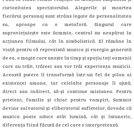
curiozitatea spectatorului. Alegerile și moartea
fiecărui personaj sunt strâns legate de personalitatea
sa, aproape ca o metaforă. Singurul care
supraviețuiește este Sammie, central nu neapărat în
acțiunea filmului, cât în simbolistică. El rămâne în
viață pentru că reprezintă muzica și energia generată
de ea, o magie care unește în timp și spațiu toți oamenii
care au trăit, trăiesc sau vor trăi experiența muzicii.
Această putere îl transformă într-un fel de pilon al
existenței umane, iar celelalte personaje îl ajută,
direct sau indirect, să-și continue misiunea. Pentru
prieteni, familie și chiar pentru vampiri, Sammie
devine salvatorul și eliberatorul sufletelor, dovada că
muzica poate aduce atât lumină, cât și întuneric,
diferența fiind făcută de cel care o interpretează.