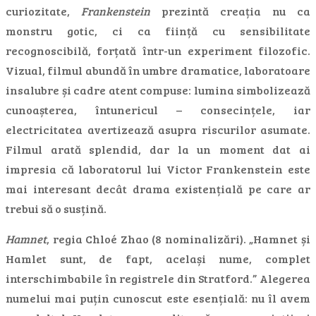
curiozitate,
Frankenstein
prezintă creația nu ca
monstru gotic, ci ca ființă cu sensibilitate
recognoscibilă, forțată într-un experiment filozofic.
Vizual, filmul abundă în umbre dramatice, laboratoare
insalubre și cadre atent compuse: lumina simbolizează
cunoașterea, întunericul – consecințele, iar
electricitatea avertizează asupra riscurilor asumate.
Filmul arată splendid, dar la un moment dat ai
impresia că laboratorul lui Victor Frankenstein este
mai interesant decât drama existențială pe care ar
trebui să o susțină.
Hamnet
, regia Chloé Zhao (8 nominalizări). „Hamnet și
Hamlet sunt, de fapt, același nume, complet
interschimbabile în registrele din Stratford.” Alegerea
numelui mai puțin cunoscut este esențială: nu îl avem