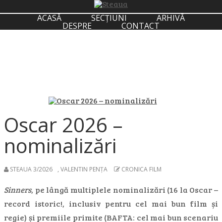
ACASĂ
SECȚIUNI
ARHIVĂ
DESPRE
CONTACT
Oscar 2026 –
nominalizări
STEAUA 3/2026
,
VALENTIN PENȚA
CRONICA FILM
Sinners
, pe lângă multiplele nominalizări (16 la Oscar –
record istoric!, inclusiv pentru cel mai bun film și
regie) și premiile primite (BAFTA: cel mai bun scenariu