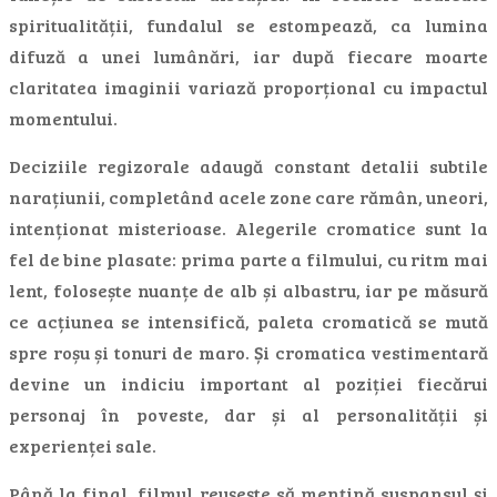
spiritualității, fundalul se estompează, ca lumina
difuză a unei lumânări, iar după fiecare moarte
claritatea imaginii variază proporțional cu impactul
momentului.
Deciziile regizorale adaugă constant detalii subtile
narațiunii, completând acele zone care rămân, uneori,
intenționat misterioase. Alegerile cromatice sunt la
fel de bine plasate: prima parte a filmului, cu ritm mai
lent, folosește nuanțe de alb și albastru, iar pe măsură
ce acțiunea se intensifică, paleta cromatică se mută
spre roșu și tonuri de maro. Și cromatica vestimentară
devine un indiciu important al poziției fiecărui
personaj în poveste, dar și al personalității și
experienței sale.
Până la final, filmul reușește să mențină suspansul și