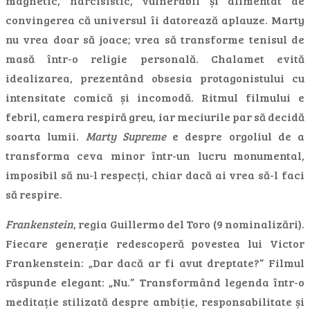
magnetic, narcisistic, vulnerabil și alimentat de
convingerea că universul îi datorează aplauze. Marty
nu vrea doar să joace; vrea să transforme tenisul de
masă într-o religie personală. Chalamet evită
idealizarea, prezentând obsesia protagonistului cu
intensitate comică și incomodă. Ritmul filmului e
febril, camera respiră greu, iar meciurile par să decidă
soarta lumii.
Marty Supreme
e despre orgoliul de a
transforma ceva minor într-un lucru monumental,
imposibil să nu-l respecți, chiar dacă ai vrea să-l faci
să respire.
Frankenstein
, regia Guillermo del Toro (9 nominalizări).
Fiecare generație redescoperă povestea lui Victor
Frankenstein: „Dar dacă ar fi avut dreptate?” Filmul
răspunde elegant: „Nu.” Transformând legenda într-o
meditație stilizată despre ambiție, responsabilitate și