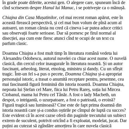
în grade poate diferite, acestui gen. O alegere care, spuneam încă de
cînd scrisesem despre
Hanul lui Manuc
, i se potrivește ca o mănușă.
Chiajna din Casa Mușatinilor
, cel mai recent roman apărut, este în
această firească perspectivă, și cel mai bun volum de pînă acum al
autoarei, un roman căruia nu cred că cineva i-ar putea aduce critici
sau observații foarte serioase. Dar să pornesc pe firul normal al
disecției, așa cum este firesc atunci cînd te ocupi de un text cu
parfum clasic.
Doamna Chiajna a fost mult timp în literatura română vedeta lui
Alexandru Odobescu, autorul nuvelei cu chiar acest nume. O nuvelă
clasică, din cercul celor inaugurale în literatura noastră. Și un autor
fascinant, arheolog, literat, etnolog, ministru și dandy. Cu un sfîrșit
tragic. Într-un fel s-a pus o pecete,
Doamna Chiajna
și-a apropriat
personajul istoric, a trasat o anumită receptare pentru, pesemne, cea
mai fascinantă figură feminină din istoria noastră. Doamna Chiajna,
nepoata lui Ștefan cel Mare, fiica lui Petru Rareș, soția lui Mircea
Ciobanul, mama lui Petru cel Tânăr. A fost o lady Macbeth, un
despot, o intrigantă, o uzurpatoare, a fost o patrioată, o eroină?
Figură tragică sau luminoasă? Cine este de fapt prima doamnă din
istoria noastră care și-a condus oștirile pe cîmpul de luptă cu succes?
Este evident că în acest cazse oferă din paginile trecutului un subiect
extrem de suculent, potrivit oricînd a fi exploatat, modelat, jucat. Dar
puțini au cutezat să zgîndăre amorțirea în care nuvela clasică