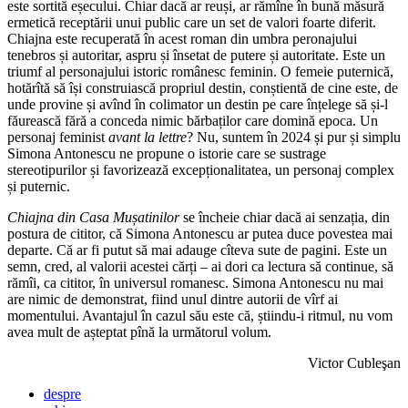
este sortită eșecului. Chiar dacă ar reuși, ar rămîne în bună măsură
ermetică receptării unui public care un set de valori foarte diferit.
Chiajna este recuperată în acest roman din umbra peronajului
tenebros și autoritar, aspru și însetat de putere și autoritate. Este un
triumf al personajului istoric românesc feminin. O femeie puternică,
hotărîtă să își construiască propriul destin, conștientă de cine este, de
unde provine și avînd în colimator un destin pe care înțelege să și-l
făurească fără a conceda nimic bărbaților care domină epoca. Un
personaj feminist
avant la lettre
? Nu, suntem în 2024 și pur și simplu
Simona Antonescu ne propune o istorie care se sustrage
stereotipurilor și favorizează excepționalitatea, un personaj complex
și puternic.
Chiajna din Casa Mușatinilor
se încheie chiar dacă ai senzația, din
postura de cititor, că Simona Antonescu ar putea duce povestea mai
departe. Că ar fi putut să mai adauge cîteva sute de pagini. Este un
semn, cred, al valorii acestei cărți – ai dori ca lectura să continue, să
rămîi, ca cititor, în universul romanesc. Simona Antonescu nu mai
are nimic de demonstrat, fiind unul dintre autorii de vîrf ai
momentului. Avantajul în cazul său este că, știindu-i ritmul, nu vom
avea mult de așteptat pînă la următorul volum.
Victor Cubleşan
despre