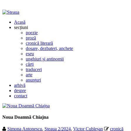
Acasă
secțiuni
poezie
proză
cronică literară
dosare, dezbateri, anchete
eseu
unghiuri și antinomii
cărți
traduceri
arte
anunțuri
arhivă
despre
contact
Noua Doamnă Chiajna
Simona Antonescu
,
Steaua 2/2024
,
Victor Cubleșan
cronică