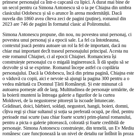
prinsese personajul ca într-o capcană cu lipici. A durat mai bine de
un secol pentru ca Simona Antonescu să o ia pe Chiajna din umbra
clasicului Odobescu și să o arunce în arena modernității. Dacă
nuvela din 1860 avea cîteva zeci de pagini (puține), romanul din
2023 are 746 de pagini în formatul clasic al Poliromului.
Simona Antonescu propune, din nou, nu povestea unui personaj, ci
povestea unui personaj și a epocii sale. La fel ca întotdeauna,
contextul joacă pentru autoare un rol la fel de important, dacă nu
chiar mai important decît traseul personajului principal. Acesta nu
este romanul Chiajnei, ci al epocii Chiajnei. Romanciera își
construiește personajul cu o migală inginerească. Îi dă spațiu să se
dezvolte și să se exprime. Romanul începe astfel cu copilăria
personajului. Dacă la Odobescu, încă din prima pagină, Chiajna este
o văduvă cu copii, aici e nevoie să ajungi la pagina 300 pentru a o
vedea măritată cu Domnul Țării Românești. Și este minunat că
autoarea pornește atît de larg. Multitudinea de personaje urmărite, de
la boierii munteni la întreaga galerie a figurilor de la curtea
Moldovei, de la negustorese pitorești la iscoade întunecate.
Grădinari, doici, bărbieri, soldați, negustori, hangii, boieri, domni,
cîțiva regi și chiar sultanul și soția sa preferată ocupă, pe rînd, pentru
perioade mai scurte (sau chiar foarte scurte) prim-planul romanului,
pentru a picta o galerie pitorească, colorată și foarte credibilă de
personaje. Simona Antonescu construiește, din temelii, un Ev Mediu
românesc care funcționează la un nivel de detaliu rar întîlnit în proza