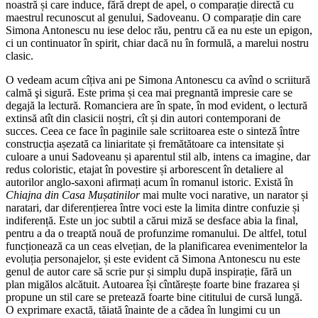
noastră și care induce, fără drept de apel, o comparație directă cu
maestrul recunoscut al genului, Sadoveanu. O comparație din care
Simona Antonescu nu iese deloc rău, pentru că ea nu este un epigon,
ci un continuator în spirit, chiar dacă nu în formulă, a marelui nostru
clasic.
O vedeam acum cîțiva ani pe Simona Antonescu ca avînd o scriitură
calmă şi sigură. Este prima și cea mai pregnantă impresie care se
degajă la lectură. Romanciera are în spate, în mod evident, o lectură
extinsă atît din clasicii noștri, cît și din autori contemporani de
succes. Ceea ce face în paginile sale scriitoarea este o sinteză între
construcția așezată ca liniaritate și fremătătoare ca intensitate și
culoare a unui Sadoveanu și aparentul stil alb, intens ca imagine, dar
redus coloristic, etajat în povestire și arborescent în detaliere al
autorilor anglo-saxoni afirmați acum în romanul istoric. Există în
Chiajna din Casa Mușatinilor
mai multe voci narative, un narator și
naratari, dar diferențierea între voci este la limita dintre confuzie și
indiferență. Este un joc subtil a cărui miză se desface abia la final,
pentru a da o treaptă nouă de profunzime romanului. De altfel, totul
funcționează ca un ceas elvețian, de la planificarea evenimentelor la
evoluția personajelor, și este evident că Simona Antonescu nu este
genul de autor care să scrie pur și simplu după inspirație, fără un
plan migălos alcătuit. Autoarea își cîntărește foarte bine frazarea și
propune un stil care se pretează foarte bine cititului de cursă lungă.
O exprimare exactă, tăiată înainte de a cădea în lungimi cu un