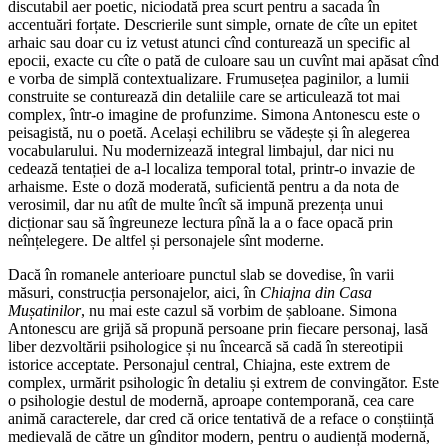
discutabil aer poetic, niciodată prea scurt pentru a sacada în
accentuări forțate. Descrierile sunt simple, ornate de cîte un epitet
arhaic sau doar cu iz vetust atunci cînd conturează un specific al
epocii, exacte cu cîte o pată de culoare sau un cuvînt mai apăsat cînd
e vorba de simplă contextualizare. Frumusețea paginilor, a lumii
construite se conturează din detaliile care se articulează tot mai
complex, într-o imagine de profunzime. Simona Antonescu este o
peisagistă, nu o poetă. Același echilibru se vădește și în alegerea
vocabularului. Nu modernizează integral limbajul, dar nici nu
cedează tentației de a-l localiza temporal total, printr-o invazie de
arhaisme. Este o doză moderată, suficientă pentru a da nota de
verosimil, dar nu atît de multe încît să impună prezența unui
dicționar sau să îngreuneze lectura pînă la a o face opacă prin
neînțelegere. De altfel și personajele sînt moderne.
Dacă în romanele anterioare punctul slab se dovedise, în varii
măsuri, construcția personajelor, aici, în
Chiajna din Casa
Mușatinilor
, nu mai este cazul să vorbim de șabloane. Simona
Antonescu are grijă să propună persoane prin fiecare personaj, lasă
liber dezvoltării psihologice și nu încearcă să cadă în stereotipii
istorice acceptate. Personajul central, Chiajna, este extrem de
complex, urmărit psihologic în detaliu și extrem de convingător. Este
o psihologie destul de modernă, aproape contemporană, cea care
animă caracterele, dar cred că orice tentativă de a reface o conștiință
medievală de către un gînditor modern, pentru o audiență modernă,