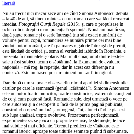
literară
Nu au trecut nici măcar zece ani de cînd Simona Antonescu debuta
– la 40 de ani, să ținem minte – cu un roman care s-a făcut remarcat
imediat,
Fotograful Curții Regale
(2015), și care o propulsase în
ochii criticii drept o mare potențială speranță. Nouă ani mai tîrziu,
după șapte romane și o serie întreagă (nu știu exact numărul) de
volume pentru copii, romanciera se numără printre cei mai bine
vînduți autori români, are în palmares o galerie întreagă de premii,
este lăudată de critică și, semn al veritabilei izbînde în România, e
prezentă în manualele școlare. Mai mult chiar, unul dintre textele
sale a fost subiect, acum o săptămînă, la Examenul de evaluare
națională – mă rog, la repetiție, dar în acest caz diferența nu
contează. Este un traseu pe care nimeni nu l-ar fi imaginat.
Dar, după cum se poate observa din ritmul apariției și dimensiunile
cărților pe care le semnează (genul „cărămidă”), Simona Antonescu
este un autor foarte muncitor, foarte conștiincios, extrem de conștient
de ce și cum poate să facă. Romanele sale, deși urmează o voce pe
care autoarea și-a descoperit-o încă de la prima pagină publicată,
construind o operă unitară și omogenă, sînt, atunci cînd le plasezi
sub lupa analizei, trepte evolutive. Prozatoarea perfecționează,
experimentează, se joacă cu propriile resurse, le șlefuiește, le face
mai subtile și mai eficiente. Terenul predilect de vînătoare este
romanul istoric, aproape toate titlurile semnate putînd fi subsumate,