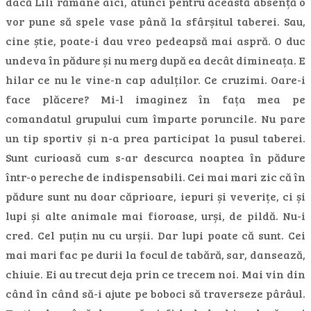
dacă Lili rămâne aici, atunci pentru această absență o
vor pune să spele vase până la sfârșitul taberei. Sau,
cine știe, poate-i dau vreo pedeapsă mai aspră. O duc
undeva în pădure și nu merg după ea decât dimineața. E
hilar ce nu le vine-n cap adulților. Ce cruzimi. Oare-i
face plăcere? Mi-l imaginez în fața mea pe
comandatul grupului cum împarte poruncile. Nu pare
un tip sportiv și n-a prea participat la pusul taberei.
Sunt curioasă cum s-ar descurca noaptea în pădure
într-o pereche de indispensabili. Cei mai mari zic că în
pădure sunt nu doar căprioare, iepuri și veverițe, ci și
lupi și alte animale mai fioroase, urși, de pildă. Nu-i
cred. Cel puțin nu cu urșii. Dar lupi poate că sunt. Cei
mai mari fac pe durii la focul de tabără, sar, dansează,
chiuie. Ei au trecut deja prin ce trecem noi. Mai vin din
când în când să-i ajute pe boboci să traverseze pârâul.