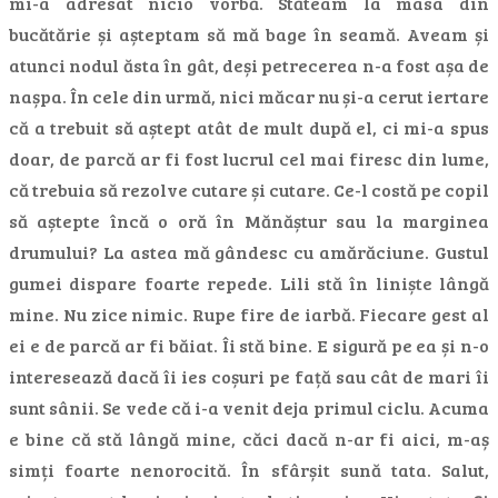
mi-a adresat nicio vorbă. Stăteam la masa din
bucătărie și așteptam să mă bage în seamă. Aveam și
atunci nodul ăsta în gât, deși petrecerea n-a fost așa de
nașpa. În cele din urmă, nici măcar nu și-a cerut iertare
că a trebuit să aștept atât de mult după el, ci mi-a spus
doar, de parcă ar fi fost lucrul cel mai firesc din lume,
că trebuia să rezolve cutare și cutare. Ce-l costă pe copil
să aștepte încă o oră în Mănăștur sau la marginea
drumului? La astea mă gândesc cu amărăciune. Gustul
gumei dispare foarte repede. Lili stă în liniște lângă
mine. Nu zice nimic. Rupe fire de iarbă. Fiecare gest al
ei e de parcă ar fi băiat. Îi stă bine. E sigură pe ea și n-o
interesează dacă îi ies coșuri pe față sau cât de mari îi
sunt sânii. Se vede că i-a venit deja primul ciclu. Acuma
e bine că stă lângă mine, căci dacă n-ar fi aici, m-aș
simți foarte nenorocită. În sfârșit sună tata. Salut,