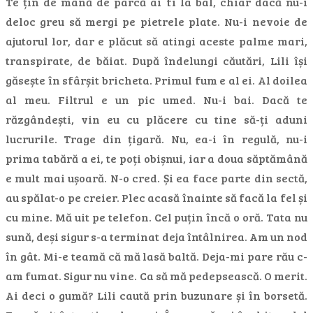
Te țin de mână de parcă ai fi la bal, chiar dacă nu-i
deloc greu să mergi pe pietrele plate. Nu-i nevoie de
ajutorul lor, dar e plăcut să atingi aceste palme mari,
transpirate, de băiat. După îndelungi căutări, Lili își
găsește în sfârșit bricheta. Primul fum e al ei. Al doilea
al meu. Filtrul e un pic umed. Nu-i bai. Dacă te
răzgândești, vin eu cu plăcere cu tine să-ți aduni
lucrurile. Trage din țigară. Nu, ea-i în regulă, nu-i
prima tabără a ei, te poți obișnui, iar a doua săptămână
e mult mai ușoară. N-o cred. Și ea face parte din sectă,
au spălat-o pe creier. Plec acasă înainte să facă la fel și
cu mine. Mă uit pe telefon. Cel puțin încă o oră. Tata nu
sună, deși sigur s-a terminat deja întâlnirea. Am un nod
în gât. Mi-e teamă că mă lasă baltă. Deja-mi pare rău c-
am fumat. Sigur nu vine. Ca să mă pedepsească. O merit.
Ai deci o gumă? Lili caută prin buzunare și în borsetă.