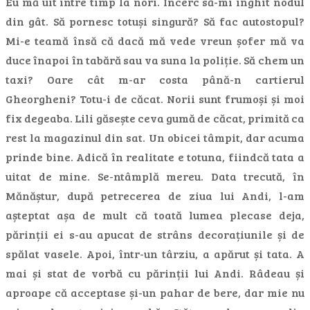
Eu mă uit între timp la nori. Încerc să-mi înghit nodul
din gât. Să pornesc totuși singură? Să fac autostopul?
Mi-e teamă însă că dacă mă vede vreun șofer mă va
duce înapoi în tabără sau va suna la poliție. Să chem un
taxi? Oare cât m-ar costa până-n cartierul
Gheorgheni? Totu-i de căcat. Norii sunt frumoși și moi
fix degeaba. Lili găsește ceva gumă de căcat, primită ca
rest la magazinul din sat. Un obicei tâmpit, dar acuma
prinde bine. Adică în realitate e totuna, fiindcă tata a
uitat de mine. Se-ntâmplă mereu. Data trecută, în
Mănăștur, după petrecerea de ziua lui Andi, l-am
așteptat așa de mult că toată lumea plecase deja,
părinții ei s-au apucat de strâns decorațiunile și de
spălat vasele. Apoi, într-un târziu, a apărut și tata. A
mai și stat de vorbă cu părinții lui Andi. Râdeau și
aproape că acceptase și-un pahar de bere, dar mie nu