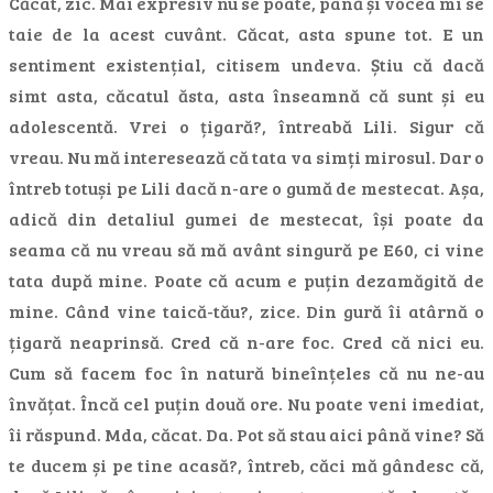
Căcat, zic. Mai expresiv nu se poate, până și vocea mi se
taie de la acest cuvânt. Căcat, asta spune tot. E un
sentiment existențial, citisem undeva. Știu că dacă
simt asta, căcatul ăsta, asta înseamnă că sunt și eu
adolescentă. Vrei o țigară?, întreabă Lili. Sigur că
vreau. Nu mă interesează că tata va simți mirosul. Dar o
întreb totuși pe Lili dacă n-are o gumă de mestecat. Așa,
adică din detaliul gumei de mestecat, își poate da
seama că nu vreau să mă avânt singură pe E60, ci vine
tata după mine. Poate că acum e puțin dezamăgită de
mine. Când vine taică-tău?, zice. Din gură îi atârnă o
țigară neaprinsă. Cred că n-are foc. Cred că nici eu.
Cum să facem foc în natură bineînțeles că nu ne-au
învățat. Încă cel puțin două ore. Nu poate veni imediat,
îi răspund. Mda, căcat. Da. Pot să stau aici până vine? Să
te ducem și pe tine acasă?, întreb, căci mă gândesc că,