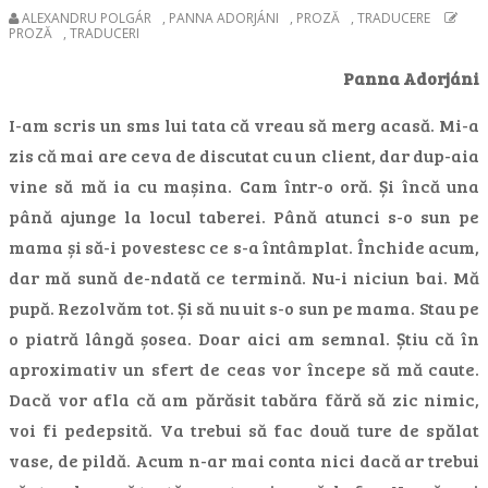
ALEXANDRU POLGÁR
,
PANNA ADORJÁNI
,
PROZĂ
,
TRADUCERE
PROZĂ
,
TRADUCERI
Panna Adorjáni
I-am scris un sms lui tata că vreau să merg acasă. Mi-a
zis că mai are ceva de discutat cu un client, dar dup-aia
vine să mă ia cu mașina. Cam într-o oră. Și încă una
până ajunge la locul taberei. Până atunci s-o sun pe
mama și să-i povestesc ce s-a întâmplat. Închide acum,
dar mă sună de-ndată ce termină. Nu-i niciun bai. Mă
pupă. Rezolvăm tot. Și să nu uit s-o sun pe mama. Stau pe
o piatră lângă șosea. Doar aici am semnal. Știu că în
aproximativ un sfert de ceas vor începe să mă caute.
Dacă vor afla că am părăsit tabăra fără să zic nimic,
voi fi pedepsită. Va trebui să fac două ture de spălat
vase, de pildă. Acum n-ar mai conta nici dacă ar trebui