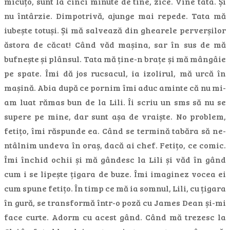
micuțo, sunt la cinci minute de tine, zice. Vine tata. Și
nu întârzie. Dimpotrivă, ajunge mai repede. Tata mă
iubește totuși. Și mă salvează din ghearele perverșilor
ăstora de căcat! Când văd mașina, sar în sus de mă
bufnește și plânsul. Tata mă ține-n brațe și mă mângâie
pe spate. Îmi dă jos rucsacul, ia izolirul, mă urcă în
mașină. Abia după ce pornim îmi aduc aminte că nu mi-
am luat rămas bun de la Lili. Îi scriu un sms să nu se
supere pe mine, dar sunt așa de vraiște. No problem,
fetițo, îmi răspunde ea. Când se termină tabăra să ne-
ntâlnim undeva în oraș, dacă ai chef. Fetițo, ce comic.
Îmi închid ochii și mă gândesc la Lili și văd în gând
cum i se lipește țigara de buze. Îmi imaginez vocea ei
cum spune fetițo. În timp ce mă ia somnul, Lili, cu țigara
în gură, se transformă într-o poză cu James Dean și-mi
face curte. Adorm cu acest gând. Când mă trezesc la