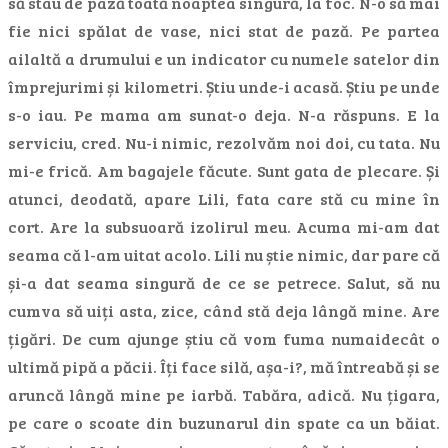
să stau de pază toată noaptea singură, la foc. N-o să mai
fie nici spălat de vase, nici stat de pază. Pe partea
ailaltă a drumului e un indicator cu numele satelor din
împrejurimi și kilometri. Știu unde-i acasă. Știu pe unde
s-o iau. Pe mama am sunat-o deja. N-a răspuns. E la
serviciu, cred. Nu-i nimic, rezolvăm noi doi, cu tata. Nu
mi-e frică. Am bagajele făcute. Sunt gata de plecare. Și
atunci, deodată, apare Lili, fata care stă cu mine în
cort. Are la subsuoară izolirul meu. Acuma mi-am dat
seama că l-am uitat acolo. Lili nu știe nimic, dar pare că
și-a dat seama singură de ce se petrece. Salut, să nu
cumva să uiți asta, zice, când stă deja lângă mine. Are
țigări. De cum ajunge știu că vom fuma numaidecât o
ultimă pipă a păcii. Îți face silă, așa-i?, mă întreabă și se
aruncă lângă mine pe iarbă. Tabăra, adică. Nu țigara,
pe care o scoate din buzunarul din spate ca un băiat.