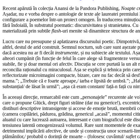
Recent apărută în colecția Anansi de la Pandora Publishing,
Noapte cr
Așadar, nu e vorba despre o antologie de texte ale laureatei premiului
configurare a poemelor într-un proiect omogen. În traducerea minuțioa
fără îndoială, în substratul poematic: discursivitatea și stranietatea. C
materializată prin subtile
flash
-uri menite să dinamiteze structura de a
Lucru care nu presupune și aplatizarea discursului poetic. Dimpotrivă, 
altfel, destul de arid construit. Semnul nocturn, sub care sunt așezate p
dacă acestea nu ar fi decât
instrumente
, și nu subiecte ale textului. A
alteori cumpănit (în funcție de felul în care alege să fragmenteze versuri
stabile, fie și doar mental ori afectiv. Discuția se cere purtată la un alt
reconcilia raționalul cu miraculosul. Așa se explică și tehnica prin care
reflectorizate microimagini compacte, bizare, care nu fac decât să desfi
mama.”; „Trebuie că e foarte aproape,/ iarba e lipsită de umbră.”; „Ha
substanțial/ de lăsat în urmă”; „așa că eram constant/ față-n față cu nimi
În aceeași direcție, remarcabil este cum „personajele” recurente ale vo
care o propune Glück, drept figuri străine (dar nu generice!), excentri
distihuri descriptive intransigente și accese de emoție brută, membrii cer
(camera copilăriei, pădurea, grădina, genericul „acasă”, momentul citirii
aluatul cu care lucrează autoarea, interesant e cum biograficul este diso
tensiunea latentă omogenizează volumul. Rare sunt momentele de exacerb
detrimentul implicării afective, de unde și construcția unor scenarii-l
plămânilor,/ probabil o dorință de moarte – (folosesc cuvântul/
suflet
c