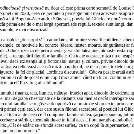
edincioasă și virtuoasă
nu doar că este prima carte semnată de Louise G
 Nobel din 2020, ceea ce permite o percepție mult mai adecvată asupra te
să a lui Bogdan-Alexandru Stănescu, poezia lui Glück are două coordonat
u cât prima este de o mai largă apertură (de regulă, textele sunt lungi, d
nsamblu, e mai obscurizată.
capsulele „de surpriză”, camuflate abil printre scenarii cotidiene schema
oemele, cu motivele lui conexe (tăcere, mister, moarte, singurătate) ar fi
șadar, Glück uzează de permanența și valabilitatea unei atmosfere/stări spi
le), a recuperării figurilor familiale. Cu toate acestea, miza nu e neapărat
 nivel: dacă existențialul și ficționalul, natura și cultura, privite dincolo 
 autoarea reliefează această miză: paradoxal, pe de o parte, textele curg l
gureze, la fel de glacial, „ordinea discursului”. Câteva pasaje arată ast
bar nu ai cât de șocat e/ un copil mic/ atunci când un lucru continuu se
cul, acel/ fiu vitreg al sublimului”.
lumului (mama, tata, bunica, mătușa, fratele) apar, dincolo de cadența ap
ce, mai degrabă chestionate de la distanță sau mediat decât interogate s
cului familial se regăsesc deopotrivă ca pre-texte și pretexte, prin care s
 primei cărți etc.), dar care susțin filonul sacerdotal al poeticii lui Glü
ciat tocmai de ceea ce îl compune: familiaritatea, șarjarea sinelui, intim
are a stărilor, menținându-se în felul acesta fibra narativ-parabolică a 
imită: „Cât de adânc se-afundă acest suflet,/ ca un copil în supermarket,
a pe un compromis).”