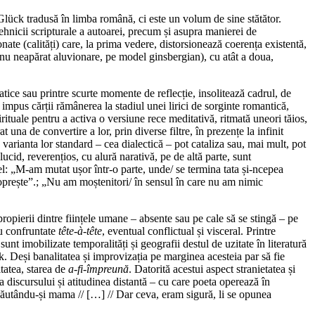
lück tradusă în limba română, ci este un volum de sine stătător.
hnicii scripturale a autoarei, precum și asupra manierei de
e (calități) care, la prima vedere, distorsionează coerența existentă,
ar nu neapărat aluvionare, pe model ginsbergian), cu atât a doua,
tice sau printre scurte momente de reflecție, insolitează cadrul, de
 impus cărții rămânerea la stadiul unei lirici de sorginte romantică,
rituale pentru a activa o versiune rece meditativă, ritmată uneori tăios,
 una de convertire a lor, prin diverse filtre, în prezențe la infinit
de varianta lor standard – cea dialectică – pot cataliza sau, mai mult, pot
ucid, reverențios, cu alură narativă, pe de altă parte, sunt
fel: „M-am mutat ușor într-o parte, unde/ se termina tata și-ncepea
 oprește”.; „Nu am moștenitori/ în sensul în care nu am nimic
ropierii dintre ființele umane – absente sau pe cale să se stingă – pe
au confruntate
tête-à-tête
, eventual conflictual și visceral. Printre
unt imobilizate temporalități și geografii destul de uzitate în literatură
ck. Deși banalitatea și improvizația pe marginea acesteia par să fie
itatea, starea de
a-fi-împreună
. Datorită acestui aspect stranietatea și
discursului și atitudinea distantă – cu care poeta operează în
/ căutându-și mama // […] // Dar ceva, eram sigură, li se opunea