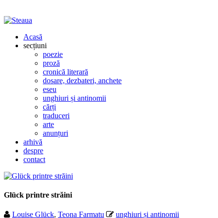
Acasă
secțiuni
poezie
proză
cronică literară
dosare, dezbateri, anchete
eseu
unghiuri și antinomii
cărți
traduceri
arte
anunțuri
arhivă
despre
contact
Glück printre străini
Louise Glück
,
Teona Farmatu
unghiuri și antinomii