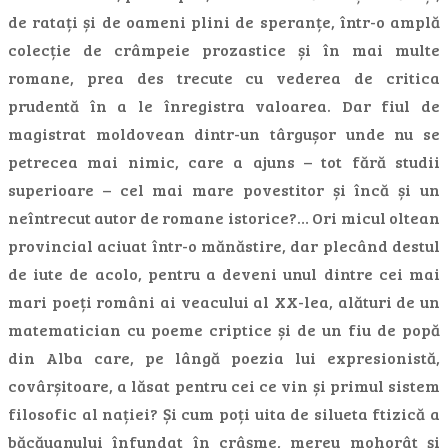
de ratați și de oameni plini de speranțe, într-o amplă
colecție de crâmpeie prozastice și în mai multe
romane, prea des trecute cu vederea de critica
prudentă în a le înregistra valoarea. Dar fiul de
magistrat moldovean dintr-un târgușor unde nu se
petrecea mai nimic, care a ajuns – tot fără studii
superioare – cel mai mare povestitor și încă și un
neîntrecut autor de romane istorice?… Ori micul oltean
provincial aciuat într-o mănăstire, dar plecând destul
de iute de acolo, pentru a deveni unul dintre cei mai
mari poeți români ai veacului al XX-lea, alături de un
matematician cu poeme criptice și de un fiu de popă
din Alba care, pe lângă poezia lui expresionistă,
covârșitoare, a lăsat pentru cei ce vin și primul sistem
filosofic al nației? Și cum poți uita de silueta ftizică a
băcăuanului înfundat în crâșme, mereu mohorât și