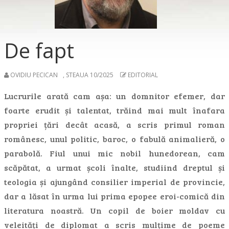
De fapt
OVIDIU PECICAN
,
STEAUA 10/2025
EDITORIAL
Lucrurile arată cam așa: un domnitor efemer, dar
foarte erudit și talentat, trăind mai mult înafara
propriei țări decât acasă, a scris primul roman
românesc, unul politic, baroc, o fabulă animalieră, o
parabolă. Fiul unui mic nobil hunedorean, cam
scăpătat, a urmat școli înalte, studiind dreptul și
teologia și ajungând consilier imperial de provincie,
dar a lăsat în urma lui prima epopee eroi-comică din
literatura noastră. Un copil de boier moldav cu
veleități de diplomat a scris mulțime de poeme