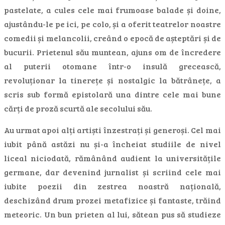
pastelate, a cules cele mai frumoase balade și doine,
ajustându-le pe ici, pe colo, și a oferit teatrelor noastre
comedii și melancolii, creând o epocă de așteptări și de
bucurii. Prietenul său muntean, ajuns om de încredere
al puterii otomane într-o insulă grecească,
revoluționar la tinerețe și nostalgic la bătrânețe, a
scris sub formă epistolară una dintre cele mai bune
cărți de proză scurtă ale secolului său.
Au urmat apoi alți artiști înzestrați și generoși. Cel mai
iubit până astăzi nu și-a încheiat studiile de nivel
liceal niciodată, rămânând audient la universitățile
germane, dar devenind jurnalist și scriind cele mai
iubite poezii din zestrea noastră națională,
deschizând drum prozei metafizice și fantaste, trăind
meteoric. Un bun prieten al lui, sătean pus să studieze