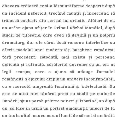
chezaro-crăiască ce și-a lăsat uniforma deoparte după
un incident nefericit, trecând munții și încercând să
trăiască exclusiv din scrisul lui artistic. Alături de el,
un orfan ajuns ofițer în Primul Război Mondial, după
studii de filosofie, care avea să devină și un notoriu
dramaturg, dar ale cărui două romane interbelice au
oferit modelul unei modernități burgheze românești
fără precedent. Totodată, mai exista și persoana
delicată și rafinată, căsătorită devreme cu un om al
legii scorțos, care a ajuns să adauge formulei
românești a epicului amplu un univers inconfundabil,
cu o marcată amprentă feminină și intelectuală. Nu
este de uitat nici tânărul preot cu studii pe malurile
Dunării, ajuns paroh printre mineri și izbutind, an după
an, să lase în urmă un portret amănunțit, uneori de la
un ins la altul, pas cu pas, al lumii de săraci și amărâți,