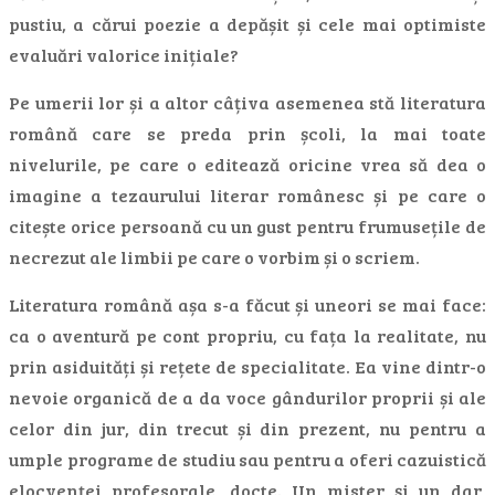
pustiu, a cărui poezie a depășit și cele mai optimiste
evaluări valorice inițiale?
Pe umerii lor și a altor câțiva asemenea stă literatura
română care se preda prin școli, la mai toate
nivelurile, pe care o editează oricine vrea să dea o
imagine a tezaurului literar românesc și pe care o
citește orice persoană cu un gust pentru frumusețile de
necrezut ale limbii pe care o vorbim și o scriem.
Literatura română așa s-a făcut și uneori se mai face:
ca o aventură pe cont propriu, cu fața la realitate, nu
prin asiduități și rețete de specialitate. Ea vine dintr-o
nevoie organică de a da voce gândurilor proprii și ale
celor din jur, din trecut și din prezent, nu pentru a
umple programe de studiu sau pentru a oferi cazuistică
elocvenței profesorale, docte. Un mister și un dar,