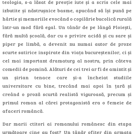
teologia, s-a lăsat de preoție iute și a scris cele mai
izbutite și năstrușnice basme, apucând să își pună pe
hârtie și memoriile evocând o copilărie bucolică rurală
într-un mod fără egal. Un tânăr de pe lângă Ploiești,
fără multă școală, dar cu o privire acidă și cu sare și
piper pe limbă, a devenit nu numai autor de proze
scurte satirice inspirate din viața bucureștenilor, ci și
cel mai important dramaturg al nostru, prin câteva
comedii de pomină. Alături de cei trei ar fi de amintit și
un șirian tenace care și-a încheiat studiile
universitare cu bine, trecând mai apoi în țară și
creând o proză scurtă realistă viguroasă, precum și
primul roman al cărei protagonistă era o femeie de
afaceri româncă.
Dar marii ctitori ai romanului românesc din etapa
următoare cine au fost? Un tânăr ofițer din armata