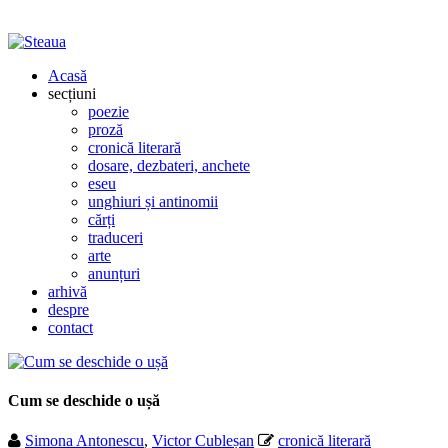
Acasă
secțiuni
poezie
proză
cronică literară
dosare, dezbateri, anchete
eseu
unghiuri și antinomii
cărți
traduceri
arte
anunțuri
arhivă
despre
contact
Cum se deschide o ușă
Simona Antonescu
,
Victor Cubleșan
cronică literară