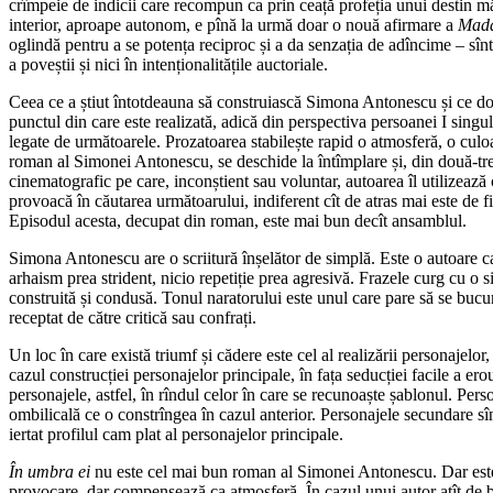
crîmpeie de indicii care recompun ca prin ceață profeția unui destin măr
interior, aproape autonom, e pînă la urmă doar o nouă afirmare a
Mada
oglindă pentru a se potența reciproc și a da senzația de adîncime – sînt 
a poveștii și nici în intenționalitățile auctoriale.
Ceea ce a știut întotdeauna să construiască Simona Antonescu și ce dove
punctul din care este realizată, adică din perspectiva persoanei I singula
legate de următoarele. Prozatoarea stabilește rapid o atmosferă, o culoar
roman al Simonei Antonescu, se deschide la întîmplare și, din două-trei 
cinematografic pe care, inconștient sau voluntar, autoarea îl utilizează
provoacă în căutarea următoarului, indiferent cît de atras mai este de f
Episodul acesta, decupat din roman, este mai bun decît ansamblul.
Simona Antonescu are o scriitură înșelător de simplă. Este o autoare ca
arhaism prea strident, nicio repetiție prea agresivă. Frazele curg cu o si
construită și condusă. Tonul naratorului este unul care pare să se bucu
receptat de către critică sau confrați.
Un loc în care există triumf și cădere este cel al realizării personaje
cazul construcției personajelor principale, în fața seducției facile a ero
personajele, astfel, în rîndul celor în care se recunoaște șablonul. Pe
ombilicală ce o constrîngea în cazul anterior. Personajele secundare sînt 
iertat profilul cam plat al personajelor principale.
În umbra ei
nu este cel mai bun roman al Simonei Antonescu. Dar este
provocare, dar compensează ca atmosferă. În cazul unui autor atît de bi