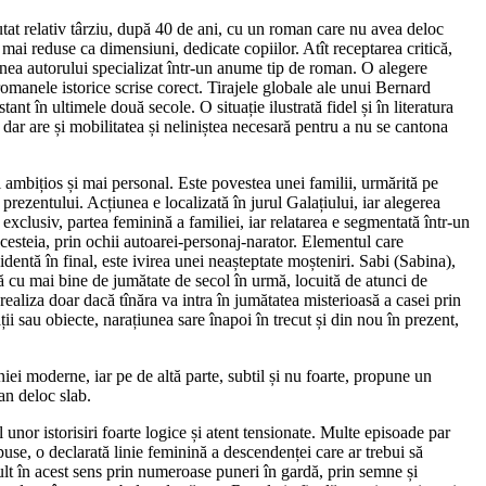
utat relativ târziu, după 40 de ani, cu un roman care nu avea deloc
 mai reduse ca dimensiuni, dedicate copiilor. Atît receptarea critică,
ginea autorului specializat într-un anume tip de roman. O alegere
 romanele istorice scrise corect. Tirajele globale ale unui Bernard
nt în ultimele două secole. O situație ilustrată fidel și în literatura
ar are și mobilitatea și neliniștea necesară pentru a nu se cantona
ai ambițios și mai personal. Este povestea unei familii, urmărită pe
prezentului. Acțiunea e localizată în jurul Galațiului, iar alegerea
exclusiv, partea feminină a familiei, iar relatarea e segmentată într-un
 acesteia, prin ochii autoarei-personaj-narator. Elementul care
identă în final, este ivirea unei neașteptate moșteniri. Sabi (Sabina),
ă cu mai bine de jumătate de secol în urmă, locuită de atunci de
realiza doar dacă tînăra va intra în jumătatea misterioasă a casei prin
ii sau obiecte, narațiunea sare înapoi în trecut și din nou în prezent,
ei moderne, iar pe de altă parte, subtil și nu foarte, propune un
an deloc slab.
 unor istorisiri foarte logice și atent tensionate. Multe episoade par
opuse, o declarată linie feminină a descendenței care ar trebui să
mult în acest sens prin numeroase puneri în gardă, prin semne și