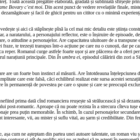
eț. Toată această pregătire elaborată, gradată și subliniată sfîrșește pri
me Bovary c
’est moi
. Din acest punct de vedere revelațiile finale, mist
dezamăgitoare și facil de ghicit pentru un cititor cu o minimă experiență 
dește și aici că stăpînește pînă la cel mai mic detaliu este știința const
r, a naratarului, a personajului reflector, este o înșiruire de episoade, de 
e, o atitudine a personajelor. Are capacitatea uluitoare de a transpune ext
fraze, te trezești transpus într-o acțiune pe care nu o cunoști, dar pe c
 ca reper. Romanul curge astfele foarte ușor și are plăcerea de a oferi per
irul narațiunii principale. Din
În umbra ei
, episodul călăririi din zori a
re are un foarte bun instinct al măsurii. Are întotdeauna înțelepciunea d
mplitate care este falsă, căci echilibrul realizat este sursa acestei senzaț
re în permanență de povestea pe care o spune și care se preocupă exclusiv 
lor, nefiind prima dată cînd romanciera reușește să strălucească și să de
ului post-romantic. Aproape că nu poate rezista în a strecura cîteva tușe d
rsonaje prea puțin memorabile. În schimb, în cazul personajelor secundare
interesante, vii, au mister și suflu vital, au șarm și credibilitate. Din fer
, așa cum ne așteptam din partea unei autoare talentate, un roman viu ș
ne conturat și atît de prolific nici nu ar trebui să te aștepți în permane