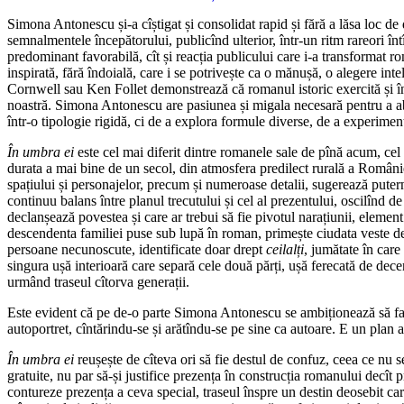
Simona Antonescu și-a cîștigat și consolidat rapid și fără a lăsa loc d
semnalmentele începătorului, publicînd ulterior, într-un ritm rareori înt
predominant favorabilă, cît și reacția publicului care i-a transformat r
inspirată, fără îndoială, care i se potrivește ca o mănușă, o alegere int
Cornwell sau Ken Follet demonstrează că romanul istoric exercită și în pre
noastră. Simona Antonescu are pasiunea și migala necesară pentru a abo
într-o tipologie rigidă, ci de a explora formule diverse, de a experimenta
În umbra ei
este cel mai diferit dintre romanele sale de pînă acum, cel m
durata a mai bine de un secol, din atmosfera predilect rurală a României 
spațiului și personajelor, precum și numeroase detalii, sugerează putern
continuu balans între planul trecutului și cel al prezentului, oscilînd d
declanșează povestea și care ar trebui să fie pivotul narațiunii, element 
descendenta familiei puse sub lupă în roman, primește ciudata veste de 
persoane necunoscute, identificate doar drept
ceilalți
, jumătate în care
singura ușă interioară care separă cele două părți, ușă ferecată de decen
urmând traseul cîtorva generații.
Este evident că pe de-o parte Simona Antonescu se ambiționează să facă
autoportret, cîntărindu-se și arătîndu-se pe sine ca autoare. E un plan 
În umbra ei
reușește de cîteva ori să fie destul de confuz, ceea ce nu s
gratuite, nu par să-și justifice prezența în construcția romanului decît 
contureze prezența a ceva special, traseul înspre un destin deosebit car