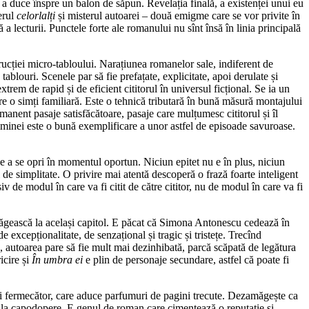
n a duce înspre un balon de săpun. Revelația finală, a existenței unui eu
erul
celorlalți
și misterul autoarei – două emigme care se vor privite în
a lecturii. Punctele forte ale romanului nu sînt însă în linia principală
rucției micro-tabloului. Narațiunea romanelor sale, indiferent de
tablouri. Scenele par să fie prefațate, explicitate, apoi derulate și
rem de rapid și de eficient cititorul în universul ficțional. Se ia un
are o simți familiară. Este o tehnică tributară în bună măsură montajului
manent pasaje satisfăcătoare, pasaje care mulțumesc cititorul și îl
 Siminei este o bună exemplificare a unor astfel de episoade savuroase.
e a se opri în momentul oportun. Niciun epitet nu e în plus, niciun
ii de simplitate. O privire mai atentă descoperă o frază foarte inteligent
de modul în care va fi citit de către cititor, nu de modul în care va fi
zamăgească la același capitol. E păcat că Simona Antonescu cedează în
e excepționalitate, de senzațional și tragic și tristețe. Trecînd
, autoarea pare să fie mult mai dezinhibată, parcă scăpată de legătura
icire și
În umbra ei
e plin de personaje secundare, astfel că poate fi
i fermecător, care aduce parfumuri de pagini trecute. Dezamăgește ca
ță la capodopere. E genul de roman care cimentează o reputație și