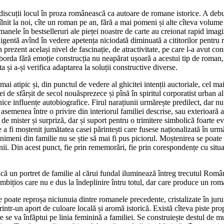
e discuții locul în proza românească ca autoare de romane istorice. A deb
îlnit la noi, cîte un roman pe an, fără a mai pomeni și alte cîteva volume
omanele în bestselleruri ale pieței noastre de carte au creionat rapid ima
eligentă avînd în vedere apetența niciodată diminuată a cititorilor pentru
zent același nivel de fascinație, de atractivitate, pe care l-a avut consta
rda fără emoție construcția nu neapărat ușoară a acestui tip de roman, d
 și a-și verifica adaptarea la soluții constructive diverse.
ai atipic și, din punctul de vedere al ghicitei intenții auctoriale, cel m
de sfârșit de secol nouăsprezece și pînă în spiritul corporatist urban al 
ice influențe autobiografice. Firul narațiunii urmărește predilect, dar nu 
e asemenea între o privire din interiorul familiei descrise, sau exterioară
de mister și surpriză, dar și suport pentru o trimitere simbolică foarte ev
a fi moștenit jumătatea casei părintești care fusese naționalizată în urm
 nimeni din familie nu se știe să mai fi pus piciorul. Moștenirea se poate 
ii. Din acest punct, fie prin rememorări, fie prin corespondențe cu situaț
 un portret de familie al cărui fundal iluminează întreg trecutul Români
ambițios care nu e dus la îndeplinire întru totul, dar care produce un rom
e poate reproșa niciunuia dintre romanele precedente, cristalizate în jurul
printr-un aport de culoare locală și aromă istorică. Există cîteva piste pr
e se va înfăptui pe linia feminină a familiei. Se construiește destul de 