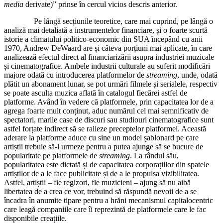
media
derivate)” prinse în cercul vicios descris anterior.
Pe lângă secțiunile teoretice, care mai cuprind, pe lângă o
analiză mai detaliată a instrumentelor financiare, și o foarte scurtă
istorie a climatului politico-economic din SUA începând cu anii
1970, Andrew DeWaard are și câteva porțiuni mai aplicate, în care
analizează efectul direct al financiarizării asupra industriei muzicale
și cinematografice. Ambele industrii culturale au suferit modificări
majore odată cu introducerea platformelor de
streaming
, unde, odată
plătit un abonament lunar, se pot urmări filmele și serialele, respectiv
se poate asculta muzica aflată în catalogul fiecărei astfel de
platforme. Având în vedere că platformele, prin capacitatea lor de a
agrega foarte mult conținut, aduc numărul cel mai semnificativ de
spectatori, marile case de discuri sau studiouri cinematografice sunt
astfel forțate indirect să se ralieze preceptelor platformei. Această
aderare la platforme aduce cu sine un model șablonard pe care
artiștii trebuie să-l urmeze pentru a putea ajunge să se bucure de
popularitate pe platformele de
streaming
. La rândul său,
popularitatea este dictată și de capacitatea corporațiilor din spatele
artiștilor de a le face publicitate și de a le propulsa vizibilitatea.
Astfel, artiștii – fie regizori, fie muzicieni – ajung să nu aibă
libertatea de a crea ce vor, trebuind să răspundă nevoii de a se
încadra în anumite tipare pentru a hrăni mecanismul capitalocentric
care leagă companiile care îi reprezintă de platformele care le fac
disponibile creațiile.