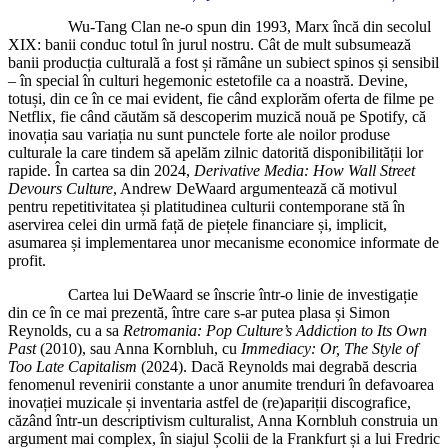
Wu-Tang Clan ne-o spun din 1993, Marx încă din secolul
XIX: banii conduc totul în jurul nostru. Cât de mult subsumează
banii producția culturală a fost și rămâne un subiect spinos și sensibil
– în special în culturi hegemonic estetofile ca a noastră. Devine,
totuși, din ce în ce mai evident, fie când explorăm oferta de filme pe
Netflix, fie când căutăm să descoperim muzică nouă pe Spotify, că
inovația sau variația nu sunt punctele forte ale noilor produse
culturale la care tindem să apelăm zilnic datorită disponibilității lor
rapide. În cartea sa din 2024,
Derivative Media: How Wall Street
Devours Culture
, Andrew DeWaard argumentează că motivul
pentru repetitivitatea și platitudinea culturii contemporane stă în
aservirea celei din urmă față de piețele financiare și, implicit,
asumarea și implementarea unor mecanisme economice informate de
profit.
Cartea lui DeWaard se înscrie într-o linie de investigație
din ce în ce mai prezentă, între care s-ar putea plasa și Simon
Reynolds, cu a sa
Retromania: Pop Culture’s Addiction to Its Own
Past
(2010), sau Anna Kornbluh, cu
Immediacy: Or, The Style of
Too Late Capitalism
(2024). Dacă Reynolds mai degrabă descria
fenomenul revenirii constante a unor anumite trenduri în defavoarea
inovației muzicale și inventaria astfel de (re)apariții discografice,
căzând într-un descriptivism culturalist, Anna Kornbluh construia un
argument mai complex, în siajul Școlii de la Frankfurt și a lui Fredric