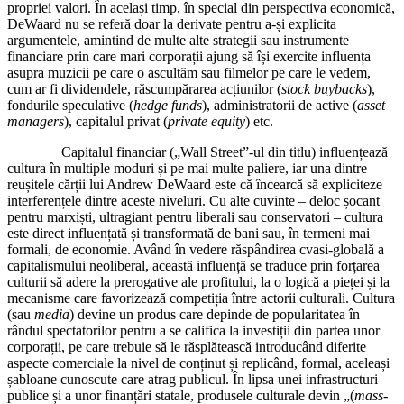
propriei valori. În același timp, în special din perspectiva economică,
DeWaard nu se referă doar la derivate pentru a-și explicita
argumentele, amintind de multe alte strategii sau instrumente
financiare prin care mari corporații ajung să își exercite influența
asupra muzicii pe care o ascultăm sau filmelor pe care le vedem,
cum ar fi dividendele, răscumpărarea acțiunilor (
stock buybacks
),
fondurile speculative (
hedge funds
), administratorii de active (
asset
managers
), capitalul privat (
private equity
) etc.
Capitalul financiar („Wall Street”-ul din titlu) influențează
cultura în multiple moduri și pe mai multe paliere, iar una dintre
reușitele cărții lui Andrew DeWaard este că încearcă să expliciteze
interferențele dintre aceste niveluri. Cu alte cuvinte – deloc șocant
pentru marxiști, ultragiant pentru liberali sau conservatori – cultura
este direct influențată și transformată de bani sau, în termeni mai
formali, de economie. Având în vedere răspândirea cvasi-globală a
capitalismului neoliberal, această influență se traduce prin forțarea
culturii să adere la prerogative ale profitului, la o logică a pieței și la
mecanisme care favorizează competiția între actorii culturali. Cultura
(sau
media
) devine un produs care depinde de popularitatea în
rândul spectatorilor pentru a se califica la investiții din partea unor
corporații, pe care trebuie să le răsplătească introducând diferite
aspecte comerciale la nivel de conținut și replicând, formal, aceleași
șabloane cunoscute care atrag publicul. În lipsa unei infrastructuri
publice și a unor finanțări statale, produsele culturale devin „(
mass-