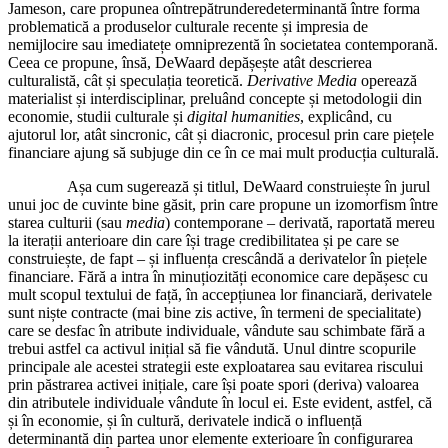
Jameson, care propunea oîntrepătrunderedeterminantă între forma
problematică a produselor culturale recente și impresia de
nemijlocire sau imediatețe omniprezentă în societatea contemporană.
Ceea ce propune, însă, DeWaard depășește atât descrierea
culturalistă, cât și speculația teoretică.
Derivative Media
operează
materialist și interdisciplinar, preluând concepte și metodologii din
economie, studii culturale și
digital humanities
, explicând, cu
ajutorul lor, atât sincronic, cât și diacronic, procesul prin care piețele
financiare ajung să subjuge din ce în ce mai mult producția culturală.
Așa cum sugerează și titlul, DeWaard construiește în jurul
unui joc de cuvinte bine găsit, prin care propune un izomorfism între
starea culturii (sau
media
) contemporane – derivată, raportată mereu
la iterații anterioare din care își trage credibilitatea și pe care se
construiește, de fapt – și influența crescândă a derivatelor în piețele
financiare. Fără a intra în minuțiozități economice care depășesc cu
mult scopul textului de față, în accepțiunea lor financiară, derivatele
sunt niște contracte (mai bine zis active, în termeni de specialitate)
care se desfac în atribute individuale, vândute sau schimbate fără a
trebui astfel ca activul inițial să fie vândută. Unul dintre scopurile
principale ale acestei strategii este exploatarea sau evitarea riscului
prin păstrarea activei inițiale, care își poate spori (deriva) valoarea
din atributele individuale vândute în locul ei. Este evident, astfel, că
și în economie, și în cultură, derivatele indică o influență
determinantă din partea unor elemente exterioare în configurarea