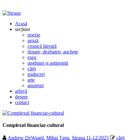
Acasă
secțiuni
poezie
proză
cronică literară
dosare, dezbateri, anchete
eseu
unghiuri și antinomii
cărți
traduceri
arte
anunțuri
arhivă
despre
contact
Complexul financiar-cultural
Andrew DeWaard
,
Mihai Țapu
,
Steaua 11-12/2025
cărți