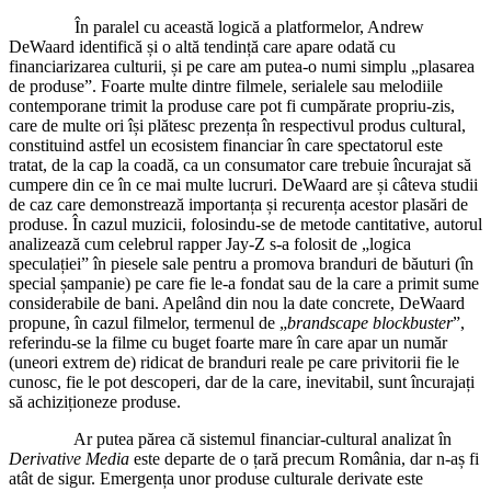
În paralel cu această logică a platformelor, Andrew
DeWaard identifică și o altă tendință care apare odată cu
financiarizarea culturii, și pe care am putea-o numi simplu „plasarea
de produse”. Foarte multe dintre filmele, serialele sau melodiile
contemporane trimit la produse care pot fi cumpărate propriu-zis,
care de multe ori își plătesc prezența în respectivul produs cultural,
constituind astfel un ecosistem financiar în care spectatorul este
tratat, de la cap la coadă, ca un consumator care trebuie încurajat să
cumpere din ce în ce mai multe lucruri. DeWaard are și câteva studii
de caz care demonstrează importanța și recurența acestor plasări de
produse. În cazul muzicii, folosindu-se de metode cantitative, autorul
analizează cum celebrul rapper Jay-Z s-a folosit de „logica
speculației” în piesele sale pentru a promova branduri de băuturi (în
special șampanie) pe care fie le-a fondat sau de la care a primit sume
considerabile de bani. Apelând din nou la date concrete, DeWaard
propune, în cazul filmelor, termenul de „
brandscape blockbuster
”,
referindu-se la filme cu buget foarte mare în care apar un număr
(uneori extrem de) ridicat de branduri reale pe care privitorii fie le
cunosc, fie le pot descoperi, dar de la care, inevitabil, sunt încurajați
să achiziționeze produse.
Ar putea părea că sistemul financiar-cultural analizat în
Derivative Media
este departe de o țară precum România, dar n-aș fi
atât de sigur. Emergența unor produse culturale derivate este