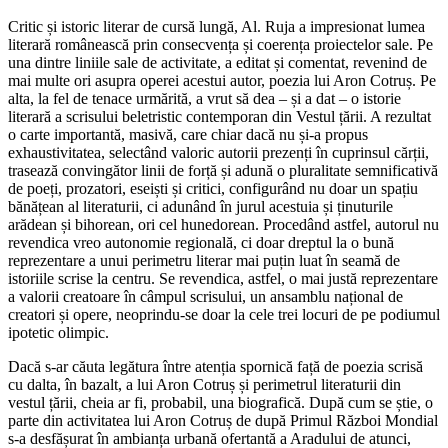
Critic și istoric literar de cursă lungă, Al. Ruja a impresionat lumea
literară românească prin consecvența și coerența proiectelor sale. Pe
una dintre liniile sale de activitate, a editat și comentat, revenind de
mai multe ori asupra operei acestui autor, poezia lui Aron Cotruș. Pe
alta, la fel de tenace urmărită, a vrut să dea – și a dat – o istorie
literară a scrisului beletristic contemporan din Vestul țării. A rezultat
o carte importantă, masivă, care chiar dacă nu și-a propus
exhaustivitatea, selectând valoric autorii prezenți în cuprinsul cărții,
trasează convingător linii de forță și adună o pluralitate semnificativă
de poeți, prozatori, eseiști și critici, configurând nu doar un spațiu
bănățean al literaturii, ci adunând în jurul acestuia și ținuturile
arădean și bihorean, ori cel hunedorean. Procedând astfel, autorul nu
revendica vreo autonomie regională, ci doar dreptul la o bună
reprezentare a unui perimetru literar mai puțin luat în seamă de
istoriile scrise la centru. Se revendica, astfel, o mai justă reprezentare
a valorii creatoare în câmpul scrisului, un ansamblu național de
creatori și opere, neoprindu-se doar la cele trei locuri de pe podiumul
ipotetic olimpic.
Dacă s-ar căuta legătura între atenția spornică față de poezia scrisă
cu dalta, în bazalt, a lui Aron Cotruș și perimetrul literaturii din
vestul țării, cheia ar fi, probabil, una biografică. După cum se știe, o
parte din activitatea lui Aron Cotruș de după Primul Război Mondial
s-a desfășurat în ambianța urbană ofertantă a Aradului de atunci,