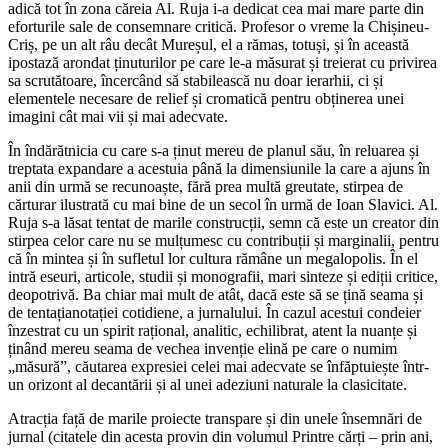
adică tot în zona căreia Al. Ruja i-a dedicat cea mai mare parte din
eforturile sale de consemnare critică. Profesor o vreme la Chișineu-
Criș, pe un alt râu decât Mureșul, el a rămas, totuși, și în această
ipostază arondat ținuturilor pe care le-a măsurat și treierat cu privirea
sa scrutătoare, încercând să stabilească nu doar ierarhii, ci și
elementele necesare de relief și cromatică pentru obținerea unei
imagini cât mai vii și mai adecvate.
În îndărătnicia cu care s-a ținut mereu de planul său, în reluarea și
treptata expandare a acestuia până la dimensiunile la care a ajuns în
anii din urmă se recunoaște, fără prea multă greutate, stirpea de
cărturar ilustrată cu mai bine de un secol în urmă de Ioan Slavici. Al.
Ruja s-a lăsat tentat de marile construcții, semn că este un creator din
stirpea celor care nu se mulțumesc cu contribuții și marginalii, pentru
că în mintea și în sufletul lor cultura rămâne un megalopolis. În el
intră eseuri, articole, studii și monografii, mari sinteze și ediții critice,
deopotrivă. Ba chiar mai mult de atât, dacă este să se țină seama și
de tentațianotației cotidiene, a jurnalului. În cazul acestui condeier
înzestrat cu un spirit rațional, analitic, echilibrat, atent la nuanțe și
ținând mereu seama de vechea invenție elină pe care o numim
„măsură”, căutarea expresiei celei mai adecvate se înfăptuiește într-
un orizont al decantării și al unei adeziuni naturale la clasicitate.
Atracția față de marile proiecte transpare și din unele însemnări de
jurnal (citatele din acesta provin din volumul Printre cărți – prin ani,