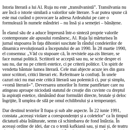
Istoria literară a lui Al. Ruja nu este „transilvanistă”. Transilvania nu
are încă o istorie similară a valorilor sale literare. S-ar putea spune că
este mai curând o provocare la adresa Ardealului pe care o
formulează în numele mândriei – nu însă și a semeției – bănățene.
În elanul său de a aduce împreună într-o sinteză proprie valorile
contemporane ale apusului românesc, Al. Ruja își mărturisea în
jurnal stupoarea în fața dihoniei suscitate în rândul condeierilor de
dinamica revoluționară a începutului de an 1990. În 28 martie 1990,
el consemna: „Văd cu stupoare că, în revistele așa-zis literare, se
face numai politică. Scriitorii se acceptă sau nu, se scrie despre ei
sau nu, dar nu pe criterii estetice, ci pe criterii politice. Un spirit de
vendetta bântuie lumea literară. Cele mai abjecte acuze ies din gura
unor scriitori, critici literari etc. Referitoare la confrați. În unele
cazuri nici nu mai este critică literară sau polemică ci, pur și simplu,
«vomă literară»”. Deversarea umorilor în forme pamfletare care nu
atingeau aproape niciodată statutul de creație din cuvinte cu dreptul
la aspirații estetice, rămânând doar formulări directe, brutale și deloc
îngrijite, îl umplea de silă pe omul echilibrului și a temperanței.
Dar destinul textelor îl frapa și sub alte aspecte. În 22 iunie 1991,
constata „aceeași violare a corespondenței și a coletelor” ca în timpul
dictaturii abia înlăturate, semn că schimbarea de fond întârzia. În
aceeași ordine de idei, dar cu o tentă kafkiană sau, și mai și, de teatru