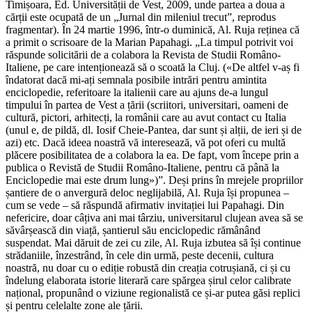
Timișoara, Ed. Universității de Vest, 2009, unde partea a doua a
cărții este ocupată de un „Jurnal din mileniul trecut”, reprodus
fragmentar). În 24 martie 1996, într-o duminică, Al. Ruja reținea că
a primit o scrisoare de la Marian Papahagi. „La timpul potrivit voi
răspunde solicitării de a colabora la Revista de Studii Româno-
Italiene, pe care intenționează să o scoată la Cluj. («De altfel v-aș fi
îndatorat dacă mi-ați semnala posibile intrări pentru amintita
enciclopedie, referitoare la italienii care au ajuns de-a lungul
timpului în partea de Vest a țării (scriitori, universitari, oameni de
cultură, pictori, arhitecți, la românii care au avut contact cu Italia
(unul e, de pildă, dl. Iosif Cheie-Pantea, dar sunt și alții, de ieri și de
azi) etc. Dacă ideea noastră vă interesează, vă pot oferi cu multă
plăcere posibilitatea de a colabora la ea. De fapt, vom începe prin a
publica o Revistă de Studii Româno-Italiene, pentru că până la
Enciclopedie mai este drum lung»)”. Deși prins în mrejele propriilor
șantiere de o anvergură deloc neglijabilă, Al. Ruja își propunea –
cum se vede – să răspundă afirmativ invitației lui Papahagi. Din
nefericire, doar câțiva ani mai târziu, universitarul clujean avea să se
săvârșească din viață, șantierul său enciclopedic rămânând
suspendat. Mai dăruit de zei cu zile, Al. Ruja izbutea să își continue
strădaniile, înzestrând, în cele din urmă, peste decenii, cultura
noastră, nu doar cu o ediție robustă din creația cotrușiană, ci și cu
îndelung elaborata istorie literară care spărgea șirul celor calibrate
național, propunând o viziune regionalistă ce și-ar putea găsi replici
și pentru celelalte zone ale țării.