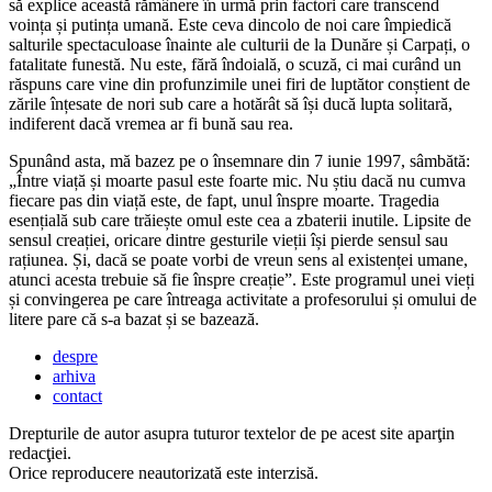
să explice această rămânere în urmă prin factori care transcend
voința și putința umană. Este ceva dincolo de noi care împiedică
salturile spectaculoase înainte ale culturii de la Dunăre și Carpați, o
fatalitate funestă. Nu este, fără îndoială, o scuză, ci mai curând un
răspuns care vine din profunzimile unei firi de luptător conștient de
zările înțesate de nori sub care a hotărât să își ducă lupta solitară,
indiferent dacă vremea ar fi bună sau rea.
Spunând asta, mă bazez pe o însemnare din 7 iunie 1997, sâmbătă:
„Între viață și moarte pasul este foarte mic. Nu știu dacă nu cumva
fiecare pas din viață este, de fapt, unul înspre moarte. Tragedia
esențială sub care trăiește omul este cea a zbaterii inutile. Lipsite de
sensul creației, oricare dintre gesturile vieții își pierde sensul sau
rațiunea. Și, dacă se poate vorbi de vreun sens al existenței umane,
atunci acesta trebuie să fie înspre creație”. Este programul unei vieți
și convingerea pe care întreaga activitate a profesorului și omului de
litere pare că s-a bazat și se bazează.
despre
arhiva
contact
Drepturile de autor asupra tuturor textelor de pe acest site aparţin
redacţiei.
Orice reproducere neautorizată este interzisă.