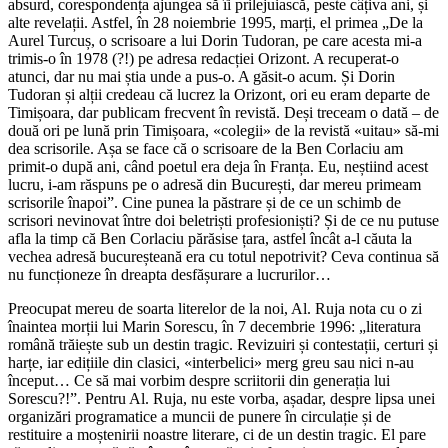
absurd, corespondența ajungea să îi prilejuiască, peste câțiva ani, și
alte revelații. Astfel, în 28 noiembrie 1995, marți, el primea „De la
Aurel Turcuș, o scrisoare a lui Dorin Tudoran, pe care acesta mi-a
trimis-o în 1978 (?!) pe adresa redacției Orizont. A recuperat-o
atunci, dar nu mai știa unde a pus-o. A găsit-o acum. Și Dorin
Tudoran și alții credeau că lucrez la Orizont, ori eu eram departe de
Timișoara, dar publicam frecvent în revistă. Deși treceam o dată – de
două ori pe lună prin Timișoara, «colegii» de la revistă «uitau» să-mi
dea scrisorile. Așa se face că o scrisoare de la Ben Corlaciu am
primit-o după ani, când poetul era deja în Franța. Eu, neștiind acest
lucru, i-am răspuns pe o adresă din București, dar mereu primeam
scrisorile înapoi”. Cine punea la păstrare și de ce un schimb de
scrisori nevinovat între doi beletriști profesioniști? Și de ce nu putuse
afla la timp că Ben Corlaciu părăsise țara, astfel încât a-l căuta la
vechea adresă bucureșteană era cu totul nepotrivit? Ceva continua să
nu funcționeze în dreapta desfășurare a lucrurilor…
Preocupat mereu de soarta literelor de la noi, Al. Ruja nota cu o zi
înaintea morții lui Marin Sorescu, în 7 decembrie 1996: „literatura
română trăiește sub un destin tragic. Revizuiri și contestații, certuri și
harțe, iar edițiile din clasici, «interbelici» merg greu sau nici n-au
început… Ce să mai vorbim despre scriitorii din generația lui
Sorescu?!”. Pentru Al. Ruja, nu este vorba, așadar, despre lipsa unei
organizări programatice a muncii de punere în circulație și de
restituire a moștenirii noastre literare, ci de un destin tragic. El pare