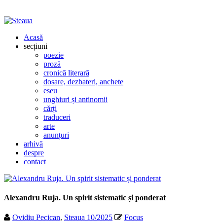
Acasă
secțiuni
poezie
proză
cronică literară
dosare, dezbateri, anchete
eseu
unghiuri și antinomii
cărți
traduceri
arte
anunțuri
arhivă
despre
contact
Alexandru Ruja. Un spirit sistematic și ponderat
Ovidiu Pecican
,
Steaua 10/2025
Focus